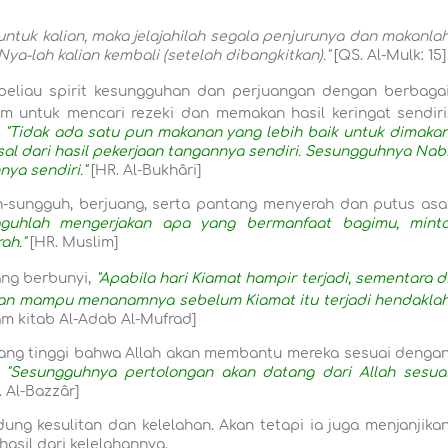
untuk kalian, maka jelajahilah segala penjurunya dan makanla
a-lah kalian kembali (setelah dibangkitkan)."
[QS. Al-Mulk: 15]
eliau spirit kesungguhan dan perjuangan dengan berbaga
m untuk mencari rezeki dan memakan hasil keringat sendiri
"Tidak ada satu pun makanan yang lebih baik untuk dimaka
l dari hasil pekerjaan tangannya sendiri. Sesungguhnya Nab
nya sendiri."
[HR. Al-Bukhâri]
-sungguh, berjuang, serta pantang menyerah dan putus asa
gguhlah mengerjakan apa yang bermanfaat bagimu, mint
ah."
[HR. Muslim]
ng berbunyi,
"Apabila hari Kiamat hampir terjadi, sementara d
kalian mampu menanamnya sebelum Kiamat itu terjadi hendakla
m kitab Al-Adab Al-Mufrad]
 yang tinggi bahwa Allah akan membantu mereka sesuai denga
,
"Sesungguhnya pertolongan akan datang dari Allah sesua
 Al-Bazzâr]
g kesulitan dan kelelahan. Akan tetapi ia juga menjanjika
asil dari kelelahannya.