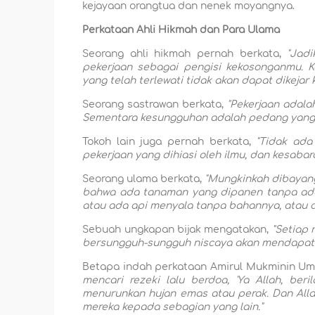
kejayaan orangtua dan nenek moyangnya.
Perkataan Ahli Hikmah dan Para Ulama
Seorang ahli hikmah pernah berkata,
"Jad
pekerjaan sebagai pengisi kekosonganmu. 
yang telah terlewati tidak akan dapat dikejar 
Seorang sastrawan berkata,
"Pekerjaan adal
Sementara kesungguhan adalah pedang yang 
Tokoh lain juga pernah berkata,
"Tidak ada
pekerjaan yang dihiasi oleh ilmu, dan kesabara
Seorang ulama berkata,
"Mungkinkah dibayangk
bahwa ada tanaman yang dipanen tanpa ada 
atau ada api menyala tanpa bahannya, atau 
Sebuah ungkapan bijak mengatakan,
"Setiap 
bersungguh-sungguh niscaya akan mendapat
Betapa indah perkataan Amirul Mukminin Um
mencari rezeki lalu berdoa, 'Ya Allah, ber
menurunkan hujan emas atau perak. Dan All
mereka kepada sebagian yang lain."