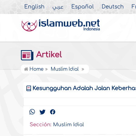
English
عربي
Español
Deutsch
F
Artikel
Home
Muslim Idial
Kesungguhan Adalah Jalan Keberhas
Sección:
Muslim Idial