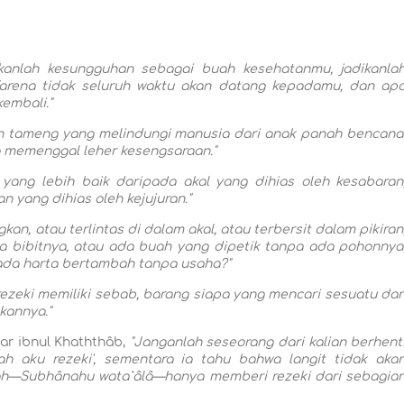
ikanlah kesungguhan sebagai buah kesehatanmu, jadikanla
Karena tidak seluruh waktu akan datang kepadamu, dan ap
kembali."
ah tameng yang melindungi manusia dari anak panah bencana
memenggal leher kesengsaraan."
 yang lebih baik daripada akal yang dihias oleh kesabaran
n yang dihias oleh kejujuran."
an, atau terlintas di dalam akal, atau terbersit dalam pikiran
bibitnya, atau ada buah yang dipetik tanpa ada pohonnya
ada harta bertambah tanpa usaha?"
rezeki memiliki sebab, barang siapa yang mencari sesuatu da
kannya."
ar ibnul Khaththâb,
"Janganlah seseorang dari kalian berhent
ilah aku rezeki', sementara ia tahu bahwa langit tidak aka
ah—Subhânahu wata`âlâ—hanya memberi rezeki dari sebagia