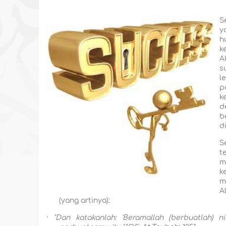
S
y
h
k
A
s
l
p
k
d
b
d
S
t
m
k
m
A
(yang artinya):
·
"Dan katakanlah: 'Beramallah (berbuatlah) 