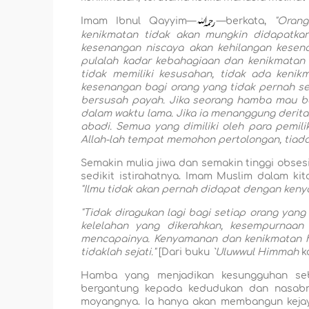
Imam Ibnul Qayyim—
—berkata,
"Oran
kenikmatan tidak akan mungkin didapatka
kesenangan niscaya akan kehilangan kesena
pulalah kadar kebahagiaan dan kenikmatan 
tidak memiliki kesusahan, tidak ada kenik
kesenangan bagi orang yang tidak pernah sen
bersusah payah. Jika seorang hamba mau be
dalam waktu lama. Jika ia menanggung derita
abadi. Semua yang dimiliki oleh para pemil
Allah-lah tempat memohon pertolongan, tiada
Semakin mulia jiwa dan semakin tinggi obses
sedikit istirahatnya. Imam Muslim dalam ki
"Ilmu tidak akan pernah didapat dengan ken
"Tidak diragukan lagi bagi setiap orang yan
kelelahan yang dikerahkan, kesempurnaan
mencapainya. Kenyamanan dan kenikmatan ha
tidaklah sejati."
[Dari buku
`Uluwwul Himmah
k
Hamba yang menjadikan kesungguhan se
bergantung kepada kedudukan dan nasabn
moyangnya. Ia hanya akan membangun kejay