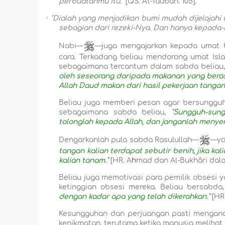
perbuatanmu itu."
[QS. At-Taubah: 105].
·
"Dialah yang menjadikan bumi mudah dijelajahi 
sebagian dari rezeki-Nya. Dan hanya kepada-Ny
Nabi—
—juga mengajarkan kepada umat b
cara. Terkadang beliau mendorong umat Isla
sebagaimana tercantum dalam sabda beliau,
oleh seseorang daripada makanan yang berasa
Allah Daud makan dari hasil pekerjaan tangan
Beliau juga memberi pesan agar bersungguh
sebagaimana sabda beliau,
"Sungguh-sun
tolonglah kepada Allah, dan janganlah menyer
Dengarkanlah pula sabda Rasulullah—
—ya
tangan kalian terdapat sebutir benih, jika 
kalian tanam."
[HR. A
h
mad dan Al-Bukhâri dala
Beliau juga memotivasi para pemilik obsesi
ketinggian obsesi mereka. Beliau bersabda
dengan kadar apa yang telah dikerahkan."
[HR.
Kesungguhan dan perjuangan pasti mengandun
kenikmatan, terutama ketika manusia melihat h