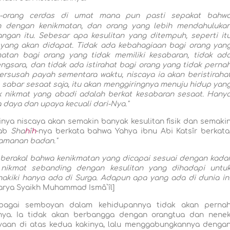
g-orang cerdas di umat mana pun pasti sepakat bahw
n dengan kenikmatan, dan orang yang lebih mendahuluka
ngan itu. Sebesar apa kesulitan yang ditempuh, seperti it
yang akan didapat. Tidak ada kebahagiaan bagi orang yan
matan bagi orang yang tidak memiliki kesabaran, tidak ad
gsara, dan tidak ada istirahat bagi orang yang tidak perna
rsusah payah sementara waktu, niscaya ia akan beristiraha
 sabar sesaat saja, itu akan menggiringnya menuju hidup yan
ik nikmat yang abadi adalah berkat kesabaran sesaat. Hany
 daya dan upaya kecuali dari-Nya."
inya niscaya akan semakin banyak kesulitan fisik dan semaki
tab
Sha
h
î
h
-nya berkata bahwa Yahya ibnu Abi Katsîr berkata
yamanan badan."
g berakal bahwa kenikmatan yang dicapai sesuai dengan kada
 nikmat sebanding dengan kesulitan yang dihadapi untu
kiki hanya ada di Surga. Adapun apa yang ada di dunia in
arya Syaikh Muhammad Ismâ`îl]
bagai semboyan dalam kehidupannya tidak akan perna
ya. Ia tidak akan berbangga dengan orangtua dan nene
aan di atas kedua kakinya, lalu menggabungkannya denga