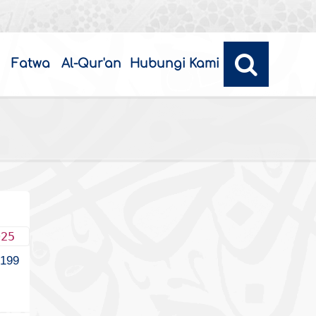
Fatwa
Al-Qur'an
Hubungi Kami
025
199