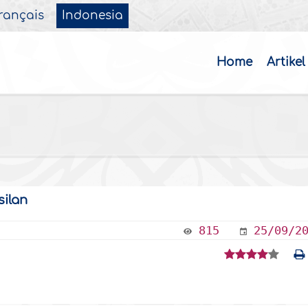
rançais
Indonesia
Home
Artikel
ilan
815
25/09/2