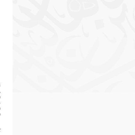
i
,
n
s
h
n
t