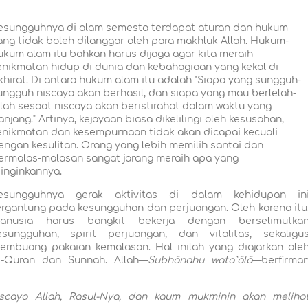
esungguhnya di alam semesta terdapat aturan dan hukum
ang tidak boleh dilanggar oleh para makhluk Allah. Hukum-
ukum alam itu bahkan harus dijaga agar kita meraih
enikmatan hidup di dunia dan kebahagiaan yang kekal di
khirat. Di antara hukum alam itu adalah "Siapa yang sungguh-
ungguh niscaya akan berhasil, dan siapa yang mau berlelah-
elah sesaat niscaya akan beristirahat dalam waktu yang
anjang." Artinya, kejayaan biasa dikelilingi oleh kesusahan,
enikmatan dan kesempurnaan tidak akan dicapai kecuali
engan kesulitan. Orang yang lebih memilih santai dan
ermalas-malasan sangat jarang meraih apa yang
iinginkannya.
esungguhnya gerak aktivitas di dalam kehidupan in
ergantung pada kesungguhan dan perjuangan. Oleh karena itu
anusia harus bangkit bekerja dengan berselimutka
esungguhan, spirit perjuangan, dan vitalitas, sekaligu
embuang pakaian kemalasan. Hal inilah yang diajarkan ole
l-Quran dan Sunnah. Allah—
Subhânahu wata`âlâ
—berfirma
niscaya Allah, Rasul-Nya, dan kaum mukminin akan meliha