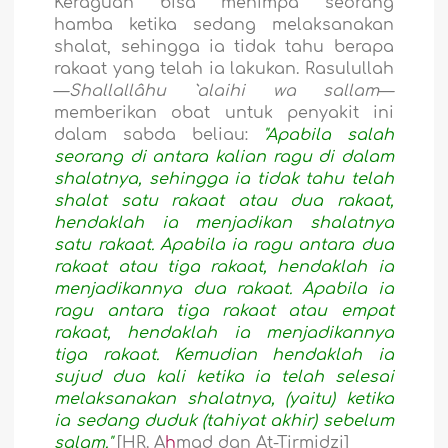
Keraguan bisa menimpa seorang
hamba ketika sedang melaksanakan
shalat, sehingga ia tidak tahu berapa
rakaat yang telah ia lakukan. Rasulullah
—
Shallallâhu `alaihi wa sallam
—
memberikan obat untuk penyakit ini
dalam sabda beliau:
"Apabila salah
seorang di antara kalian ragu di dalam
shalatnya, sehingga ia tidak tahu telah
shalat satu rakaat atau dua rakaat,
hendaklah ia menjadikan shalatnya
satu rakaat. Apabila ia ragu antara dua
rakaat atau tiga rakaat, hendaklah ia
menjadikannya dua rakaat. Apabila ia
ragu antara tiga rakaat atau empat
rakaat, hendaklah ia menjadikannya
tiga rakaat. Kemudian hendaklah ia
sujud dua kali ketika ia telah selesai
melaksanakan shalatnya, (yaitu) ketika
ia sedang duduk (tahiyat akhir) sebelum
salam."
[HR. A
h
mad dan At-Tirmidzi]