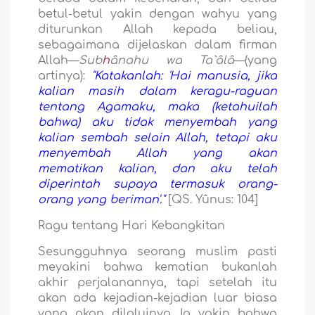
betul-betul yakin dengan wahyu yang
diturunkan Allah kepada beliau,
sebagaimana dijelaskan dalam firman
Allah—
Sub
h
ânahu wa Ta`âlâ
—(yang
artinya):
"Katakanlah: 'Hai manusia, jika
kalian masih dalam keragu-raguan
tentang Agamaku, maka (ketahuilah
bahwa) aku tidak menyembah yang
kalian sembah selain Allah, tetapi aku
menyembah Allah yang akan
mematikan kalian, dan aku telah
diperintah supaya termasuk orang-
orang yang beriman'."
[QS. Yûnus: 104]
Ragu tentang Hari Kebangkitan
Sesungguhnya seorang muslim pasti
meyakini bahwa kematian bukanlah
akhir perjalanannya, tapi setelah itu
akan ada kejadian-kejadian luar biasa
yang akan dilaluinya. Ia yakin bahwa