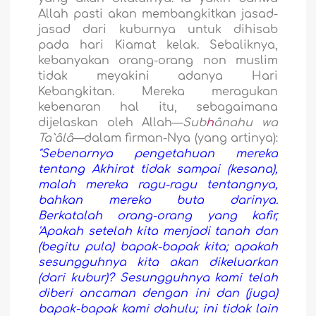
Allah pasti akan membangkitkan jasad-
jasad dari kuburnya untuk dihisab
pada hari Kiamat kelak. Sebaliknya,
kebanyakan orang-orang non muslim
tidak meyakini adanya Hari
Kebangkitan. Mereka meragukan
kebenaran hal itu, sebagaimana
dijelaskan oleh Allah—
Sub
h
ânahu wa
Ta`âlâ
—dalam firman-Nya (yang artinya):
"Sebenarnya pengetahuan mereka
tentang Akhirat tidak sampai (kesana),
malah mereka ragu-ragu tentangnya,
bahkan mereka buta darinya.
Berkatalah orang-orang yang kafir,
'Apakah setelah kita menjadi tanah dan
(begitu pula) bapak-bapak kita; apakah
sesungguhnya kita akan dikeluarkan
(dari kubur)? Sesungguhnya kami telah
diberi ancaman dengan ini dan (juga)
bapak-bapak kami dahulu; ini tidak lain