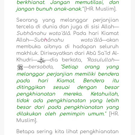
berkhianat. Jangan memutilasi, dan
jangan bunuh anak-anak."
[HR. Muslim].
Seorang yang melanggar perjanjian
tercela di dunia dan juga di sisi Allah—
Subhânahu wata`âlâ
. Pada hari Kiamat
Allah—
Sub
h
ânahu wata`âlâ
—akan
membuka aibnya di hadapan seluruh
makhluk. Diriwayatkan dari Abû Sa`îd Al-
Khudri—
—dia berkata,
"Rasulullah—
—bersabda,
"Setiap orang yang
melanggar perjanjian memiliki bendera
pada hari Kiamat. Bendera itu
ditinggikan sesuai dengan besar
pengkhianatan mereka. Ketahuilah,
tidak ada pengkhianatan yang lebih
besar dari pada pengkhianatan yang
dilakukan oleh pemimpin umum."
[HR.
Muslim].
Betapa sering kita lihat pengkhianatan