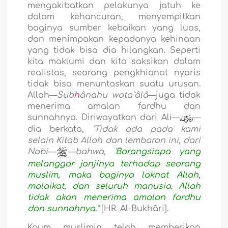
mengakibatkan pelakunya jatuh ke
dalam kehancuran, menyempitkan
baginya sumber kebaikan yang luas,
dan menimpakan kepadanya kehinaan
yang tidak bisa dia hilangkan. Seperti
kita maklumi dan kita saksikan dalam
realistas, seorang pengkhianat nyaris
tidak bisa menuntaskan suatu urusan.
Allah—
Sub
h
ânahu wata`âlâ
—juga tidak
menerima amalan fardhu dan
sunnahnya. Diriwayatkan dari Ali—
—
dia berkata,
"Tidak ada pada kami
selain Kitab Allah dan lembaran ini, dari
Nabi—
—bahwa, '
Barangsiapa yang
melanggar janjinya terhadap seorang
muslim, maka baginya laknat Allah,
malaikat, dan seluruh manusia. Allah
tidak akan menerima amalan fardhu
dan sunnahnya."
[HR. Al-Bukhâri].
Kaum muslimin telah memberikan