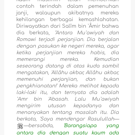
contoh terindah dalam pemenuhan
janji, walaupun akibatnya mereka
kehilangan berbagai kemashlahatan.
Diriwayatkan dari Salîm bin `Âmir bahwa
dia berkata,
"Antara Mu`awiyah dan
Romawi terjadi perjanjian. Dia berjalan
dengan pasukan ke negeri mereka, agar
ketika perjanjian mereka habis, dia
memerangi mereka. Kemudian
seseorang datang di atas kuda sambil
mengatakan, 'Allâhu akbar, Allâhu akbar,
memenuhi perjanjian, dan bukan
pengkhianatan!' Mereka melihat kepada
laki-laki itu, dan ternyata dia adalah
`Amr bin 'Abasah. Lalu Mu`awiyah
mengirim utusan kepadanya dan
menanyakan tentang masalah itu. Dia
berkata, 'Saya mendengar Rasulullah—
—bersabda,
'Barangsiapa yang
antara dia dengan suatu kaum ada