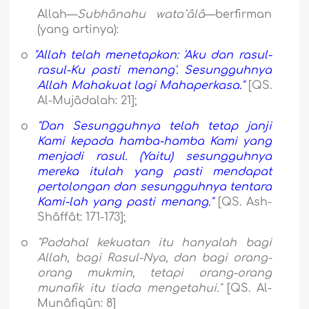
Allah—
Subhânahu wata`âlâ
—berfirman
(yang artinya):
o
"Allah telah menetapkan: 'Aku dan rasul-
rasul-Ku pasti menang'. Sesungguhnya
Allah Mahakuat lagi Mahaperkasa."
[QS.
Al-Mujâdalah: 21];
o
"Dan Sesungguhnya telah tetap janji
Kami kepada hamba-hamba Kami yang
menjadi rasul. (Yaitu) sesungguhnya
mereka itulah yang pasti mendapat
pertolongan dan sesungguhnya tentara
Kami-lah yang pasti menang."
[QS. Ash-
Shâffât: 171-173];
o
"Padahal kekuatan itu hanyalah bagi
Allah, bagi Rasul-Nya, dan bagi orang-
orang mukmin, tetapi orang-orang
munafik itu tiada mengetahui."
[QS. Al-
Munâfiqûn: 8]