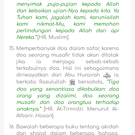
menyimak puja-pujian kepada Allah
dan kebaikan ujian-Nya kepada kita. Ya
Tuhan kami, jagalah kami, karuniailah
kami nikmat-Mu, kami memohon
perlindungan kepada Allah dari api
Nereka.”
[HR. Muslim].
15.
Memperbanyak doa dalam safar, karena
doa seorang musafir tidak akan ditolak
jika ia menjaga sebab-sebab
terkabulnya doa. Hal ini sebagaimana
diriwayatkan dari Abu Hurairah
ia
berkata: Rasulullah
bersabda,
“Tiga
doa yang senantiasa dikabulkan: doa
orang yang dizalimi, doa seorang
musafir dan doa orangtua terhadap
anaknya.”
[HR. At-Tirm
i
dzi. Menurut Al-
Alb
a
ni:
Hasan
].
16.
Bawalah beberapa buku tentang akidah
dan shalat dalam beberapa bahasa,