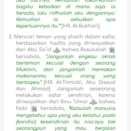
aku darinya. Kemudian takdirkanlah
bagiku kebaikan di mana saja ia
berada, lalu ridhailah aku dengannya.'
Kemudian ia sebutkan apa
keperluannya itu.’”
[HR. Al-Bukh
a
ri].
2.
Mencari teman yang shalih dalam safar,
berdasarkan hadits yang diriwayatkan
dari Abu Sa`id
bahwa Rasulullah
bersabda,
“Janganlah engkau akrab
berteman kecuali dengan seorang
Mukmin, dan janganlah memakan
makananmu kecuali orang yang
bertaqwa.”
[HR. At-Tirmidzi, Abu Dawud
dan Ahmad].
Janganlah seseorang
melakukan safar sendirian, karena
diriwayatkan dari Ibnu `Umar
bahwa
Nabi
bersabda,
“Kalaulah manusia
mengetahui apa yang aku ketahui pada
(kondisi) kesendirian itu niscaya tak
seorangpun yang mau berjalan