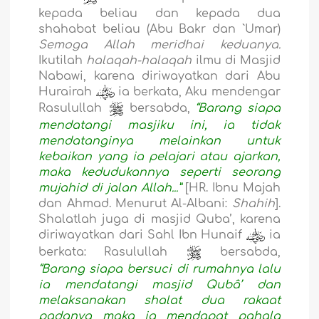
kepada beliau dan kepada dua
shahabat beliau (Abu Bakr dan `Umar)
Semoga Allah meridhai keduanya.
Ikutilah
halaqah-halaqah
ilmu di Masjid
Nabawi, karena diriwayatkan dari Abu
Hurairah
ia berkata, Aku mendengar
Rasulullah
bersabda,
“Barang siapa
mendatangi masjiku ini, ia tidak
mendatanginya melainkan untuk
kebaikan yang ia pelajari atau ajarkan,
maka kedudukannya seperti seorang
mujahid di jalan Allah...”
[HR. Ibnu Majah
dan Ahmad. Menurut Al-Albani:
Shahih
].
Shalatlah juga di masjid Quba’, karena
diriwayatkan dari Sahl Ibn Hunaif
ia
berkata: Rasulullah
bersabda,
“Barang siapa bersuci di rumahnya lalu
ia mendatangi masjid Qubâ’ dan
melaksanakan shalat dua rakaat
padanya maka ia mendapat pahala