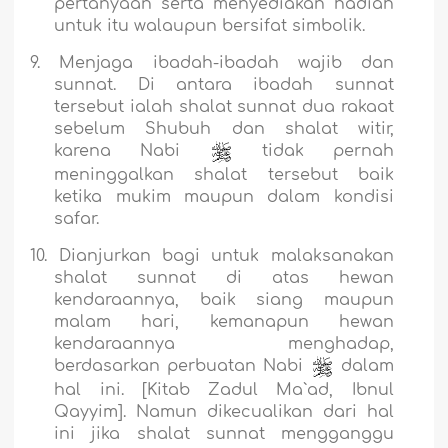
pertanyaan serta menyediakan hadiah
untuk itu walaupun bersifat simbolik.
9.
Menjaga ibadah-ibadah wajib dan
sunnat. Di antara ibadah sunnat
tersebut ialah shalat sunnat dua rakaat
sebelum Shubuh dan shalat witir,
karena Nabi
tidak pernah
meninggalkan shalat tersebut baik
ketika mukim maupun dalam kondisi
safar.
10.
Dianjurkan bagi untuk malaksanakan
shalat sunnat di atas hewan
kendaraannya, baik siang maupun
malam hari, kemanapun hewan
kendaraannya menghadap,
berdasarkan perbuatan Nabi
dalam
hal ini. [Kitab Z
a
dul Ma`
a
d, Ibnul
Qayyim]. Namun dikecualikan dari hal
ini jika shalat sunnat mengganggu