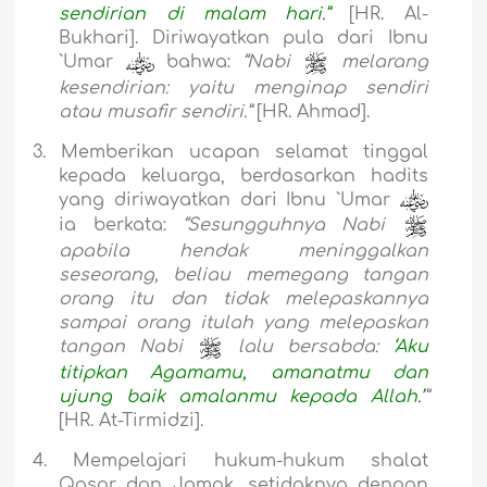
sendirian di malam hari.”
[HR. Al-
Bukhari]. Diriwayatkan pula dari Ibnu
`Umar
bahwa:
“Nabi
melarang
kesendirian: yaitu menginap sendiri
atau musafir sendiri.”
[HR. Ahmad].
3.
Memberikan ucapan selamat tinggal
kepada keluarga, berdasarkan hadits
yang diriwayatkan dari Ibnu `Umar
ia berkata:
“Sesungguhnya Nabi
apabila hendak meninggalkan
seseorang, beliau memegang tangan
orang itu dan tidak melepaskannya
sampai orang itulah yang melepaskan
tangan Nabi
­
lalu bersabda:
‘Aku
titipkan Agamamu, amanatmu dan
ujung baik amalanmu kepada Allah.’
”
[HR. At-Tirm
i
dzi].
4.
Mempelajari hukum-hukum shalat
Qasar dan Jamak, setidaknya dengan