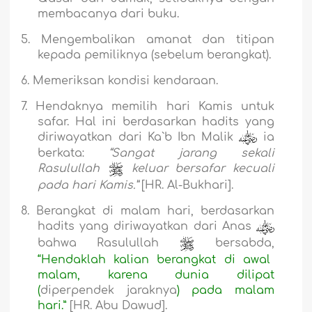
membacanya dari buku.
5.
Mengembalikan amanat dan titipan
kepada pemiliknya (sebelum berangkat).
6.
Memeriksan kondisi kendaraan.
7.
Hendaknya memilih hari Kamis untuk
safar. Hal ini berdasarkan hadits yang
diriwayatkan dari Ka`b Ibn Malik
ia
berkata:
“Sangat jarang sekali
Rasulullah
keluar bersafar kecuali
pada hari Kamis.”
[HR. Al-Bukhari].
8.
Berangkat di malam hari, berdasarkan
hadits yang diriwayatkan dari Anas
bahwa Rasulullah
bersabda,
“Hendaklah kalian berangkat di awal
malam, karena dunia dilipat
(
diperpendek jaraknya
) pada malam
hari.”
[HR. Ab
u
D
a
w
u
d].