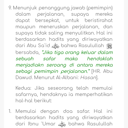
9.
Menunjuk penanggung jawab (pemimpin)
dalam perjalanan, supaya mereka
dapat bersepkat, untuk beristirahat
maupun meneruskan perjalanan, dan
supaya tidak saling menyulitkan. Hal ini
berdasarkan hadits yang diriwayatkan
dari Abu Sa`id
bahwa Rasulullah
bersabda,
“Jika tiga orang keluar dalam
sebuah safar maka hendaklah
menjadiakn seroang di antara mereka
sebagi pemimpin perjalanan.”
[HR. Ab
u
D
a
w
u
d. Menurut Al-Alb
a
ni:
Hasan
].
Kedua
: Jika seseorang telah memulai
safarnya, hendaknya ia memperhatikan
hal-hal berikut:
1.
Memulai dengan doa safar. Hal ini
berdasarkan hadits yang diriwayatkan
dari Ibnu `Umar
bahwa Rasulullah