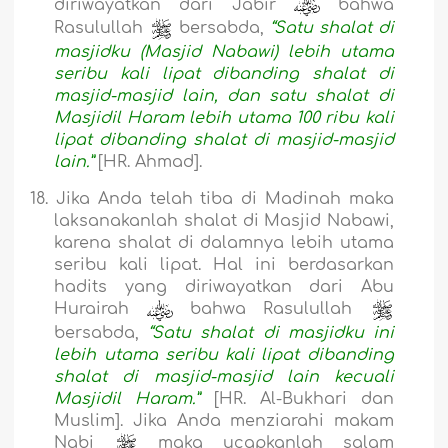
diriwayatkan dari Jabir
bahwa
Rasulullah
bersabda,
“Satu shalat di
masjidku (Masjid Nabawi) lebih utama
seribu kali lipat dibanding shalat di
masjid-masjid lain, dan satu shalat di
Masjidil Haram lebih utama 100 ribu kali
lipat dibanding shalat di masjid-masjid
lain.”
[HR. Ahmad].
18.
Jika Anda telah tiba di Madinah maka
laksanakanlah shalat di Masjid Nabawi,
karena shalat di dalamnya lebih utama
seribu kali lipat. Hal ini berdasarkan
hadits yang diriwayatkan dari Abu
Hurairah
bahwa Rasulullah
bersabda,
“Satu shalat di masjidku ini
lebih utama seribu kali lipat dibanding
shalat di masjid-masjid lain kecuali
Masjidil Haram.”
[HR. Al-Bukhari dan
Muslim].
Jika Anda menziarahi makam
Nabi
maka ucapkanlah salam