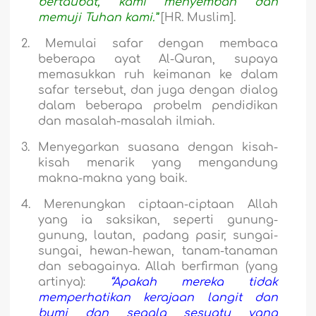
bertaubat, kami menyembah dan
memuji Tuhan kami.”
[HR. Muslim].
2.
Memulai safar dengan membaca
beberapa ayat Al-Quran, supaya
memasukkan ruh keimanan ke dalam
safar tersebut, dan juga dengan dialog
dalam beberapa probelm pendidikan
dan masalah-masalah ilmiah.
3.
Menyegarkan suasana dengan kisah-
kisah menarik yang mengandung
makna-makna yang baik.
4.
Merenungkan ciptaan-ciptaan Allah
yang ia saksikan, seperti gunung-
gunung, lautan, padang pasir, sungai-
sungai, hewan-hewan, tanam-tanaman
dan sebagainya. Allah
berfirman (yang
artinya):
“Apakah mereka tidak
memperhatikan kerajaan langit dan
bumi dan segala sesuatu yang