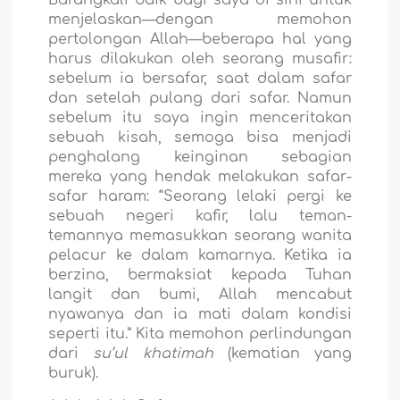
Barangkali baik bagi saya di sini untuk
menjelaskan—dengan memohon
pertolongan Allah—beberapa hal yang
harus dilakukan oleh seorang musafir:
sebelum ia bersafar, saat dalam safar
dan setelah pulang dari safar. Namun
sebelum itu saya ingin menceritakan
sebuah kisah, semoga bisa menjadi
penghalang keinginan sebagian
mereka yang hendak melakukan safar-
safar haram: “Seorang lelaki pergi ke
sebuah negeri kafir, lalu teman-
temannya memasukkan seorang wanita
pelacur ke dalam kamarnya. Ketika ia
berzina, bermaksiat kepada Tuhan
langit dan bumi, Allah mencabut
nyawanya dan ia mati dalam kondisi
seperti itu.” Kita memohon perlindungan
dari
s
u
’ul kh
a
timah
(kematian yang
buruk).