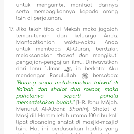
untuk mengambil manfaat darinya
serta membagikannya kepada orang
lain di perjalanan.
17.
Jika telah tiba di Mekah maka jagalah
teman-teman dan keluarga Anda.
Manfaatkanlah waktu-waktu Anda
untuk membaca Al-Quran, berdzikir,
melaksanakan thawaf dan mengikuti
pengajian-pengajian ilmu. Diriwayatkan
dari Ibnu `Umar
ia berkata: Aku
mendengar Rasulullah
bersabda:
“Barang siapa melaksanakan tahwaf di
Ka`bah dan shalat dua rakaat, maka
pahalanya seperti pahala
memerdekakan budak.”
[HR. Ibnu Mâjah.
Menurut Al-Alb
a
ni:
Shahih
].
Shalat di
Masjidil Haram lebih utama 100 ribu kali
lipat dibanding shalat di masjid-masjid
lain. Hal ini berdasarkan hadits yang