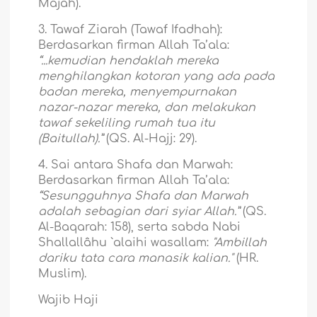
Majah).
3. Tawaf Ziarah (Tawaf Ifadhah):
Berdasarkan firman Allah Ta’ala:
“...kemudian hendaklah mereka
menghilangkan kotoran yang ada pada
badan mereka, menyempurnakan
nazar-nazar mereka, dan melakukan
tawaf sekeliling rumah tua itu
(Baitullah).”
(QS. Al-Hajj: 29).
4. Sai antara Shafa dan Marwah:
Berdasarkan firman Allah Ta’ala:
“Sesungguhnya Shafa dan Marwah
adalah sebagian dari syiar Allah.”
(QS.
Al-Baqarah: 158), serta sabda Nabi
Shallallâhu `alaihi wasallam:
"Ambillah
dariku tata cara manasik kalian."
(HR.
Muslim).
Wajib Haji