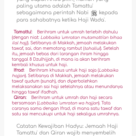
paling utama adalah Tamattu'
sebagaimana perintah Nabi
kepada
para sahabatnya ketika Haji Wada'.
Tamattu':
Berihram untuk umrah terlebih dahulu
(dengan niat:
Labbaika 'umratan mutamatti'an bihaa
ilal hajj
). Setibanya di Makkah, jemaah melakukan
tawaf, sai, dan memotong rambut (
tahallul
). Setelah
itu, jemaah bebas dari larangan ihram hingga
tanggal 8 Dzulhijjah, di mana ia akan berihram
kembali khusus untuk haji.
Ifrad:
Berihram khusus untuk haji saja (
Labbaika
hajjan
). Setibanya di Makkah, jemaah melakukan
tawaf qudum (sunah), dan diperbolehkan
melaksanakan sai haji setelahnya atau menundanya
hingga tawaf ifadhah.
Qiran:
Berihram untuk umrah dan haji secara
bersamaan (
Labbaika 'umratan wa hajjan
). Tata
caranya sama dengan Ifrad, di mana satu tawaf dan
satu sai mencukupi untuk haji sekaligus umrahnya.
Catatan Kewajiban Hadyu:
Jemaah Haji
Tamattu' dan Qiran wajib menyembelih