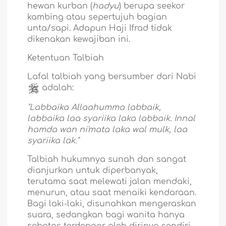
hewan kurban (
hadyu
) berupa seekor
kambing atau sepertujuh bagian
unta/sapi. Adapun Haji Ifrad tidak
dikenakan kewajiban ini.
Ketentuan Talbiah
Lafal talbiah yang bersumber dari Nabi
adalah:
"Labbaika Allaahumma labbaik,
labbaika laa syariika laka labbaik. Innal
hamda wan ni'mata laka wal mulk, laa
syariika lak."
Talbiah hukumnya sunah dan sangat
dianjurkan untuk diperbanyak,
terutama saat melewati jalan mendaki,
menurun, atau saat menaiki kendaraan.
Bagi laki-laki, disunahkan mengeraskan
suara, sedangkan bagi wanita hanya