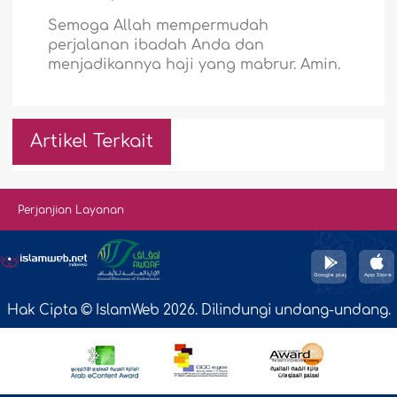
Semoga Allah mempermudah
perjalanan ibadah Anda dan
menjadikannya haji yang mabrur. Amin.
Artikel Terkait
Perjanjian Layanan
Hak Cipta © IslamWeb 2026. Dilindungi undang-undang.