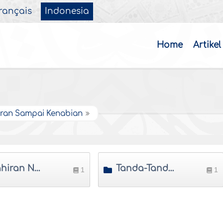
rançais
Indonesia
Home
Artikel
hiran Sampai Kenabian
Kelahiran Nabi dan Peristiwa Pasukan Gajah
Tanda-Tanda Kenabian
1
1