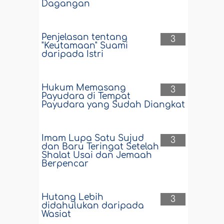
Dagangan
Penjelasan tentang
3
"Keutamaan" Suami
daripada Istri
Hukum Memasang
3
Payudara di Tempat
Payudara yang Sudah Diangkat
Imam Lupa Satu Sujud
3
dan Baru Teringat Setelah
Shalat Usai dan Jemaah
Berpencar
Hutang Lebih
3
didahulukan daripada
Wasiat