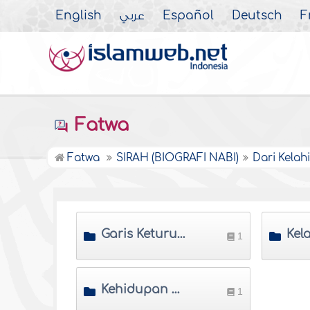
English
عربي
Español
Deutsch
F
Fatwa
Fatwa
SIRAH (BIOGRAFI NABI)
Dari Kela
Garis Keturunan Nabi
1
Kehidupan Awal Muhammad Di Mekah
1