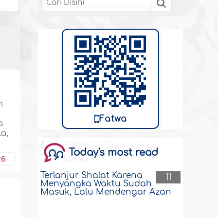
n
Fatwa
a
a,
Today's most read
26
Terlanjur Shalat Karena
11
Menyangka Waktu Sudah
Masuk, Lalu Mendengar Azan