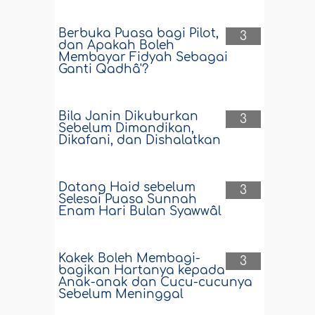
Berbuka Puasa bagi Pilot,
3
dan Apakah Boleh
Membayar Fidyah Sebagai
Ganti Qadhâ'?
Bila Janin Dikuburkan
3
Sebelum Dimandikan,
Dikafani, dan Dishalatkan
Datang Haid sebelum
3
Selesai Puasa Sunnah
Enam Hari Bulan Syawwâl
Kakek Boleh Membagi-
3
bagikan Hartanya kepada
Anak-anak dan Cucu-cucunya
Sebelum Meninggal