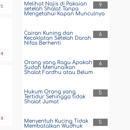
Melihat Najis di Pakaian
9
25
setelah Shalat Tanpa
Mengetahui Kapan Munculnya
Cairan Kuning dan
6
Kecoklatan Setelah Darah
Nifas Berhenti
24
Orang yang Ragu Apakah
6
Sudah Menunaikan
Shalat Fardhu atau Belum
Hukum Orang yang
5
Tertidur Sehingga tidak
Shalat Jumat
19
Menyentuh Kucing Tidak
5
Membatalkan Wudhuk