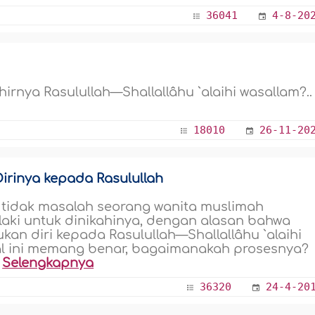
36041
4-8-20
hirnya Rasulullah—Shallallâhu `alaihi wasallam?..
18010
26-11-20
rinya kepada Rasulullah
tidak masalah seorang wanita muslimah
laki untuk dinikahinya, dengan alasan bahwa
an diri kepada Rasulullah—Shallallâhu `alaihi
hal ini memang benar, bagaimanakah prosesnya?
.
Selengkapnya
36320
24-4-20