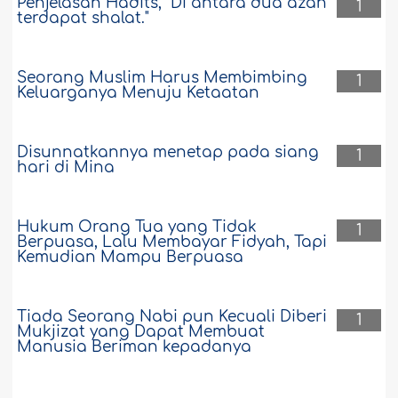
Penjelasan Hadits, "Di antara dua azan
1
terdapat shalat."
Seorang Muslim Harus Membimbing
1
Keluarganya Menuju Ketaatan
Disunnatkannya menetap pada siang
1
hari di Mina
Hukum Orang Tua yang Tidak
1
Berpuasa, Lalu Membayar Fidyah, Tapi
Kemudian Mampu Berpuasa
Tiada Seorang Nabi pun Kecuali Diberi
1
Mukjizat yang Dapat Membuat
Manusia Beriman kepadanya