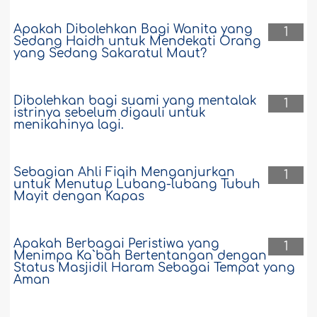
Apakah Dibolehkan Bagi Wanita yang
1
Sedang Haidh untuk Mendekati Orang
yang Sedang Sakaratul Maut?
Dibolehkan bagi suami yang mentalak
1
istrinya sebelum digauli untuk
menikahinya lagi.
Sebagian Ahli Fiqih Menganjurkan
1
untuk Menutup Lubang-lubang Tubuh
Mayit dengan Kapas
Apakah Berbagai Peristiwa yang
1
Menimpa Ka`bah Bertentangan dengan
Status Masjidil Haram Sebagai Tempat yang
Aman