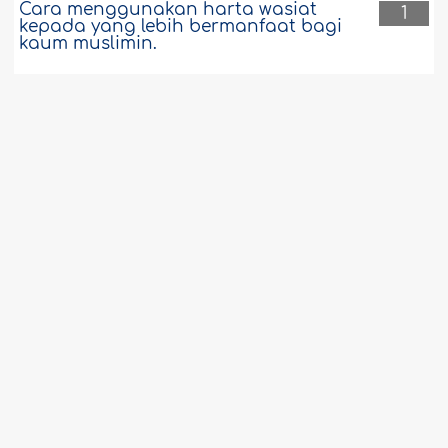
Cara menggunakan harta wasiat
1
kepada yang lebih bermanfaat bagi
kaum muslimin.
Apa Kewajiban Orang yang Bercumbu
1
hingga Keluar Mani di Siang Hari
Ramadhân?
Bila Janin Dikuburkan Sebelum
1
Dimandikan, Dikafani, dan Dishalatkan
Berbicara Tanpa Sengaja dalam Shalat
1
Suami Istri Sepakat untuk Berjima` di
1
Dubur Harus Diceraikan
Imam Lupa Satu Sujud dan Baru