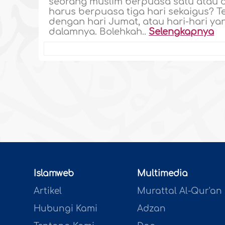
seorang muslim berpuasa satu atau du
harus berpuasa tiga hari sekaigus? T
dengan hari Jumat, atau hari-hari ya
dalamnya. Bolehkah..
Selengkapnya
Islamweb
Multimedia
Artikel
Murattal Al-Qur'an
Hubungi Kami
Adzan