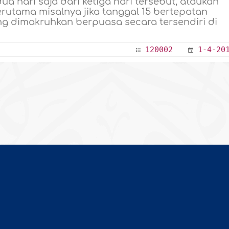
a hari saja dari ketiga hari tersebut, ataukah
erutama misalnya jika tanggal 15 bertepatan
ng dimakruhkan berpuasa secara tersendiri di
120002
1-4-20