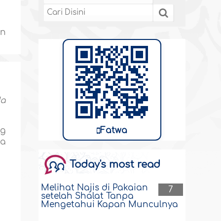
an
da
Fatwa
ng
na
Today's most read
Melihat Najis di Pakaian
7
setelah Shalat Tanpa
Mengetahui Kapan Munculnya