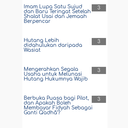
Imam Lupa Satu Sujud
3
dan Baru Teringat Setelah
Shalat Usai dan Jemaah
Berpencar
Hutang Lebih
3
didahulukan daripada
Wasiat
Mengerahkan Segala
3
Usaha untuk Melunasi
Hutang Hukumnya Wajib
Berbuka Puasa bagi Pilot,
3
dan Apakah Boleh
Membayar Fidyah Sebagai
Ganti Qadhâ'?