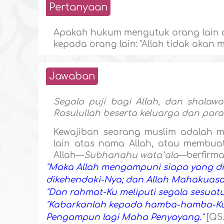
Pertanyaan
Apakah hukum mengutuk orang lain a
kepada orang lain: "Allah tidak akan
Jawaban
Segala puji bagi Allah, dan shalaw
Rasulullah beserta keluarga dan para
Kewajiban seorang muslim adalah m
lain atas nama Allah, atau membuat
Allah—
Subhanahu wata`ala
—berfirman
"Maka Allah mengampuni siapa yang d
dikehendaki-Nya; dan Allah Mahakuasa 
"Dan rahmat-Ku meliputi segala sesuatu
"Kabarkanlah kepada hamba-hamba-Ku
Pengampun lagi Maha Penyayang."
[QS.