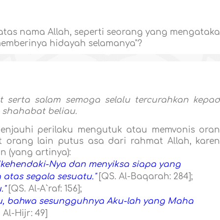
tas nama Allah, seperti seorang yang mengatak
 memberinya hidayah selamanya"?
at serta salam semoga selalu tercurahkan kepa
 shahabat beliau.
enjauhi perilaku mengutuk atau memvonis ora
 orang lain putus asa dari rahmat Allah, kare
 (yang artinya):
ikehendaki-Nya dan menyiksa siapa yang
atas segala sesuatu."
[QS. Al-Baqarah: 284];
."
[QS. Al-A`raf: 156];
, bahwa sesungguhnya Aku-lah yang Maha
 Al-Hijr: 49]