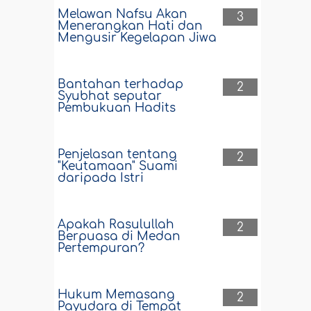
Melawan Nafsu Akan
3
Menerangkan Hati dan
Mengusir Kegelapan Jiwa
Bantahan terhadap
2
Syubhat seputar
Pembukuan Hadits
Penjelasan tentang
2
"Keutamaan" Suami
daripada Istri
Apakah Rasulullah
2
Berpuasa di Medan
Pertempuran?
Hukum Memasang
2
Payudara di Tempat