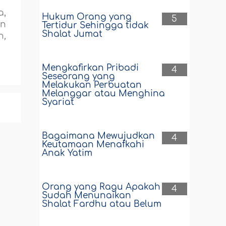
a,
Hukum Orang yang
5
an
Tertidur Sehingga tidak
Shalat Jumat
h
,
Mengkafirkan Pribadi
4
Seseorang yang
Melakukan Perbuatan
Melanggar atau Menghina
Syariat
Bagaimana Mewujudkan
4
Keutamaan Menafkahi
Anak Yatim
Orang yang Ragu Apakah
4
Sudah Menunaikan
Shalat Fardhu atau Belum