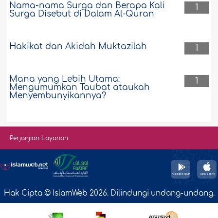
Nama-nama Surga dan Berapa Kali
1
Surga Disebut di Dalam Al-Quran
Hakikat dan Akidah Muktazilah
1
Mana yang Lebih Utama:
1
Mengumumkan Taubat ataukah
Menyembunyikannya?
Perjanjian Layanan
Hak Cipta © IslamWeb 2026. Dilindungi undang-undang.