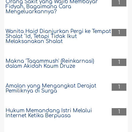
Orang Sakit yang Wajib Membayar
1
Fidyah, Bagaimana Cara
Mengeluarkannya?
Wanita Haid Dianjurkan Pergi ke Tempat
1
Shalat `Id, Tetapi Tidak Ikut
Melaksanakan Shalat
Makna 'Taqammush' (Reinkarnasi)
1
dalam Akidah Kaum Druze
Amalan yang Mengangkat Derajat
1
Pemiliknya di Surga
Hukum Memandang Istri Melalui
1
Internet Ketika Berpuasa