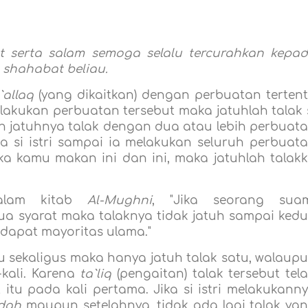
at serta salam semoga selalu tercurahkan kepa
 shahabat beliau.
allaq
(yang dikaitkan) dengan perbuatan terten
melakukan perbuatan tersebut maka jatuhlah talak 
n jatuhnya talak dengan dua atau lebih perbuat
ada si istri sampai ia melakukan seluruh perbuat
ika kamu makan ini dan ini, maka jatuhlah talak
dalam kitab
Al-Mughni
, "Jika seorang sua
 syarat maka talaknya tidak jatuh sampai ked
ndapat mayoritas ulama."
itu sekaligus maka hanya jatuh talak satu, walaup
-kali. Karena
ta`liq
(pengaitan) talak tersebut tel
itu pada kali pertama. Jika si istri melakukann
dah
maupun setelahnya, tidak ada lagi talak ya