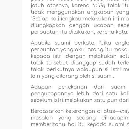
jatuh atasnya, karena
ta`lîq
talak it
tidak menggunakan ungkapan yang 
"Setiap kali (engkau melakukan ini m
diungkapkan dengan ucapan seper
perbuatan itu dilakukan, karena kata
Apabila suami berkata: "Jika eng
perbuatan yang aku larang itu maka 
kepada istri dengan melakukan sa
talak tersebut dianggap sudah terlep
talak berikutnya walaupun si istri
lain yang dilarang oleh si suami.
Adapun penekanan dari suam
pengucapannya lebih dari satu kal
sebelum istri melakukan satu pun dar
Berdasarkan keterangan di atas—
ins
masalah yang sedang dihadapi
memberitahu hal itu kepada suami A