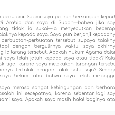
 bersuami. Suami saya pernah bersumpah kepa
di Arabia dan saya di Sudan—bahwa jika sa
ang tidak ia sukai—ia menyebutkan bebera
alaknya kepada saya. Saya pun berjanji kepadan
perbuatan-perbuatan tersebut supaya talakn
tapi dengan bergulirnya waktu, saya akhirn
ang ia larang tersebut. Apakah hukum Agama dal
i saya telah jatuh kepada saya atau tidak? Kal
lak tiga, karena saya melakukan larangan terseb
 hanya tertalak dengan talak satu saja? Sebag
i saya belum tahu bahwa saya telah melangg
 saya merasa sangat kebingungan dan berhar
alah ini secepatnya, karena sebentar lagi sa
ami saya. Apakah saya masih halal baginya at