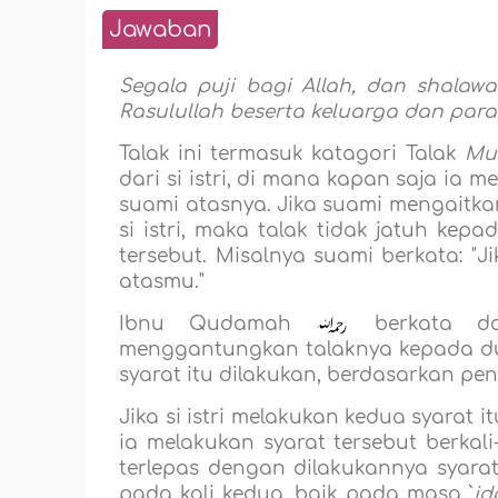
Jawaban
Segala puji bagi Allah, dan shalaw
Rasulullah beserta keluarga dan para
Talak ini termasuk katagori Talak
Mu`
dari si istri, di mana kapan saja ia 
suami atasnya. Jika suami mengaitka
si istri, maka talak tidak jatuh kep
tersebut. Misalnya suami berkata: "J
atasmu."
Ibnu Qudamah
berkata 
menggantungkan talaknya kepada dua
syarat itu dilakukan, berdasarkan pe
Jika si istri melakukan kedua syarat 
ia melakukan syarat tersebut berkali
terlepas dengan dilakukannya syarat 
pada kali kedua, baik pada masa `
id