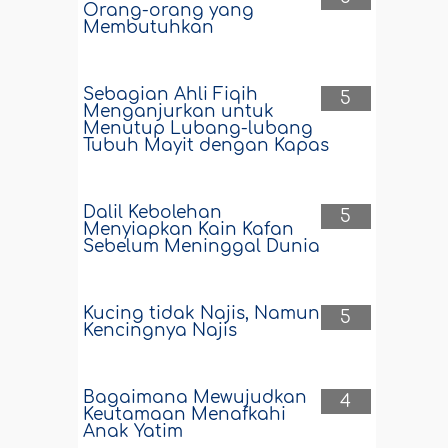
Orang-orang yang
Membutuhkan
Sebagian Ahli Fiqih
5
Menganjurkan untuk
Menutup Lubang-lubang
Tubuh Mayit dengan Kapas
Dalil Kebolehan
5
Menyiapkan Kain Kafan
Sebelum Meninggal Dunia
Kucing tidak Najis, Namun
5
Kencingnya Najis
Bagaimana Mewujudkan
4
Keutamaan Menafkahi
Anak Yatim