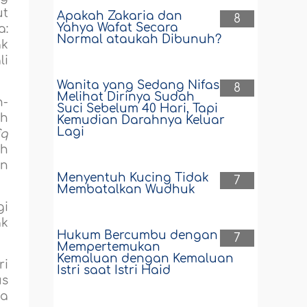
ut
Apakah Zakaria dan
8
Yahya Wafat Secara
a:
Normal ataukah Dibunuh?
ak
li
Wanita yang Sedang Nifas
8
Melihat Dirinya Sudah
n-
Suci Sebelum 40 Hari, Tapi
uh
Kemudian Darahnya Keluar
Lagi
îq
uh
an
Menyentuh Kucing Tidak
7
Membatalkan Wudhuk
i
ak
Hukum Bercumbu dengan
7
Mempertemukan
Kemaluan dengan Kemaluan
ri
Istri saat Istri Haid
us
ka