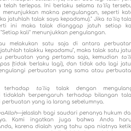
u telah terlepas. Ini berlaku selama
ta`lîq
terseb
menunjukkan makna pengulangan, seperti kat
aka jatuhlah talak saya kepadamu)." Jika
ta`liq
tal
ti ini maka talak dianggap jatuh setiap ka
: "Setiap kali" menunjukkan pengulangan.
kau melakukan satu saja di antara perbuata
jatuhlah talakku kepadamu", maka talak satu jat
tu perbuatan yang pertama saja, kemudian
ta`l
as (tidak berlaku lagi), dan tidak ada lagi jat
 mengulangi perbuatan yang sama atau perbuat
i terhadap
ta`liq
talak dengan mengulang
i tidaklah berpengaruh terhadap bilangan tal
i perbuatan yang ia larang sebelumnya.
yaAllah
—jelaslah bagi saudari penanya hukum da
nya. Kami ingatkan juga bahwa Anda har
nda, karena dialah yang tahu apa niatnya keti