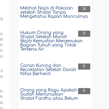
Melihat Najis di Pakaian
14
setelah Shalat Tanpa
Mengetahui Kapan Munculnya
da
Hukum Orang yang
9
tu
Shalat Setelah Mandi
si
Wajib Kemudian Menemukan
an
Bagian Tubuh yang Tidak
Terkena Air
an
ku
Cairan Kuning dan
9
Kecoklatan Setelah Darah
mi
Nifas Berhenti
ua
Orang yang Ragu Apakah
9
un
Sudah Menunaikan
ah
Shalat Fardhu atau Belum
ya
ng