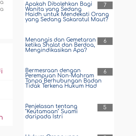
ta
Apakah Dibolehkan Bagi
7
Wanita yang Sedang
da
Haidh untuk Mendekati Orang
yang Sedang Sakaratul Maut?
Menangis dan Gemetaran
6
ketika Shalat dan Berdoa,
Mengindikasikan Apa?
Bermesraan dengan
i
6
Perempuan Non-Mahram
Tanpa Berhubungan Badan
Tidak Terkena Hukum Had
Penjelasan tentang
5
"Keutamaan" Suami
daripada Istri
n