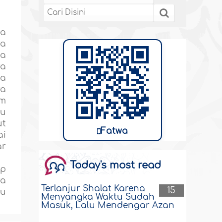
da
ya
pa
ya
ya
ya
am
au
ut
Fatwa
ai
ar
Today's most read
ap
ya
Terlanjur Shalat Karena
15
au
Menyangka Waktu Sudah
Masuk, Lalu Mendengar Azan