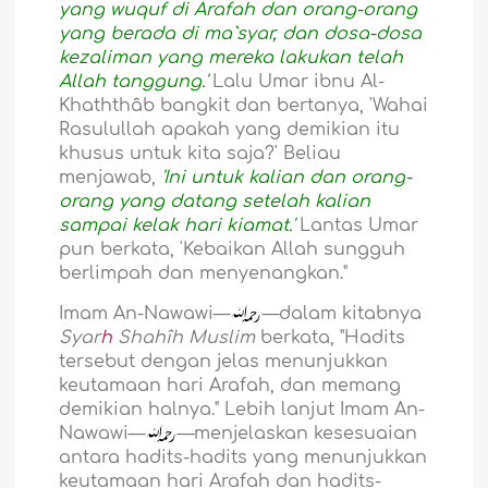
yang wuquf di Arafah dan orang-orang
yang berada di ma`syar, dan dosa-dosa
kezaliman yang mereka lakukan telah
Allah tanggung.'
Lalu Umar ibnu Al-
Khaththâb bangkit dan bertanya, 'Wahai
Rasulullah apakah yang demikian itu
khusus untuk kita saja?' Beliau
menjawab,
'Ini untuk kalian dan orang-
orang yang datang setelah kalian
sampai kelak hari kiamat.'
Lantas Umar
pun berkata, 'Kebaikan Allah sungguh
berlimpah dan menyenangkan."
Imam An-Nawawi—
—dalam kitabnya
Syar
h
Shahîh Muslim
berkata, "Hadits
tersebut dengan jelas menunjukkan
keutamaan hari Arafah, dan memang
demikian halnya." Lebih lanjut Imam An-
Nawawi—
—menjelaskan kesesuaian
antara hadits-hadits yang menunjukkan
keutamaan hari Arafah dan hadits-