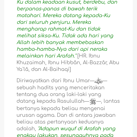
Ku dalam keadaan kusut, berdebu, dan
berpanas-panas di bawah terik
matahari. Mereka datang kepada-Ku
dari seluruh penjuru. Mereka
mengharap rahmat-Ku dan tidak
melihat siksa-Ku. Tidak ada hari yang
Allah lebih banyak membebaskan
hamba-hamba-Nya dari api neraka
melainkan hari Arafah."
[HR. Ibnu
Khuzaimah, Ibnu Hibbân, Al-Bazzâr, Abu
Ya`lâ, dan Al-Baihaqi]
Diriwayatkan dari Ibnu Umar—
—
sebuah hadits yang menceritakan
tentang dua orang laki-laki yang
datang kepada Rasulullah—
—, lantas
bertanya kepada beliau mengenai
urusan agama. Dan di antara jawaban
beliau atas pertanyaan keduanya
adalah,
"Adapun wuquf di Arafah yang
engkau lakukan, sesungguhnya pada