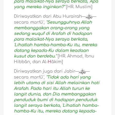
para malaikat-Nya seraya berkata, 'Apa
yang mereka inginkan?"
[HR. Muslim]
Diriwayatkan dari Abu Hurairah—
—
secara
marfû`
,
"Sesungguhnya Allah
membanggakan orang-orang yang
sedang wuquf di Arafah di hadapan
para malaikat-Nya seraya berkata,
'Lihatlah hamba-hamba-Ku itu, mereka
datang kepada-Ku dalam keadaan
kusut dan berdebu."
[HR. Ahmad, Ibnu
Hibbân, dan Al-
H
âkim]
Diriwayatkan juga dari Jabir—
—
secara
marfû`
,
"Tidak ada hari yang
lebih utama di sisi Allah melainkan hati
Arafah. Pada hari itu Allah turun ke
langit dunia, dan Dia membanggakan
penduduk bumi di hadapan penduduk
langit seraya berkata, 'Lihatlah hamba-
hamba-Ku itu, mereka datang kepada-