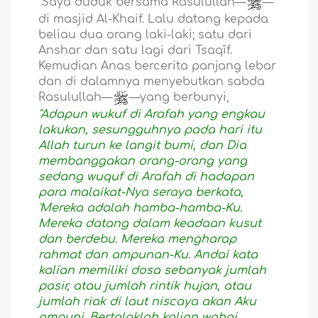
"Saya duduk bersama Rasulullah—
—
di masjid Al-Khaif. Lalu datang kepada
beliau dua orang laki-laki; satu dari
Anshar dan satu lagi dari Tsaqîf.
Kemudian Anas bercerita panjang lebar
dan di dalamnya menyebutkan sabda
Rasulullah—
—yang berbunyi,
"Adapun wukuf di Arafah yang engkau
lakukan, sesungguhnya pada hari itu
Allah turun ke langit bumi, dan Dia
membanggakan orang-orang yang
sedang wuquf di Arafah di hadapan
para malaikat-Nya seraya berkata,
'Mereka adalah hamba-hamba-Ku.
Mereka datang dalam keadaan kusut
dan berdebu. Mereka mengharap
rahmat dan ampunan-Ku. Andai kata
kalian memiliki dosa sebanyak jumlah
pasir, atau jumlah rintik hujan, atau
jumlah riak di laut niscaya akan Aku
ampuni. Bertolaklah kalian wahai