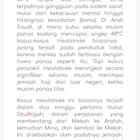
terjadinya gangguan pada sistem saraf,
mulai dari kekacauan mental hingga
hilangnya kesadaran (koma). Di Arab
Saudi, di mana suhu selama musim
panas kadang mencapai angka 48
°C
kasus-kasus
Heatstroke
biasanya
jarang terjadi pada penduduk lokal,
karena mereka sudah terbiasa dengan
hawa panas seperti itu. Tapi kasus
penyakit
Heatstroke
meningkat secara
signifikan selama musim, menimpa
jemaah haji dari luar negeri, ketika
musim panas tiba.
Kasus
Heatstroke
ini biasanya terjadi
dalam dua minggu pertama bulan
Dzul
h
ijjah, dalam perjalanan yang
membentang dari Mekah ke Arafah,
kemudian Mina, dan kembali ke Mekah.
Ini disebabkan oleh padatnya jemaah,