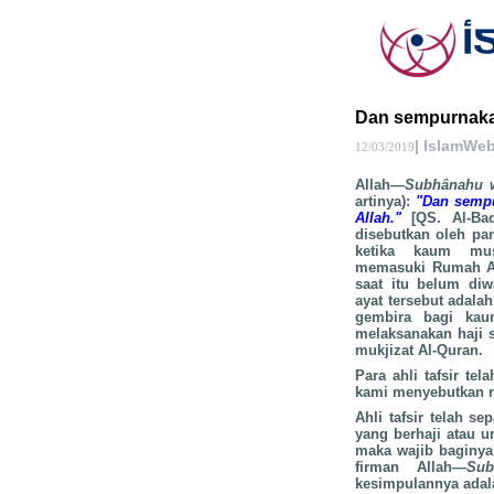
Dan sempurnakan
| IslamWe
12/03/2019
Allah—
Subhânahu w
artinya):
"Dan sempu
Allah."
[QS. Al-Baq
disebutkan oleh para
ketika kaum mus
memasuki Rumah Ala
saat itu belum di
ayat tersebut adala
gembira bagi ka
melaksanakan haji s
mukjizat Al-Quran.
Para ahli tafsir te
kami menyebutkan ri
Ahli tafsir telah 
yang berhaji atau u
maka wajib baginya
firman Allah—
Sub
kesimpulannya adal