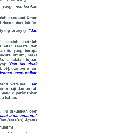
n yang memberikan
alah pendapat Umar,
-Hasan dari tabi`in.
(yang artinya):
"dan
"
setelah perintah
a Allah semata, dan
ari itu yang berupa
 secara umum, maka
lâ
, ia adalah tujuan
nya):
"Dan Aku tidak
: 56], dan berfirman
 dengan memurnikan
ahu wata`âlâ
:
"Dan
inin haji dan umrah
 yang diperintahkan
da kalian.
 ini dikuatkan oleh
ala) amal-amalmu."
Dan (amalan) Agama
Muslim]