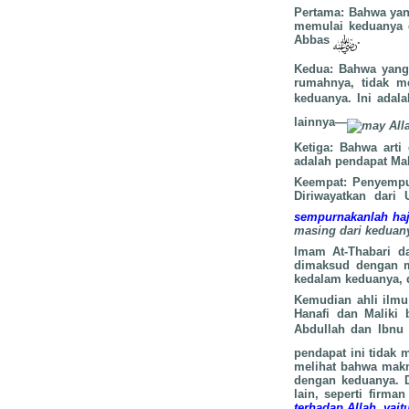
Pertama: Bahwa ya
memulai keduanya 
Abbas
.
Kedua: Bahwa yang 
rumahnya, tidak me
keduanya. Ini adal
lainnya—
Ketiga: Bahwa arti
adalah pendapat Ma
Keempat: Penyempur
Diriwayatkan dari
sempurnakanlah haj
masing dari keduany
Imam At-Thabari d
dimaksud dengan m
kedalam keduanya, 
Kemudian ahli ilmu
Hanafi dan Maliki
Abdullah dan Ibnu
pendapat ini tidak 
melihat bahwa makn
dengan keduanya. Da
lain, seperti firma
terhadap Allah, yai