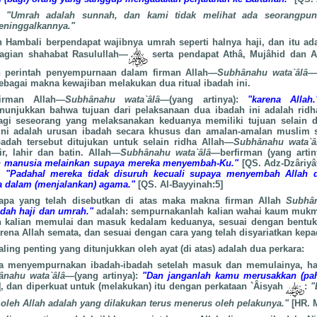
a,
"Umrah adalah sunnah, dan kami tidak melihat ada seorangpu
eninggalkannya."
n Hambali berpendapat wajibnya umrah seperti halnya haji,
dan itu ad
agian shahabat Rasulullah—
serta pendapat Athâ, Mujâhid dan Al
n perintah penyempurnaan dalam firman Allah—
Subhânahu wata`âlâ
—
ebagai makna kewajiban melakukan dua ritual ibadah ini.
irman Allah—
Subhânahu wata`âlâ
—(yang artinya):
"karena Allah.
njukkan bahwa tujuan dari pelaksanaan dua ibadah ini adalah ridh
agi seseorang yang melaksanakan keduanya memiliki tujuan selain d
 ini adalah urusan ibadah secara khusus dan amalan-amalan muslim
badah tersebut ditujukan untuk selain ridha Allah—
Subhânahu wata`â
r, lahir dan batin. Allah—
Subhânahu wata`âlâ
—berfirman (yang arti
an manusia melainkan supaya mereka menyembah-Ku."
[QS. Adz-Dzâriyât
):
"Padahal mereka tidak disuruh kecuali supaya menyembah Allah
a dalam (menjalankan) agama."
[QS. Al-Bayyinah:5]
 apa yang telah disebutkan di atas maka makna firman
Allah
Subhân
dah haji dan umrah."
adalah: sempurnakanlah kalian wahai kaum mukm
ah kalian memulai dan masuk kedalam keduanya, sesuai dengan bentuk
arena Allah semata, dan sesuai dengan cara yang telah disyariatkan kepa
aling penting yang ditunjukkan oleh ayat (di atas) adalah dua perkara:
a menyempurnakan ibadah-ibadah setelah masuk dan memulainya, hal
ânahu wata`âlâ
—(yang artinya):
"Dan janganlah kamu merusakkan (pah
 dan diperkuat untuk (melakukan) itu dengan perkataan `Âisyah
:
"
i oleh Allah adalah yang dilakukan terus menerus oleh pelakunya."
[HR. 