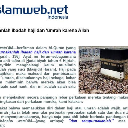
lah ibadah haji dan 'umrah karena Allah
b
ata`âlâ
—berfirman dalam Al-Quran (yang
rnakanlah ibadah haji dan 'umrah karena
arah: 196]. Ayat ini turun–sebagaimana
 ahli tafisr-di
H
udaibiyah tahun 6 Hijriah,
yrikin menghalangi kaum muslimin
h yang suci (Masjidil Haram). Haji pada
wajibkan, maka maksud dari pembicaraan
h `umrah, disebutkannya haji sebagai kabar
um mukminin bahwa mereka akan bisa
uatu saat nanti, dan ini adalah salah satu
lah menjelaskan secara panjangn lebar perkataan mereka tentang maks
ngkasan dari perkataan mereka, kami katakan:
sepakat bahwa memasukkan diri dalam haji atau umrah adalah wajib, ar
mrah jika ia telah memulai perbuatan-perbuatan salah satu dari dua ritu
 menyempurnakannya, hanya saja para ahli tafsir berbeda pandangan 
hânahu wata`âlâ
—(yang artinya):
"dan sempurnakanlah."
atas 
ah: