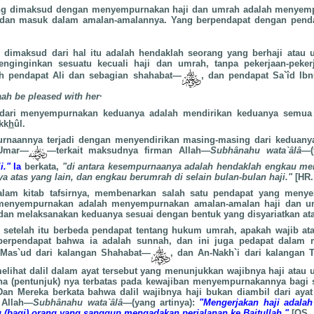
ng dimaksud dengan menyempurnakan haji dan umrah adalah menyemp
dan masuk dalam amalan-amalannya. Yang berpendapat dengan pendap
dimaksud dari hal itu adalah hendaklah seorang yang berhaji atau 
nginginkan sesuatu kecuali haji dan umrah, tanpa pekerjaan-peker
ah pendapat Ali dan sebagian shahabat—
, dan pendapat Sa`îd Ibn
.
 dari menyempurnakan keduanya adalah mendirikan keduanya semua d
kk
h
ûl.
naannya terjadi dengan menyendirikan masing-masing dari keduanya
 Umar—
—terkait maksudnya firman Allah—
Subhânahu wata`âlâ
—(
i."
Ia
berkata,
"di antara kesempurnaanya adalah hendaklah engkau me
a atas yang lain, dan engkau berumrah di selain bulan-bulan haji."
[HR.
alam kitab tafsirnya, membenarkan salah satu pendapat yang meny
enyempurnakan adalah menyempurnakan amalan-amalan haji dan u
dan melaksanakan keduanya sesuai dengan bentuk yang disyariatkan at
 setelah itu berbeda pendapat tentang hukum umrah, apakah wajib a
 berpendapat bahwa ia adalah sunnah, dan ini juga pedapat dalam 
 Mas`ud dari kalangan Shahabat—
, dan An-Nakh`i dari kalangan T
melihat dalil dalam ayat tersebut yang menunjukkan wajibnya haji atau 
a (pentunjuk) nya terbatas pada kewajiban menyempurnakannya bagi 
n Mereka berkata bahwa dalil wajibnya haji bukan diambil dari ayat in
n Allah—
Subhânahu wata`âlâ
—(yang artinya):
"Mengerjakan haji adala
tu (bagi) orang yang sanggup mengadakan perjalanan ke Baitullah."
[QS. Â