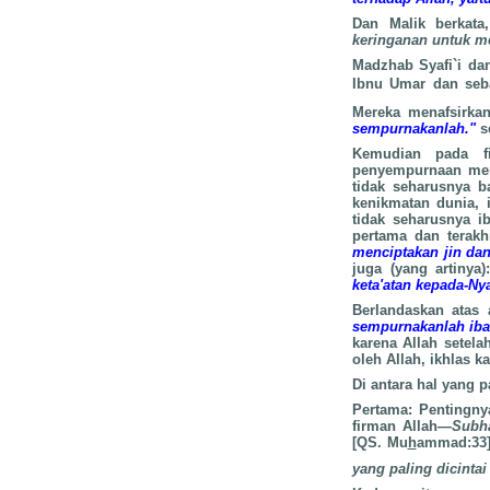
Dan Malik berkat
keringanan untuk m
Madzhab Syafi`i da
Ibnu Umar dan seb
Mereka menafsirka
sempurnakanlah."
s
Kemudian pada f
penyempurnaan menu
tidak seharusnya b
kenikmatan dunia,
tidak seharusnya i
pertama dan terakhi
menciptakan jin d
juga (yang artinya
keta'atan kepada-Ny
Berlandaskan atas
sempurnakanlah iba
karena Allah setel
oleh Allah, ikhlas k
Di antara hal yang p
Pertama: Pentingny
firman Allah—
Subh
[QS. Mu
h
ammad:33],
yang paling dicinta