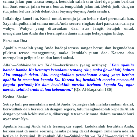
semua jalan pun terasa sempit, ketuklah salah satu dari tiga pintu berikut
ini. Saat semua jalan terasa buntu, tempuhlah jalan ini. Boleh jadi, dengan
itu, jalan keluar lebih dekat dari bayang-bayang Anda sendiri.
Inilah tiga kunci itu. Kunci untuk menuju jalan keluar dari permasalahan.
Saya simpulkan ini semua untuk Anda secara ringkas dari pancaran cahaya
wahyu. Wahyu yang diturunkan dari atas langit ketujuh untuk
mengeluarkan Anda dari kesempitan dunia menuju kelapangan hidup.
Pertama: Doa
Apabila masalah yang Anda hadapi terasa sangat berat, dan kegundahan
pikiran terasa menggunung, maka ketuklah pintu doa. Karena doa
merupakan pelipur lara dan kunci solusi.
Allah—
Sub
h
ânahu wa Ta`âlâ
—berfirman (yang artinya):
"Dan apabila
hamba-hamba-Ku bertanya kepadamu tentang Aku, maka (jawablah) bahwa
Aku sungguh dekat. Aku mengabulkan permohonan orang yang berdoa
apabila ia memohon kepada-Ku. Karena itu, hendaklah mereka memenuhi
(segala perintah)-Ku dan hendaklah mereka beriman kepada-Ku, agar
mereka selalu berada dalam kebenaran."
[QS. Al-Baqarah: 186]
Kedua: Shalat
Setiap kali permasalahan melilit Anda, bersegeralah melaksanakan shalat,
berwudhuk dan bersucilah dengan segera, lalu menghadaplah kepada Allah
dengan penuh kekhusyukan, dibarengi tetesan air mata dalam mentadaburi
ayat-ayat-Nya.
Apabila kening Anda telah tersungkur sujud, kadukanlah kesulitan Anda,
karena saat di mana seorang hamba paling dekat dengan Tuhannya adalah
ketika ia bersujud. Bukankah Allah—
Sub
h
ânahu wa Ta`âlâ
—sendiri telah