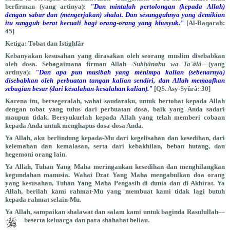
berfirman (yang artinya):
"Dan mintalah pertolongan (kepada Allah)
dengan sabar dan (mengerjakan) shalat. Dan sesungguhnya yang demikian
itu sungguh berat kecuali bagi orang-orang yang khusyuk."
[Al-Baqarah:
45]
Ketiga: Tobat dan Istighfâr
Kebanyakan kesusahan yang dirasakan oleh seorang muslim disebabkan
oleh dosa. Sebagaimana firman Allah—
Sub
h
ânahu wa Ta`âlâ
—(yang
artinya):
"Dan apa pun musibah yang menimpa kalian (sebenarnya)
disebabkan oleh perbuatan tangan kalian sendiri, dan Allah memaafkan
sebagian besar (dari kesalahan-kesalahan kalian)."
[QS. Asy-Syûrâ: 30]
Karena itu, bersegeralah, wahai saudaraku, untuk bertobat kepada Allah
dengan tobat yang tulus dari perbuatan dosa, baik yang Anda sadari
maupun tidak. Bersyukurlah kepada Allah yang telah memberi cobaan
kepada Anda untuk menghapus dosa-dosa Anda.
Ya Allah, aku berlindung kepada-Mu dari kegelisahan dan kesedihan, dari
kelemahan dan kemalasan, serta dari kebakhilan, beban hutang, dan
hegemoni orang lain.
Ya Allah, Tuhan Yang Maha meringankan kesedihan dan menghilangkan
kegundahan manusia. Wahai Dzat Yang Maha mengabulkan doa orang
yang kesusahan, Tuhan Yang Maha Pengasih di dunia dan di Akhirat. Ya
Allah, berilah kami rahmat-Mu yang membuat kami tidak lagi butuh
kepada rahmat selain-Mu.
Ya Allah, sampaikan shalawat dan salam kami untuk baginda Rasulullah—
—beserta keluarga dan para shahabat beliau.