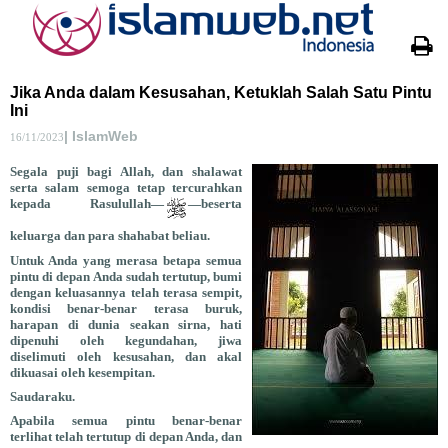
Jika Anda dalam Kesusahan, Ketuklah Salah Satu Pintu
Ini
| IslamWeb
16/11/2023
Segala puji bagi Allah, dan shalawat
serta salam semoga tetap tercurahkan
kepada Rasulullah—
—beserta
keluarga dan para shahabat beliau.
Untuk Anda yang merasa betapa semua
pintu di depan Anda sudah tertutup, bumi
dengan keluasannya telah terasa sempit,
kondisi benar-benar terasa buruk,
harapan di dunia seakan sirna, hati
dipenuhi oleh kegundahan, jiwa
diselimuti oleh kesusahan, dan akal
dikuasai oleh kesempitan.
Saudaraku.
Apabila semua pintu benar-benar
terlihat telah tertutup di depan Anda, dan