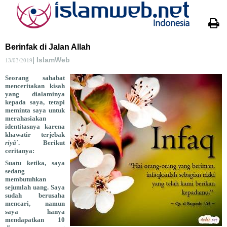
Berinfak di Jalan Allah
| IslamWeb
13/03/2019
Seorang sahabat
menceritakan kisah
yang dialaminya
kepada saya, tetapi
meminta saya untuk
merahasiakan
identitasnya karena
khawatir terjebak
riyâ`
. Berikut
ceritanya:
Suatu ketika, saya
sedang
membutuhkan
sejumlah uang. Saya
sudah berusaha
mencari, namun
saya hanya
mendapatkan 10