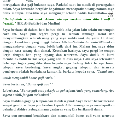
dinar yang
merupakan sisa gaji bulanan saya. Padahal saat itu masih di pertengahan
bulan. Saya berusaha berpikir bagaimana mendapatkan uang, namun saya
tidak mampu. Tiba-tiba saya mengingat sebuah hadits Rasulullah—
,
"Berinfaklah wahai anak Adam, niscaya engkau akan diberi nafkah
(rezeki)."
[HR. Al-Bukhâri dan Muslim]
Saya berkata di dalam hati bahwa tidak ada jalan lain selain menempuh
cara ini. Saya pun segera pergi ke sebuah lembaga sosial dan
menyumbangkan seluruh uang yang saya miliki saat itu, yaitu 10 dinar,
dengan keyakinan yang tinggi bahwa Allah—
Subhânahu wata`âlâ
—akan
menggantinya dengan yang lebih baik dari itu. Malam itu, saya tidur
dengan rasa tenang dan damai. Keesokan harinya, saya pergi ke tempat
kerja dengan hati yang lapang dan tenteram. Saya duduk di kursi
membolak-bolik kertas kerja yang ada di atas meja. Lalu saya selesaikan
beberapa tugas yang diberikan kepada saya. Selang tidak berapa lama,
telepon saya berdering. Saya angkat gagang telepon, dan ternyata
penelepon adalah bendahara kantor. Ia berkata kepada saya,
"Temui saya
untuk mengambil bonus gaji Anda."
Saya bertanya,
"Bonus gaji apa?"
Ia berkata,
"Bonus gaji atas pekerjaan-pekerjaan Anda yang cemerlang. Ayo
segera ambil, jangan terlambat!"
Saya letakkan gagang telepon dan duduk sejenak. Saya benar-benar merasa
sangat gembira. Saya pun berdoa kepada Allah semoga saya mendapatkan
pahala di Akhirat sebagaimana ganjaran yang Dia berikan di dunia.
Saya pun menemui bendahara dan mengambil bonus gaji yang ternyata