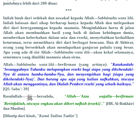
jumlahnya lebih dari 200 dinar.
***
Inilah buah dari sedekah dan tawakal kepada Allah—
Subhânahu wata`âlâ
.
Inilah balasan dari sikap berharap hanya kepada Allah dan melepaskan
diri dari ketergantungan kepada manusia. Menginfakkan harta di jalan
Allah akan membuahkan hasil yang baik di dalam kehidupan dunia,
memberikan keberkahan dalam usia dan rezeki, menyebabkan keshalihan
keturunan, serta memelihara diri dari berbagai bencana. Dan di Akhirat,
orang yang bersedekah akan mendapatkan ganjaran pahala yang besar.
Apa yang ada di sisi Allah—
Subhânahu wata`âlâ
—akan kekal selamanya,
sementara yang dimiliki manusia akan sirna.
Allah—
Subhânahu wata`âlâ
—berfirman (yang artinya):
"Katakanlah:
'Sesungguhnya Tuhanku melapangkan rezeki bagi siapa yang dikehendaki-
Nya di antara hamba-hamba-Nya, dan menyempitkan bagi (siapa yang
dikehendaki-Nya)'. Dan barang apa saja yang kalian nafkahkan, niscaya
Allah akan menggantinya, dan Dialah Pemberi rezeki yang sebaik-baiknya."
[QS. Saba': 39]
Rasulullah—
—bersabda,
"Allah—`Azza wajalla—berfirman:
'Berinfaklah, niscaya engkau akan diberi nafkah (rezeki)'."
[HR. Al-Bukhâri
dan Muslim]
[Dikutip dari kitab,
"Kamâ Tadînu Tudân"
]