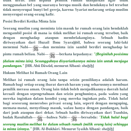
tidak keras. Dan kepada pemilik rumah dianjurkan agar tidak
menggunakan bel yang suaranya berupa musik dan hendaknya bel tersebut
tidak menyerupai bunyi bel gereja, karena Syariat melarang setiap muslim
menyerupai orang-orang kafir.
Posisi Berdiri Ketika Minta Izin
Seorang muslim yang meminta izin masuk ke rumah orang lain hendaklah
mengambil posisi di mana ia tidak melihat isi rumah orang tersebut, baik
dengan menghadap ataupun membelakanginya. Sebuah hadits
diriwayatkan dari Huzail Ibnu Syara
h
bîl, bahwa seorang laki-laki
menemui Nabi—
―dan meminta izin sambil berdiri menghadap ke
pintu rumah beliau
.
Nabi—
—berkata kepadanya:
"(Beginilah posisimu
(dalam minta izin). Sesungguhnya disyariatkannya minta izin untuk menjaga
pandangan."
[HR. Abû Dâwûd, menurut Albani:
sha
h
î
h
]
Hukum Melihat Isi Rumah Orang Lain
Melihat isi rumah orang lain tanpa seizin pemiliknya adalah haram.
Rumah bagi setiap orang ibarat daerah haram yang seharusnnya membuat
pemilik merasa aman. Orang lain tidak boleh menjadikannya daerah halal
kecuali dengan sepengetahuan dan seizin penghuninya, pada waktu yang
mereka inginkan dalam kondisi yang mereka inginkan pula. Tidak halal
bagi seseorang menerobos privasi orang lain, seperti dengan menguping,
memata-matai, menyelinap masuk, walau hanya dengan pandangan, baik
dari jauh ataupun dari dekat. Sebuah hadits diriwayatkan dari Tsaubân,
budak Rasulullah—
—bahwa Nabi—
—bersabda:
'Tidak halal bagi
seorang muslim melihat ke dalam sebuah rumah (milik orang lain) sehingga
ia minta izinnya."
[HR. Al-Bukhâri. Menurut Syaikh Albani:
sha
h
î
h
]