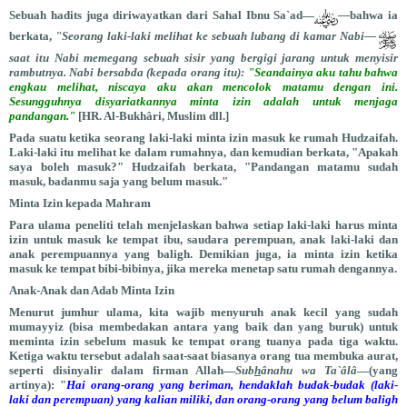
Sebuah hadits juga diriwayatkan dari Sahal Ibnu Sa`ad—
—
bahwa ia
berkata,
"Seorang laki-laki melihat ke sebuah lubang di kamar Nabi—
saat itu Nabi memegang sebuah sisir yang bergigi jarang untuk menyisir
rambutnya. Nabi bersabda (kepada orang itu):
"Seandainya aku tahu bahwa
engkau melihat, niscaya aku akan mencolok matamu dengan ini.
Sesungguhnya disyariatkannya minta izin adalah untuk menjaga
pandangan."
[HR. Al-Bukhâri, Muslim dll.]
Pada suatu ketika seorang laki-laki minta izin masuk ke rumah Hudzaifah.
Laki-laki itu melihat ke dalam rumahnya, dan kemudian berkata, "Apakah
saya boleh masuk?" Hudzaifah berkata, "Pandangan matamu sudah
masuk, badanmu saja yang belum masuk."
Minta Izin kepada Mahram
Para ulama peneliti telah menjelaskan bahwa setiap laki-laki harus minta
izin untuk masuk ke tempat ibu, saudara perempuan, anak laki-laki dan
anak perempuannya yang baligh. Demikian juga, ia minta izin ketika
masuk ke tempat bibi-bibinya, jika mereka menetap satu rumah dengannya.
Anak-Anak dan Adab Minta Izin
Menurut jumhur ulama, kita wajib menyuruh anak kecil yang sudah
mumayyiz (bisa membedakan antara yang baik dan yang buruk) untuk
meminta izin sebelum masuk ke tempat orang tuanya pada tiga waktu.
Ketiga waktu tersebut adalah saat-saat biasanya orang tua membuka aurat,
seperti disinyalir dalam firman Allah—
Sub
h
ânahu wa Ta`âlâ
—(yang
artinya): "
Hai orang-orang yang beriman, hendaklah budak-budak (laki-
laki dan perempuan) yang kalian miliki, dan orang-orang yang belum baligh