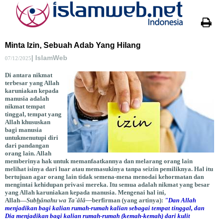
Minta Izin, Sebuah Adab Yang Hilang
| IslamWeb
07/12/2025
Di antara nikmat
terbesar yang Allah
karuniakan kepada
manusia adalah
nikmat tempat
tinggal, tempat yang
Allah khususkan
bagi manusia
untukmenutupi diri
dari pandangan
orang lain. Allah
memberinya hak untuk memanfaatkannya dan melarang orang lain
melihat isinya dari luar atau memasukinya tanpa seizin pemiliknya. Hal itu
bertujuan agar orang lain tidak semena-mena menodai kehormatan dan
mengintai kehidupan privasi mereka. Itu semua adalah nikmat yang besar
yang Allah karuniakan kepada manusia. Mengenai hal ini,
Allah―
Sub
h
ânahu wa Ta`âlâ―
berfirman (yang artinya):
"Dan Allah
menjadikan bagi kalian rumah-rumah kalian sebagai tempat tinggal, dan
Dia menjadikan bagi kalian rumah-rumah (kemah-kemah) dari kulit