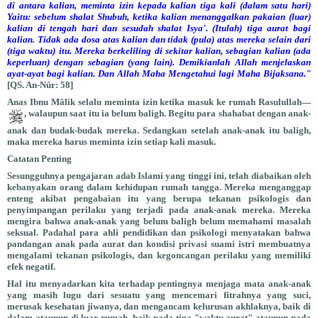
di antara kalian, meminta izin kepada kalian tiga kali (dalam satu hari)
Yaitu: sebelum shalat Shubuh, ketika kalian menanggalkan pakaian (luar)
kalian di tengah hari dan sesudah shalat Isya'. (Itulah) tiga aurat bagi
kalian. Tidak ada dosa atas kalian dan tidak (pula) atas mereka selain dari
(tiga waktu) itu. Mereka berkeliling di sekitar kalian, sebagian kalian (ada
keperluan) dengan sebagian (yang lain). Demikianlah Allah menjelaskan
ayat-ayat bagi kalian. Dan Allah Maha Mengetahui lagi Maha Bijaksana."
[QS. An-Nûr: 58]
Anas Ibnu Mâlik selalu meminta izin ketika masuk ke rumah Rasulullah—
, walaupun saat itu ia belum baligh. Begitu para shahabat dengan anak-
anak dan budak-budak mereka. Sedangkan setelah anak-anak itu baligh,
maka mereka harus meminta izin setiap kali masuk.
Catatan Penting
Sesungguhnya pengajaran adab Islami yang tinggi ini, telah diabaikan oleh
kebanyakan orang dalam kehidupan rumah tangga. Mereka menganggap
enteng akibat pengabaian itu yang berupa tekanan psikologis dan
penyimpangan perilaku yang terjadi pada anak-anak mereka. Mereka
mengira bahwa anak-anak yang belum baligh belum memahami masalah
seksual. Padahal para ahli pendidikan dan psikologi menyatakan bahwa
pandangan anak pada aurat dan kondisi privasi suami istri membuatnya
mengalami tekanan psikologis, dan kegoncangan perilaku yang memiliki
efek negatif.
Hal itu menyadarkan kita terhadap pentingnya menjaga mata anak-anak
yang masih lugu dari sesuatu yang mencemari fitrahnya yang suci,
merusak kesehatan jiwanya, dan mengancam kelurusan akhlaknya, baik di
dalam ataupun di luar rumah, baik pada tiga "waktu aurat" ataupun pada