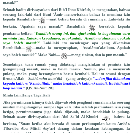
masuk?"
Sebuah hadits diriwayatkan dari Rib`î Ibnu Khirâsh, ia mengatakan, bahwa
seorang laki-laki dari Bani `Âmir menceritakan bahwa ia meminta izin
kepada Rasulullah—
—saat beliau berada di rumahnya. Laki-laki itu
berkata, 'Apakah saya masuk?' Rasulullah
—bersabda kepada
pembantu beliau:
'Temuilah orang ini, dan ajarkanlah ia bagaimana cara
meminta izin. Katakan kepadanya, ucapkanlah, 'Assalâmu`alaikum, apakah
saya boleh masuk?'
Laki-laki itu mendengar apa yang dikatakan
Rasulullah—
—maka ia mengucapkan, "Assalâmu`alaikum. Apakah
saya boleh masuk?" Maka Nabi—
—mengizinkan, dan ia pun masuk."
Seandainya tuan rumah yang didatangi mengizinkan si peminta izin
(pengunjung) masuk, maka ia boleh masuk. Namun, jika ia menyuruh
pulang, maka yang bersangkutan harus kembali. Hal itu sesuai dengan
firman Allah—
Subhânahu wata`âlâ
—(yang artinya):
"…dan jika dikatakan
kepada kalian: 'Kembalilah," maka hendaklah kalian kembali. Itu lebih suci
bagi kalian."
[QS. An-Nûr: 28]
Minta Izin Hanya Tiga Kali
Jika permintaan izinnya tidak dijawab oleh penghuni rumah, maka seorang
muslim mengulanginya sampai tiga kali. Jika setelah permintaan izin yang
ketiga, permintaannya juga tidak dijawab, maka hendaklah ia pulang.
Sebuah
atsar
diriwayatkan dari Abû Sa`îd Al-Khudrî—
­­­—
bahwa ia
berkata, "Suatu ketika aku berada di suatu perkumpulan kaum Anshâr.
Tiba-tiba Abu Mûsâl Asy`ari datang dalam keadaan kebingungan. Ia