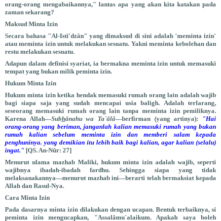
orang-orang mengabaikannya," lantas apa yang akan kita katakan pada
zaman sekarang?
Maksud Minta Izin
Secara bahasa "Al-Isti'dzân" yang dimaksud di sini adalah 'meminta izin'
atau meminta izin untuk melakukan sesuatu. Yakni meminta kebolehan dan
restu melakukan sesuatu.
Adapun dalam definisi syariat, ia bermakna meminta izin untuk memasuki
tempat yang bukan milik peminta izin.
Hukum Minta Izin
Hukum minta izin ketika hendak memasuki rumah orang lain adalah wajib
bagi siapa saja yang sudah mencapai usia baligh. Adalah terlarang,
seseorang memasuki rumah orang lain tanpa meminta izin pemiliknya.
Karena Allah—
Sub
h
ânahu wa Ta`âlâ
—berfirman (yang artinya):
"Hai
orang-orang yang beriman, janganlah kalian memasuki rumah yang bukan
rumah kalian sebelum meminta izin dan memberi salam kepada
penghuninya. yang demikian itu lebih baik bagi kalian, agar kalian (selalu)
ingat."
[QS. An-Nûr: 27]
Menurut ulama mazhab Maliki, hukum minta izin adalah wajib, seperti
wajibnya ibadah-ibadah fardhu. Sehingga siapa yang tidak
melaksanakannya—menurut mazhab ini—berarti telah bermaksiat kepada
Allah dan Rasul-Nya.
Cara Minta Izin
Pada dasarnya minta izin dilakukan dengan ucapan. Bentuk terbaiknya, si
peminta izin mengucapkan, "Assalâmu`alaikum. Apakah saya boleh