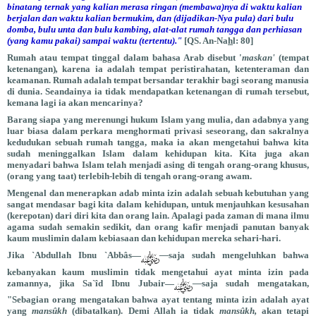
binatang ternak yang kalian merasa ringan (membawa)nya di waktu kalian
berjalan dan waktu kalian bermukim, dan (dijadikan-Nya pula) dari bulu
domba, bulu unta dan bulu kambing, alat-alat rumah tangga dan perhiasan
(yang kamu pakai) sampai waktu (tertentu)."
[QS. An-Na
h
l: 80]
Rumah atau tempat tinggal dalam bahasa Arab disebut '
maskan'
(tempat
ketenangan)
,
karena ia adalah tempat peristirahatan, ketenteraman dan
keamanan. Rumah adalah tempat bersandar terakhir bagi seorang manusia
di dunia. Seandainya ia tidak mendapatkan ketenangan di rumah tersebut,
kemana lagi ia akan mencarinya?
Barang siapa yang merenungi hukum Islam yang mulia, dan adabnya yang
luar biasa dalam perkara menghormati privasi seseorang, dan sakralnya
kedudukan sebuah rumah tangga, maka ia akan mengetahui bahwa kita
sudah meninggalkan Islam dalam kehidupan kita. Kita juga akan
menyadari bahwa Islam telah menjadi asing di tengah orang-orang khusus,
(orang yang taat) terlebih-lebih di tengah orang-orang awam.
Mengenal dan menerapkan adab minta izin adalah sebuah kebutuhan yang
sangat mendasar bagi kita dalam kehidupan, untuk menjauhkan kesusahan
(kerepotan) dari diri kita dan orang lain. Apalagi pada zaman di mana ilmu
agama sudah semakin sedikit, dan orang kafir menjadi panutan banyak
kaum muslimin dalam kebiasaan dan kehidupan mereka sehari-hari.
Jika `Abdullah Ibnu `Abbâs—
—
saja sudah mengeluhkan bahwa
kebanyakan kaum muslimin tidak mengetahui ayat minta izin pada
zamannya, jika Sa`îd Ibnu Jubair—
—
saja sudah mengatakan,
"Sebagian orang mengatakan bahwa ayat tentang minta izin adalah ayat
yang
mansûkh
(dibatalkan). Demi Allah ia tidak
mansûkh,
akan tetapi