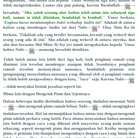
mengatakan, 'Aku minta izin kepada `Umar sebanyak tiga kali, namun ia
tidak mengizinkanku. Lantas aku pun pulang, karena Rasulullah—
—
bersabda:
"Jika salah seorang dari kalian telah minta izin sebanyak tiga
kali, namun ia tidak diizinkan, hendaklah ia kembali."
`
Umar berkata,
'Engkau harus mendatangkan bukti terhadap hadits ini!
' Adakah di antara
kalian yang mendengar hadits ini dari Nabi—
? Ubay Ibnu Ka`ab
berkata, 'Tidaklah ada yang berdiri bersamamu, kecuali yang terkecil dari
orang yang ada di sini.' Aku adalah yang terkecil di antara mereka, dan
aku ikut bersama Abû Mûsa Al-Asy`ari untuk mengabarkan kepada `Umar
bahwa Nabi—
—memang bersabda demikian.
Tidak boleh minta izin lebih dari tiga kali, baik penghuni rumah yang
dimintai izin tersebut mendengar ataupun tidak. Seandainya penghuni
rumah tersebut menanyakan namanya, hendaklah peminta izin
(pengunjung) menyebutkan namanya yang dikenal oleh si penghuni rumah.
Ia tidak boleh menjawabnya dengan kata, "Saya" saja. Karena Nabi—
—tidak menyukai bentuk jawaban seperti ini.
Minta Izin dengan Mengetuk Pintu dan Sejenisnya
Dalam beberapa hadits disebutkan bahwa seorang shahabat menemui Nabi
—
—dan mengetuk pintu rumah beliau. Nabi—
—tidak mengingkari
tindakan tersebut. Hal ini menunjukkan bahwa minta izin dengan mengetuk
pintu adalah perkara yang boleh. Para ulama menyatakan bahwa meminta
izin boleh dengan cara yang dikenal oleh mayoritas orang pada zaman
sekarang, seperti mengetuk pintu dan menggunakan bel. Ketika mengetuk
pintu, si peminta izin dianjurkan mengetuknya dengan cara yang lunak dan