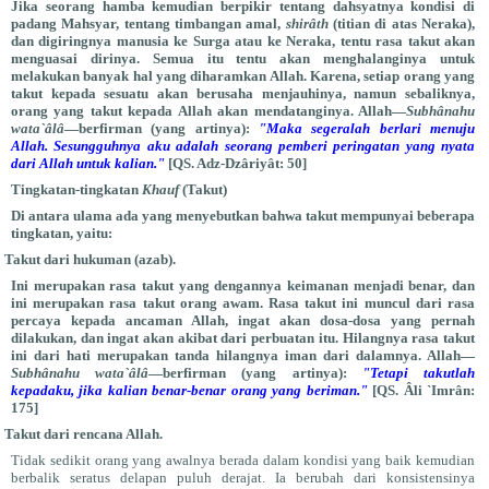
Jika seorang hamba kemudian berpikir tentang dahsyatnya kondisi di
padang Mahsyar, tentang timbangan amal,
shirâth
(titian di atas Neraka),
dan digiringnya manusia ke Surga atau ke Neraka, tentu rasa takut akan
menguasai dirinya. Semua itu tentu akan menghalanginya untuk
melakukan banyak hal yang diharamkan Allah. Karena, setiap orang yang
takut kepada sesuatu akan berusaha menjauhinya, namun sebaliknya,
orang yang takut kepada Allah akan mendatanginya. Allah—
Subhânahu
wata`âlâ
—berfirman (yang artinya):
"Maka segeralah berlari menuju
Allah. Sesungguhnya aku adalah seorang pemberi peringatan yang nyata
dari Allah untuk kalian."
[QS. Adz-Dzâriyât: 50]
Tingkatan-tingkatan
Khauf
(Takut)
Di antara ulama ada yang menyebutkan bahwa takut mempunyai beberapa
tingkatan, yaitu:
Takut dari hukuman (azab).
Ini merupakan rasa takut yang dengannya keimanan menjadi benar, dan
ini merupakan rasa takut orang awam. Rasa takut ini muncul dari rasa
percaya kepada ancaman Allah, ingat akan dosa-dosa yang pernah
dilakukan, dan ingat akan akibat dari perbuatan itu. Hilangnya rasa takut
ini dari hati merupakan tanda hilangnya iman dari dalamnya. Allah—
Subhânahu wata`âlâ
—berfirman (yang artinya):
"Tetapi takutlah
kepadaku, jika kalian benar-benar orang yang beriman."
[QS. Âli `Imrân:
175]
Takut dari rencana Allah.
Tidak sedikit orang yang awalnya berada dalam kondisi yang baik kemudian
berbalik seratus delapan puluh derajat. Ia berubah dari konsistensinya