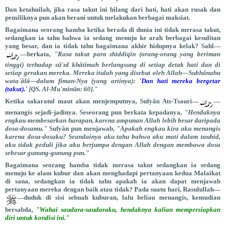
Dan ketahuilah, jika rasa takut ini hilang dari hati, hati akan rusak dan
pemiliknya pun akan berani untuk melakukan berbagai maksiat.
Bagaimana seorang hamba ketika berada di dunia ini tidak merasa takut,
sedangkan ia tahu bahwa ia sedang menuju ke arah berbagai kesulitan
yang besar, dan ia tidak tahu bagaimana akhir hidupnya kelak? Sahl—
—berkata,
"Rasa takut para shiddiqîn (orang-orang yang beriman
tinggi) terhadap sû'ul khâtimah berlangsung di setiap detak hati dan di
setiap gerakan mereka. Mereka itulah yang disebut oleh Allah—Subhânahu
wata`âlâ—dalam fiman-Nya (yang artinya):
'Dan hati mereka bergetar
(takut).'
[QS. Al-Mu'minûn: 60]."
Ketika sakaratul maut akan menjemputnya, Sufyân Ats-Tsauri—
—
menangis sejadi-jadinya. Seseorang pun berkata kepadanya,
"Hendaknya
engkau membesarkan harapan, karena ampunan Allah lebih besar daripada
dosa-dosamu."
Sufyân pun menjawab,
"Apakah engkau kira aku menangis
karena dosa-dosaku? Seandainya aku tahu bahwa aku mati dalam tauhid,
aku tidak peduli jika aku berjumpa dengan Allah dengan membawa dosa
sebesar gunung-gunung pun."
Bagaimana seorang hamba tidak merasa takut sedangkan ia sedang
menuju ke alam kubur dan akan menghadapi pertanyaan kedua Malaikat
di sana, sedangkan ia tidak tahu apakah ia akan dapat menjawab
pertanyaan mereka dengan baik atau tidak? Pada suatu hari, Rasulullah—
—duduk di sisi sebuah kuburan, lalu beliau menangis, kemudian
bersabda,
"Wahai saudara-saudaraku, hendaknya kalian mempersiapkan
diri untuk kondisi ini."