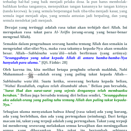
terhadap hal-hal yang baik menjadi pelaku dosa. Ia pun harus membolak-
balikkan kedua tangannya, menepukkan tangan kanannya ke tangan kirinya
(tanda kecewa). Ia yang semula berperangai baik tiba-tiba menjadi kasar, yang
semula ingat menjadi alpa, yang semula antusias jadi berpaling, dan yang
semula mendekat jadi menjauh.
Derajat yang tertinggi adalah rasa takut akan terhijab dari Allah. Ini
merupakan rasa takut para
Al-`Arifîn
(orang-orang yang benar-benar
mengenal Allah).
Semakin dalam pengetahuan seorang hamba tentang Allah dan semakin ia
mengetahui sifat-sifat-Nya, maka rasa takutnya kepada-Nya akan semakin
besar. Allah—
Subhânahu wata`âlâ
—telah berfirman (yang artinya):
"Sesungguhnya yang takut kepada Allah di antara hamba-hamba-Nya
hanyalah para ulama."
[QS. Fâthir: 28]
Oleh karena itu, kita melihat betapa penghulu seluruh makhluk, Nabi
Muhammad—
—adalah orang yang paling takut kepada Allah—
Subhânahu wata`âlâ
. Suatu ketika, seseorang berkata kepada beliau,
"Wahai Rasulullah, engkau telah ditumbuhi uban."
Beliau pun bersabda,
"Surat Hud dan surat-surat yang sejenis dengannya telah membuatku
beruban."
Beliau juga bersabda tentang diri beliau sendiri,
"Sesungguhnya
aku adalah orang yang paling tahu tentang Allah dan paling takut kepada-
Nya."
Sebagian ulama menyatakan bahwa
khauf
(rasa takut) ada yang kurang,
ada yang berlebihan, dan ada yang pertengahan (seimbang). Dari ketiga
macam ini, takut yang terpuji adalah yang pertengahan. Takut yang terpuji
ini mendorong seseorang melakukan semua kewajiban dan meninggalkan
semua yang diharamkan. Jika takut itu bertambah, sehingga