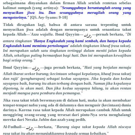
sebagaimana dinyatakan dalam firman Allah setelah rentetan sebelas
kalimat sumpah (yang artinya):
"Sesungguhnya beruntunglah orang yang
menyucikan jiwa itu. Dan sesungguhnya merugilah orang yang
mengotorinya."
[QS. Asy-Syams: 9-10]
Tidak diragukan lagi, bahwa di antara sarana terpenting untuk
menyucikan jiwa adalah dengan menempanya untuk senantiasa takut
kepada Allah—
`Azza wajalla
. Ibnul Qayyim—
—pernah berkata,
"Di
antara tingkatan
'Hanya Engkaulah yang kami sembah, dan hanya kepada
Engkaulah kami meminta pertolongan'
adalah tingkatan khauf (rasa takut).
Ini merupakan salah satu tingkatan tertinggi dalam meniti jalan kepada
Allah, sekaligus paling bermanfaat bagi hati. Dan ini merupakan kewajiban
bagi setiap orang."
Ibnul Qayyim—
—juga pernah berkata,
"Hati yang berjalan menuju
Allah ibarat seekor burung; kecintaan sebagai kepalanya, khauf (rasa takut)
dan rajâ' (pengharapan) sebagai kedua sayapnya. Jika kepala dan kedua
sayapnya baik, burung itu akan terbang dengan baik. Namun jika kepalanya
dipotong, ia akan mati. Dan jika kedua sayapnya hilang, ia akan rentan
menjadi mangsa para pemburu dan pemangsa."
Jika rasa takut telah bersemayam di dalam hati, maka ia akan membakar
tempat-tempat nafsu yang ada di dalamnya dan mengusir (kecintaan) dunia
darinya. Karena rasa takut kepada Allah merupakan cambuk Allah untuk
menggiring orang-orang yang tersesat dari pintu-Nya serta menghalangi
mereka dari Neraka
Jahîm
dan azab yang pedih.
Al-Fudhail—
—berkata,
"Barang siapa takut kepada Allah niscaya
rasa takut itu akan menunjukkannya kepada semua kebaikan."