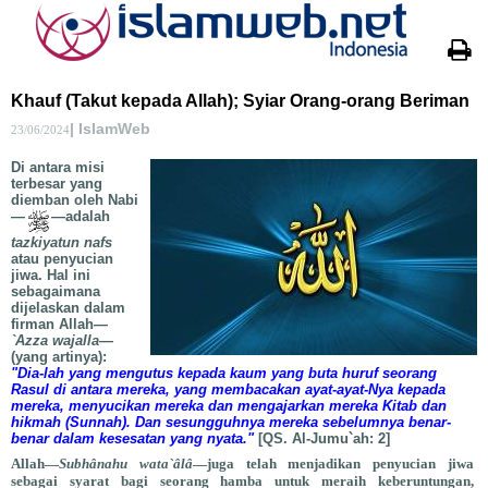
Khauf (Takut kepada Allah); Syiar Orang-orang Beriman
| IslamWeb
23/06/2024
Di antara misi
terbesar yang
diemban oleh Nabi
—
—adalah
tazkiyatun nafs
atau penyucian
jiwa. Hal ini
sebagaimana
dijelaskan dalam
firman Allah—
`Azza wajalla
—
(yang artinya):
"Dia-lah yang mengutus kepada kaum yang buta huruf seorang
Rasul di antara mereka, yang membacakan ayat-ayat-Nya kepada
mereka, menyucikan mereka dan mengajarkan mereka Kitab dan
hikmah (Sunnah). Dan sesungguhnya mereka sebelumnya benar-
benar dalam kesesatan yang nyata."
[QS. Al-Jumu`ah: 2]
Allah—
Subhânahu wata`âlâ
—juga telah menjadikan penyucian jiwa
sebagai syarat bagi seorang hamba untuk meraih keberuntungan,