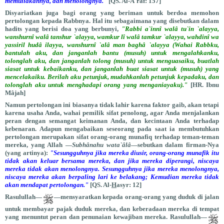
memuliakannya, dan menolongnya."
[QS. Al-A`râf: 157]
Disyariatkan juga bagi orang yang beriman untuk berdoa memohon
pertolongan kepada Rabbnya. Hal itu sebagaimana yang disebutkan dalam
hadits yang berisi doa yang berbunyi,
"Rabbi a`innî walâ tu`in `alayya,
wanshurnî walâ tanshur `alayya, wamkur lî walâ tamkur `alayya, wahdinî wa
yassiril hudâ ilayya, wanshurnî `alâ man baghâ `alayya (Wahai Rabbku,
bantulah aku, dan janganlah bantu (musuh) untuk mengalahkanku,
tolonglah aku, dan janganlah tolong (musuh) untuk menguasaiku, buatlah
siasat untuk kebaikanku, dan janganlah buat siasat untuk (musuh) yang
mencelakaiku. Berilah aku petunjuk, mudahkanlah petunjuk kepadaku, dan
tolonglah aku untuk menghadapi orang yang menganiayaku)."
[HR. Ibnu
Mâjah]
Namun pertolongan ini biasanya tidak lahir karena faktor gaib, akan tetapi
karena usaha Anda, wahai pemilik sifat penolong, agar Anda menjalankan
peran dengan semangat keimanan Anda, dan kecintaan Anda terhadap
kebenaran. Adapun mengabaikan seseorang pada saat ia membutuhkan
pertolongan merupakan sifat orang-orang munafiq terhadap teman-teman
mereka, yang Allah —
Subhânahu wata`âlâ
—sebutkan dalam firman-Nya
(yang artinya):
"Sesungguhnya jika mereka diusir, orang-orang munafik itu
tidak akan keluar bersama mereka, dan jika mereka diperangi, niscaya
mereka tidak akan menolongnya. Sesungguhnya jika mereka menolongnya,
niscaya mereka akan berpaling lari ke belakang; Kemudian mereka tidak
akan mendapat pertolongan."
[QS. Al-
H
asyr: 12]
Rasulullah—
—mensyaratkan kepada orang-orang yang duduk di jalan
untuk membayar pajak duduk mereka, dan keberadaan mereka di tempat
yang menuntut peran dan penunaian kewajiban mereka. Rasulullah—