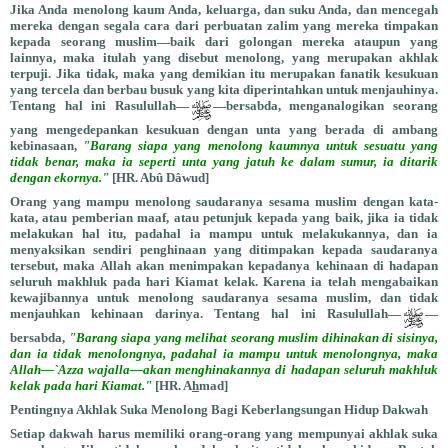
Jika Anda menolong kaum Anda, keluarga, dan suku Anda, dan mencegah
mereka dengan segala cara dari perbuatan zalim yang mereka timpakan
kepada seorang muslim—baik dari golongan mereka ataupun yang
lainnya, maka itulah yang disebut menolong, yang merupakan akhlak
terpuji. Jika tidak, maka yang demikian itu merupakan fanatik kesukuan
yang tercela dan berbau busuk yang kita diperintahkan untuk menjauhinya.
Tentang hal ini Rasulullah—
—bersabda, menganalogikan seorang
yang mengedepankan kesukuan dengan unta yang berada di ambang
kebinasaan,
"Barang siapa yang menolong kaumnya untuk sesuatu yang
tidak benar, maka ia seperti unta yang jatuh ke dalam sumur, ia ditarik
dengan ekornya."
[HR. Abû Dâwud]
Orang yang mampu menolong saudaranya sesama muslim dengan kata-
kata, atau pemberian maaf, atau petunjuk kepada yang baik, jika ia tidak
melakukan hal itu, padahal ia mampu untuk melakukannya, dan ia
menyaksikan sendiri penghinaan yang ditimpakan kepada saudaranya
tersebut, maka Allah akan menimpakan kepadanya kehinaan di hadapan
seluruh makhluk pada hari Kiamat kelak. Karena ia telah mengabaikan
kewajibannya untuk menolong saudaranya sesama muslim, dan tidak
menjauhkan kehinaan darinya. Tentang hal ini Rasulullah—
—
bersabda,
"Barang siapa yang melihat seorang muslim dihinakan di sisinya,
dan ia tidak menolongnya, padahal ia mampu untuk menolongnya, maka
Allah—`Azza wajalla—akan menghinakannya di hadapan seluruh makhluk
kelak pada hari Kiamat."
[HR. A
h
mad]
Pentingnya Akhlak Suka Menolong Bagi Keberlangsungan Hidup Dakwah
Setiap dakwah harus memiliki orang-orang yang mempunyai akhlak suka