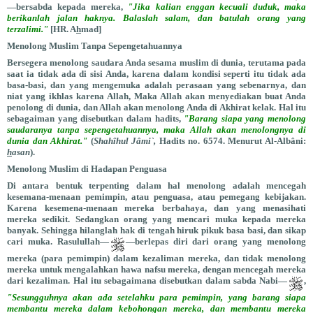
—bersabda kepada mereka,
"Jika kalian enggan kecuali duduk, maka
berikanlah jalan haknya. Balaslah salam, dan batulah orang yang
terzalimi."
[HR. A
h
mad]
Menolong Muslim Tanpa Sepengetahuannya
Bersegera menolong saudara Anda sesama muslim di dunia, terutama pada
saat ia tidak ada di sisi Anda, karena dalam kondisi seperti itu tidak ada
basa-basi, dan yang mengemuka adalah perasaan yang sebenarnya, dan
niat yang ikhlas karena Allah, Maka Allah akan menyediakan buat Anda
penolong di dunia, dan Allah akan menolong Anda di Akhirat kelak. Hal itu
sebagaiman yang disebutkan dalam hadits,
"Barang siapa yang menolong
saudaranya tanpa sepengetahuannya, maka Allah akan menolongnya di
dunia dan Akhirat."
(
Shahîhul Jâmi`,
Hadits no. 6574. Menurut Al-Albâni:
h
asan
).
Menolong Muslim di Hadapan Penguasa
Di antara bentuk terpenting dalam hal menolong adalah mencegah
kesemana-menaan pemimpin, atau penguasa, atau pemegang kebijakan.
Karena kesemena-menaan mereka berbahaya, dan yang menasihati
mereka sedikit. Sedangkan orang yang mencari muka kepada mereka
banyak. Sehingga hilanglah hak di tengah hiruk pikuk basa basi, dan sikap
cari muka. Rasulullah—
—berlepas diri dari orang yang menolong
mereka (para pemimpin) dalam kezaliman mereka, dan tidak menolong
mereka untuk mengalahkan hawa nafsu mereka, dengan mencegah mereka
dari kezaliman. Hal itu sebagaimana disebutkan dalam sabda Nabi—
,
"Sesungguhnya akan ada setelahku para pemimpin, yang barang siapa
membantu mereka dalam kebohongan mereka, dan membantu mereka