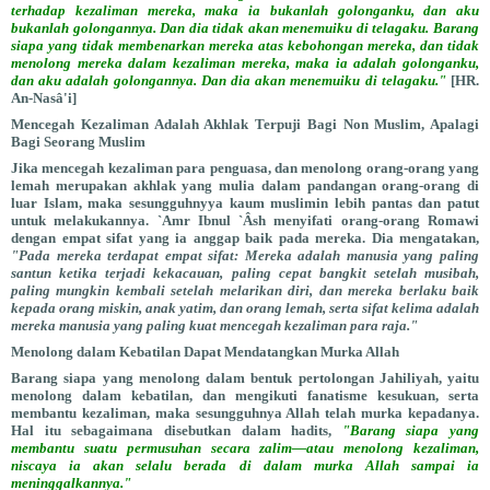
terhadap kezaliman mereka, maka ia bukanlah golonganku, dan aku
bukanlah golongannya. Dan dia tidak akan menemuiku di telagaku. Barang
siapa yang tidak membenarkan mereka atas kebohongan mereka, dan tidak
menolong mereka dalam kezaliman mereka, maka ia adalah golonganku,
dan aku adalah golongannya. Dan dia akan menemuiku di telagaku."
[HR.
An-Nasâ'i]
Mencegah Kezaliman Adalah Akhlak Terpuji Bagi Non Muslim, Apalagi
Bagi Seorang Muslim
Jika mencegah kezaliman para penguasa, dan menolong orang-orang yang
lemah merupakan akhlak yang mulia dalam pandangan orang-orang di
luar Islam, maka sesungguhnyya kaum muslimin lebih pantas dan patut
untuk melakukannya. `Amr Ibnul `Âsh menyifati orang-orang Romawi
dengan empat sifat yang ia anggap baik pada mereka. Dia mengatakan,
"Pada mereka terdapat empat sifat: Mereka adalah manusia yang paling
santun ketika terjadi kekacauan, paling cepat bangkit setelah musibah,
paling mungkin kembali setelah melarikan diri, dan mereka berlaku baik
kepada orang miskin, anak yatim, dan orang lemah, serta sifat kelima adalah
mereka manusia yang paling kuat mencegah kezaliman para raja."
Menolong dalam Kebatilan Dapat Mendatangkan Murka Allah
Barang siapa yang menolong dalam bentuk pertolongan Jahiliyah, yaitu
menolong dalam kebatilan, dan mengikuti fanatisme kesukuan, serta
membantu kezaliman, maka sesungguhnya Allah telah murka kepadanya.
Hal itu sebagaimana disebutkan dalam hadits,
"Barang siapa yang
membantu suatu permusuhan secara zalim—atau menolong kezaliman,
niscaya ia akan selalu berada di dalam murka Allah sampai ia
meninggalkannya."