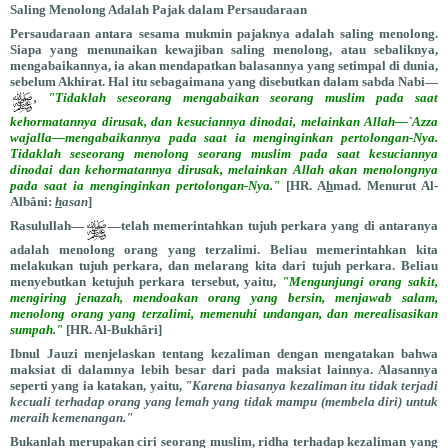
Saling Menolong Adalah Pajak dalam Persaudaraan
Persaudaraan
antara sesama mukmin pajaknya adalah saling menolong.
Siapa yang menunaikan kewajiban saling menolong, atau sebaliknya,
mengabaikannya, ia akan mendapatkan balasannya yang setimpal di dunia,
sebelum Akhirat. Hal itu sebagaimana yang disebutkan dalam sabda Nabi—
,
"Tidaklah seseorang mengabaikan seorang muslim pada saat
kehormatannya dirusak, dan kesuciannya dinodai, melainkan Allah—`Azza
wajalla—mengabaikannya pada saat ia menginginkan pertolongan-Nya.
Tidaklah seseorang menolong seorang muslim pada saat kesuciannya
dinodai dan kehormatannya dirusak, melainkan Allah akan menolongnya
pada saat ia menginginkan pertolongan-Nya."
[HR. A
h
mad. Menurut Al-
Albâni:
h
asan
]
Rasulullah—
—telah memerintahkan tujuh perkara yang di antaranya
adalah menolong orang yang terzalimi. Beliau memerintahkan kita
melakukan tujuh perkara, dan melarang kita dari tujuh perkara. Beliau
menyebutkan ketujuh perkara tersebut, yaitu,
"Mengunjungi orang sakit,
mengiring jenazah, mendoakan orang yang bersin, menjawab salam,
menolong orang yang terzalimi, memenuhi undangan, dan merealisasikan
sumpah."
[HR. Al-Bukhâri]
Ibnul Jauzi menjelaskan tentang kezaliman dengan mengatakan bahwa
maksiat di dalamnya lebih besar dari pada maksiat lainnya. Alasannya
seperti yang ia katakan, yaitu,
"Karena biasanya kezaliman itu tidak terjadi
kecuali terhadap orang yang lemah yang tidak mampu (membela diri) untuk
meraih kemenangan."
Bukanlah merupakan ciri seorang muslim, ridha terhadap kezaliman yang