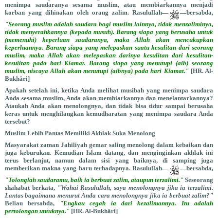
menimpa saudaranya sesama muslim, atau membiarkannya menjadi
korban yang dihinakan oleh orang zalim. Rasulullah—
—bersabda,
"Seorang muslim adalah saudara bagi muslim lainnya, tidak menzaliminya,
tidak menyerahkannya (kepada musuh). Barang siapa yang berusaha untuk
(memenuhi) keperluan saudaranya, maka Allah akan mencukupkan
keperluannya. Barang siapa yang melepaskan suatu kesulitan dari seorang
muslim, maka Allah akan melepaskan darinya kesulitan dari kesulitan-
kesulitan pada hari Kiamat. Barang siapa yang menutupi (aib) seorang
muslim, niscaya Allah akan menutupi (aibnya) pada hari Kiamat."
[HR. Al-
Bukhâri]
Apakah setelah ini, ketika Anda melihat musibah yang menimpa saudara
Anda sesama muslim, Anda akan membiarkannya dan menelantarkannya?
Ataukah Anda akan menolongnya, dan tidak bisa tidur sampai berusaha
keras untuk menghilangkan kemudharatan yang menimpa saudara Anda
tersebut?
Muslim Lebih Pantas Memiliki Akhlak Suka Menolong
Masyarakat zaman Jahiliyah gemar saling menolong dalam kebaikan dan
juga keburukan. Kemudian Islam datang, dan menginginkan akhlak ini
terus berlanjut, namun dalam sisi yang baiknya, di samping juga
memberikan makna yang baru terhadapnya. Rasulullah—
—bersabda,
"Tolonglah saudaramu, baik ia berbuat zalim, ataupun terzalimi."
Seseorang
shahabat berkata,
"Wahai Rasulullah, saya menolongnya jika ia terzalimi.
Lantas bagaimana menurut Anda cara menolongnya jika ia berbuat zalim?"
Beliau bersabda,
"Engkau cegah ia dari kezalimannya. Itu adalah
pertolongan untuknya."
[HR. Al-Bukhâri]