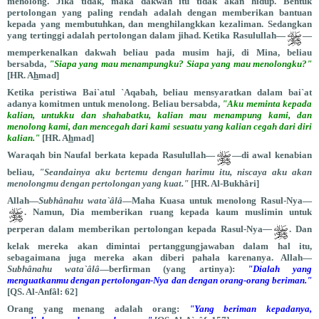
menolong. Jika tidak, maka dakwah itu tidak akan hidup. Bentuk
pertolongan yang paling rendah adalah dengan memberikan bantuan
kepada yang membutuhkan, dan menghilangkkan kezaliman. Sedangkan
yang tertinggi adalah pertolongan dalam jihad. Ketika Rasulullah—
—
memperkenalkan dakwah beliau pada musim haji, di Mina, beliau
bersabda,
"Siapa yang mau menampungku? Siapa yang mau menolongku?"
[HR. A
h
mad]
Ketika peristiwa Bai`atul `Aqabah, beliau mensyaratkan dalam bai`at
adanya komitmen untuk menolong. Beliau bersabda,
"Aku meminta kepada
kalian, untukku dan shahabatku, kalian mau menampung kami, dan
menolong kami, dan mencegah dari kami sesuatu yang kalian cegah dari diri
kalian."
[HR. A
h
mad]
Waraqah bin Naufal berkata kepada Rasulullah—
—di awal kenabian
beliau,
"Seandainya aku bertemu dengan harimu itu, niscaya aku akan
menolongmu dengan pertolongan yang kuat."
[HR. Al-Bukhâri]
Allah—
Subhânahu wata`âlâ
—Maha Kuasa untuk menolong Rasul-Nya—
. Namun, Dia memberikan ruang kepada kaum muslimin untuk
perperan dalam memberikan pertolongan kepada Rasul-Nya
—
. Dan
kelak mereka akan dimintai pertanggungjawaban dalam hal itu,
sebagaimana juga mereka akan diberi pahala karenanya. Allah—
Subhânahu wata`âlâ
—berfirman (yang artinya):
"Dialah yang
menguatkanmu dengan pertolongan-Nya dan dengan orang-orang beriman."
[QS. Al-Anfâl: 62]
Orang yang menang adalah orang:
"Yang beriman kepadanya,