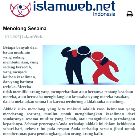
Menolong Sesama
| IslamWeb
16/12/2025
Betapa banyak dari
kaum muslimin
yang sedang
membutuhkan, yang
sedang bersedih,
yang menjadi
korban kezaliman,
dan yang hatinya
terluka. Mereka
tidak memiliki orang yang memperhatikan atau bertanya tentang keadaan
mereka, atau berusaha menghilangkan kesusahan yang mereka rasakan,
dan ia melakukan semua itu karena terdorong akhlak suka menolong.
Akhlak suka menolong yang kita maksud adalah rasa keimanan yang
mendorong seorang muslim untuk menghilangkan kezaliman dari
saudaranya sesama muslim yang lemah, atau mengulurkan pertolongan
kepadanya. Sebesar penerapan Anda terhadap akhlak ini dalam kehidupan
sehari-hari, sebesar itu pula respon Anda terhadap seruan jihad untuk
memberantas para pembangkang, dan orang-orang kafir.