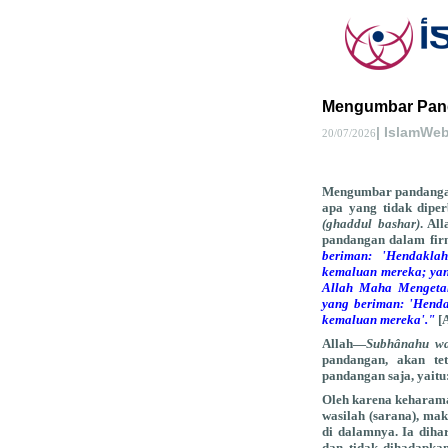
Mengumbar Pan
| IslamWe
20/07/2026
Mengumbar pandangan 
apa yang tidak dipe
(ghaddul bashar)
. Al
pandangan dalam fir
beriman: 'Hendakl
kemaluan mereka; yan
Allah Maha Mengetah
yang beriman: 'Hend
kemaluan mereka'."
[
Allah—
Subhânahu wa
pandangan, akan te
pandangan saja, yaitu
Oleh karena keharam
wasilah (sarana), ma
di dalamnya. Ia dih
dan tidak dihadapkan