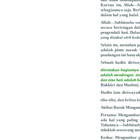
Karena itu, Allah—
S
sebagiannya saja. Be
dalam hal yang halal.
Allah—
Subhânahu wa
secara beriringan da
pengendali hati. Dal
yang disukai oleh kedu
Selain itu, menahan 
adalah pintu masuk 
pandangan ini banyak 
Sebuah hadits diriw
ditentukan bagiannya 
adalah mendengar, zi
dan zina hati adalah 
Bukhâri dan Muslim]
Hadits lain diriwayat
tiba-tiba, dan beliau 
Akibat Buruk Mengu
Pertama:
Mengumbar p
ada hal yang paling
Tuhannya—
Subhânah
tidaklah seseorang m
Kedua:
Mengumbar pa