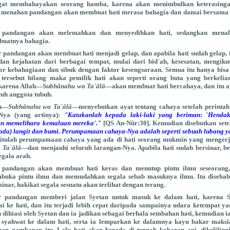
angat membahayakan seorang hamba, karena akan menimbulkan keterasing
 menahan pandangan akan membuat hati merasa bahagia dan damai bersama
andangan akan melemahkan dan menyedihkan hati, sedangkan mena
uatnya bahagia.
andangan akan membuat hati menjadi gelap, dan apabila hati sudah gelap, i
n kejahatan dari berbagai tempat, mulai dari bid`ah, kesesatan, mengiku
or kebahagiaan dan sibuk dengan faktor kesengsaraan. Semua itu hanya bisa
 tersebut hilang maka pemilik hati akan seperti orang buta yang berkeli
karena Allah—
Subhânahu wa Ta`âlâ
—akan membuat hati bercahaya, dan itu a
ruh anggota tubuh.
ah—
Subhânahu wa Ta`âlâ
—menyebutkan ayat tentang cahaya setelah perinta
Nya (yang artinya):
"Katakanlah kepada laki-laki yang beriman: 'Hend
n memelihara kemaluan mereka'."
[QS An-Nûr:30]. Kemudian disebutkan sete
ada) langit dan bumi. Perumpamaan cahaya-Nya adalah seperti sebuah lubang y
, itulah perumpamaan cahaya yang ada di hati seorang mukmin yang mengerj
 Ta`âlâ
—dan menjauhi seluruh larangan-Nya. Apabila hati sudah bersinar, b
egala arah.
andangan akan membuat hati keras dan menutup pintu ilmu seseorang
uka pintu ilmu dan memudahkan segala sebab masuknya ilmu. Itu disebabk
sinar, hakikat segala sesuatu akan terlihat dengan terang.
pandangan memberi jalan Syetan untuk masuk ke dalam hati, karena S
i ke hati, dan itu terjadi lebih cepat daripada sampainya udara ketempat 
dihiasi oleh Syetan dan ia jadikan sebagai berhala sembahan hati, kemudian 
syahwat ke dalam hati, serta ia lemparkan ke dalamnya kayu bakar maksia
gan gambaran itu. Lalu hati akan berada di tengah kobaran api, dikelilingi