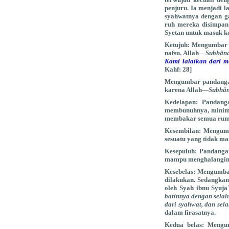
penjuru. Ia menjadi 
syahwatnya dengan g
ruh mereka disimpan
Syetan untuk masuk ke
Ketujuh:
Mengumbar p
nafsu. Allah—
Subhâna
Kami lalaikan dari m
Kahf: 28]
Mengumbar pandangan
karena Allah—
Subhân
Kedelapan:
Pandangan
membunuhnya, minimal
membakar semua rump
Kesembilan:
Mengumba
sesuatu yang tidak ma
Kesepuluh:
Pandangan 
mampu menghalanginy
Kesebelas:
Mengumbar 
dilakukan. Sedangka
oleh Syah ibnu Syuja
batinnya dengan sela
dari syahwat, dan sel
dalam firasatnya.
Kedua belas:
Mengumb