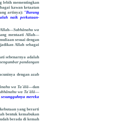
ng lebih mementingkan
bagai kawan ketaatan
ang artinya):
"Barang
alah naik perkataan-
 Allah—
Subhânahu wa
yang mentaati Allah—
muliaan sesuai dengan
jadikan Allah sebagai
ati sebenarnya adalah
mengumbar pandangan
racuninya dengan azab
ânahu wa Ta`âlâ
—dan
ubhânahu wa Ta`âlâ
—
sesungguhnya mereka
kebutaan yang berarti
lah bentuk kemabukan
 sudah berada di kemah