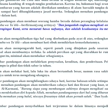
laksana kambing di tengah tungku pembakaran. Karena itu, hukuman bagi or
ambaran yang haram adalah disediakan untuknya di alam barzakh tungku dar
 sampai hari dibangkitkannya jasad mereka. Sedangkan menahan pandanga
 dalam hati.
andangan akan membuat seorang hamba berada dalam perangkap kelalaian
hu wa Ta`âlâ
—berfirman(yang artinya):
"Dan janganlah engkau mengikuti ora
engingat Kami, serta menuruti hawa nafsunya, dan adalah keadaannya itu me
 akan mengakibatkan tiga hal yang disebutkan pada ayat di atas, sedangk
ahu wa Ta`âlâ
—akan membuat hati sibuk memikirkan kemaslahatannya.
 akan mempengaruhi hati, seperti panah yang ditujukan pada sasarann
 akan membuatnya terluka. Ia adalah percikan api yang diarahkan ke rump
ut itu, minimal akan membakar sebagiannya.
r pandangan akan melahirkan penyesalan, kesulitan, dan penderitaan. Pe
mpu ia pikul dan tidak sabar ia tahan.
akan melukai hati, lalu luka itu akan bertambah besar, namun rasa sakit 
a untuk terus mengulang-ulangnya.
pandangan akan menghilangkan cahaya hati, karena balasan selalu setimpa
n menahan pandangan akan memberikan cahaya hati dan firasat yang kuat, s
` Al-Karmani,
"Barang siapa yang membangun zahirnya dengan mengikuti s
lu mendekatkan diri kepada Allah, menahan pandangannya dari hal yang dihara
alu memakan yang halal, niscaya firasatnya tidak akan pernah salah."
Dan Syah i
ar pandangan menyebabkan hati terjerumus ke dalam hinanya menjadi