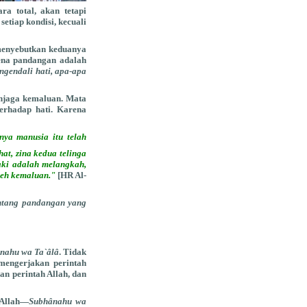
a total, akan tetapi
tiap kondisi, kecuali
menyebutkan keduanya
rena pandangan adalah
gendali hati, apa-apa
enjaga kemaluan. Mata
erhadap hati. Karena
nya manusia itu telah
at, zina kedua telinga
aki adalah melangkah,
oleh kemaluan."
[HR Al-
entang pandangan yang
nahu wa Ta`âlâ
. Tidak
mengerjakan perintah
n perintah Allah, dan
 Allah—
Subhânahu wa