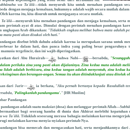
ubhânahu wa Ta`âlâ
—tidak menyuruh kita untuk menahan pandangan secar
rbeda dengan menjaga kemaluan, hukumnya adalah wajib secara mutlak dalam se
 Oleh karena itu, kita disuruh untuk menjaganya secara mutlak.
 Ta`âlâ
—menyuruh kita menahan pandangan dan menjaga kemaluan, serta 
lam perintah ayat di atas. Dimulai dengan perintah menahan pandangan ka
am ungkapan Arab dikatakan:
"Tidakkah engkau melihat bahwa mata adalah pen
a mata pasti akan disukai oleh hati."
pandangan disebut lebih dahulu adalah karena ia merupakan sarana untuk m
terbesar ke dalam hati, dan panca indra yang paling besar pengaruhnya t
manusia tergelincir, dan ini wajib diperingatkan.
ayatkan dari Abu Hurairah
—
bahwa
Nabi—
—bersabda,
"Sesungguh
dalam perilaku zina yang pasti akan dijalaninya. Zina kedua mata adalah melih
na lidah adalah berbicara, zina kedua tangan adalah menyentuh, zina kedua k
berkeinginan dan berangan-angan. Semua itu akan ditindaklanjuti atau ditolak 
kan dari Jarir
—
ia
berkata,
"Aku pernah bertanya kepada Rasulullah t
bersabda,
'Palingkanlah pandangamu'.
"
[HR Muslim]
mbar Pandangan
andangan adalah suatu maksiat (dosa) dan melanggar perintah Allah—
Subhâ
 bermanfaat bagi seorang hamba di dunia dan Akhirat melebihi kepatuhan 
u wa Ta`âlâ
. Tidaklah seseorang merasa bahagia melainkan karena mengerjaka
erugi melainkan karena menyia-nyiakan perintah-Nya.
ndangan bisa memecah dan mengacaukan hati, serta menjauhkannya dari