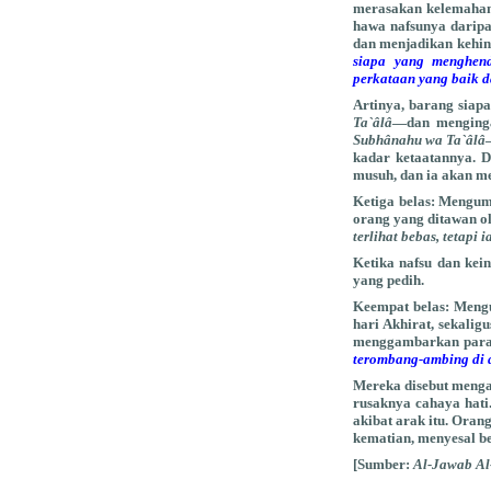
merasakan kelemahan 
hawa nafsunya darip
dan menjadikan kehin
siapa yang menghend
perkataan yang baik d
Artinya, barang siap
Ta`âlâ
—dan menginga
Subhânahu wa Ta`âlâ
kadar ketaatannya. 
musuh, dan ia akan m
Ketiga belas:
Mengumba
orang yang ditawan o
terlihat bebas, tetapi
Ketika nafsu dan kei
yang pedih.
Keempat belas:
Mengu
hari Akhirat, sekali
menggambarkan para 
terombang-ambing di 
Mereka disebut menga
rusaknya cahaya hat
akibat arak itu. Oran
kematian, menyesal b
[Sumber:
Al-Jawab Al