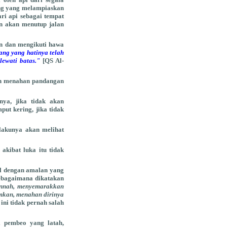
ang yang melampiaskan
i api sebagai tempat
n akan menutup jalan
 dan mengikuti hawa
ng yang hatinya telah
lewati batas."
[QS Al-
an menahan pandangan
ya, jika tidak akan
ut kering, jika tidak
lakunya akan melihat
akibat luka itu tidak
l dengan amalan yang
ebagaimana dikatakan
unnah, menyemarakkan
mkan, menahan dirinya
ni tidak pernah salah
 pembeo yang latah,