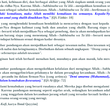
hati, kehinaan diri, dan berbagai akibat yang Allah siapkan untuk orang ya
ada ridha-Nya. Karena Allah—
Subhânahu wa Ta`âlâ
—menjadikan kemulian se
aan sebagai sahabat kemaksiatan. Allah—
Subhânahu wa Ta`âlâ
—berfirman (y
aki kemuliaan, maka Allah memiliki kemuliaan itu semuanya. Kepada-Ny
an amal yang shalih dinaikkan-Nya."
[QS. Fâthir: 10]
a yang menghendaki kemuliaan hendaklah ia mencarinya dengan taat kepada
t-Nya dengan kalimat yang baik dan amalan yang shalih. Barang siapa 
—berarti telah menjadikan-Nya sebagai penolong, dan ia akan mendapatkan ke
Dan barang siapa yang menentang Allah—
Subhânahu wa Ta`âlâ
—berarti men
endapat kehinaan sesuai dengan kadar dosanya.
r pandangan akan menjadikan hati sebagai tawanan nafsu. Dan tawanan sej
leh nafsu dan keinginannya. Disebutkan dalam sebuah ungkapan:
"Orang yang 
 ia sebenarnya adalah tawanan".
nginan hati telah berhasil menahan hati, musuhnya pun akan masuk, lalu me
mbar pandangan akan mengokohkan kelalaian dari mengingat Allah—
Subh
gus akan menggelincirkan pelakunya ke dalam perangkap kecanduan. Allah—
S
pecandu itu dalam firman-Nya (yang artinya):
"Demi umurmu (Muhammad), 
dalam kemabukan (kesesatan)."
[QS Al-
H
ijr: 72]
lami kemabukan yang berarti rusaknya akal. Mereka juga disebut mengalami 
i. Karena pandangan memang seperti segelas arak, sedangkan kecanduan ada
g yang tenggelam dalam kecanduan jarang sekali yang tersadar kecuali ketika
ersama orang-orang yang merugi.
-Kafi
, karya Ibnul Qayyim]