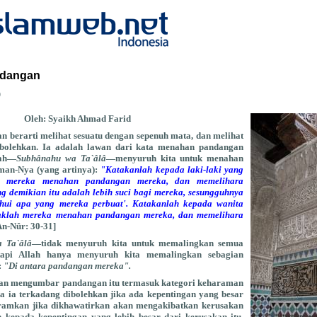
dangan
b
Oleh: Syaikh Ahmad Farid
berarti melihat sesuatu dengan sepenuh mata, dan melihat
rbolehkan. Ia adalah lawan dari kata menahan pandangan
lah—
Subhânahu wa Ta`âlâ
—menyuruh kita untuk menahan
man-Nya (yang artinya):
"Katakanlah kepada laki-laki yang
ah mereka menahan pandangan mereka, dan memelihara
g demikian itu adalah lebih suci bagi mereka, sesungguhnya
ui apa yang mereka perbuat'. Katakanlah kepada wanita
aklah mereka menahan pandangan mereka, dan memelihara
An-Nûr: 30-31]
 Ta`âlâ
—tidak menyuruh kita untuk memalingkan semua
tapi Allah hanya menyuruh kita memalingkan sebagian
:
"Di antara pandangan mereka".
an mengumbar pandangan itu termasuk kategori keharaman
ka ia terkadang dibolehkan jika ada kepentingan yang besar
aramkan jika dikhawatirkan akan mengakibatkan kerusakan
 kepada kepentingan yang lebih besar dari kerusakan itu.