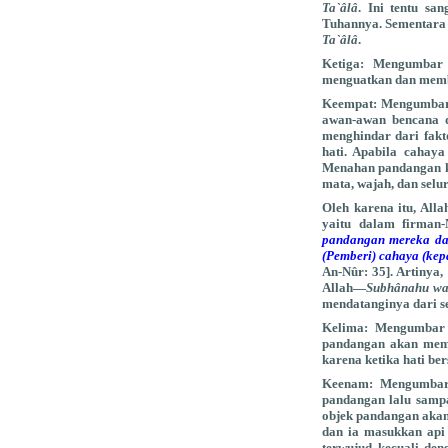
Ta`âlâ
. Ini tentu s
Tuhannya. Sementara
Ta`âlâ
.
Ketiga:
Mengumbar p
menguatkan dan memb
Keempat:
Mengumbar p
awan-awan bencana da
menghindar dari fakt
hati. Apabila cahaya
Menahan pandangan 
mata, wajah, dan selu
Oleh karena itu, All
yaitu dalam firman-
pandangan mereka da
(Pemberi) cahaya (kep
An-Nûr: 35]. Artinya
Allah—
Subhânahu wa
mendatanginya dari s
Kelima:
Mengumbar p
pandangan akan memb
karena ketika hati ber
Keenam:
Mengumbar 
pandangan lalu sampa
objek pandangan akan 
dan ia masukkan api 
terwujud kecuali den