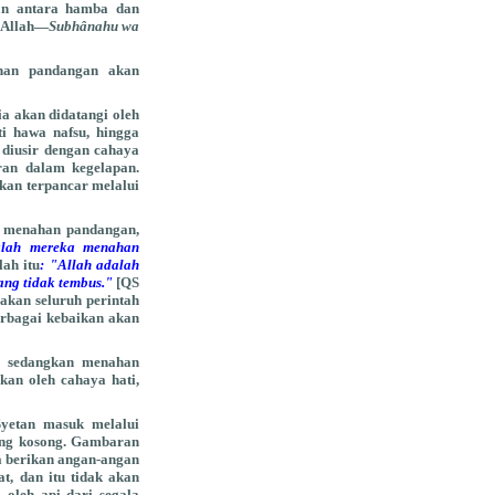
an antara hamba dan
 Allah—
Subhânahu wa
han pandangan akan
a akan didatangi oleh
ti hawa nafsu, hingga
 diusir dengan cahaya
aran dalam kegelapan.
kan terpancar melalui
h menahan pandangan,
aklah mereka menahan
lah itu
: "Allah adalah
ang tidak tembus."
[QS
akan seluruh perintah
erbagai kebaikan akan
, sedangkan menahan
an oleh cahaya hati,
yetan masuk melalui
yang kosong. Gambaran
ia berikan angan-angan
t, dan itu tidak akan
 oleh api dari segala