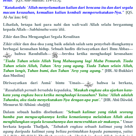
besar."
[QS. Ash-Shâffât: 114-115];
"Katakanlah: 'Allah menyelamatkan kalian dari bencana itu dan dari segala
macam kesusahan, kemudian kalian kembali mempersekutukan-Nya."
[QS.
Al-An`âm: 64]
Lihatlah, betapa hati para nabi dan wali-wali Allah selalu bergantung
kepada Allah—
Subhânahu wata`âlâ
.
Zikir dan Doa Mengangkat Segala Kesulitan
Zikir-zikir dan doa-doa yang baik adalah salah satu penyebab diangkatnya
berbagai kesusahan hidup. Sebuah hadits diriwayatkan dari Ibnu Abbas—
, bahwa Rasulullah—
—berdoa ketika menghadapi kesusahan:
"Tiada Tuhan selain Allah Yang Mahaagung lagi Maha Pemurah. Tiada
Tuhan selain Allah, Tuhan `Arsy yang agung. Tiada Tuhan selain Allah,
Tuhan langit, Tuhan bumi, dan Tuhan `Arsy yang agung."
[HR. Al-Bukhâri
dan Muslim]
Diriwayatkan dari Asmâ' bintu `Umais—
, bahwa ia berkata,
"Rasulullah pernah bersabda kepadaku,
'Maukah engkau aku ajarkan kata-
kata yang engkau baca ketika menghadapi kesusahan? Yaitu: 'Allah adalah
Tuhanku, aku tiada menyekutukan-Nya dengan apa pun'.
"
[HR. Abû Dâwûd.
Menurut Al-Albâni:
sha
h
î
h
]
Dalam sebuah hadits disebutkan:
"Sebuah kalimat yang tidak seorang
hamba pun mengucapkannya ketika kematiannya melainkan Allah akan
menghilangkan segala kesusahannya dan mencerahkan air mukanya."
Umar
berkata kepada Thal
h
ah,
"Tahukah engkau sebuah kalimat yang lebih
agung daripada kalimat yang beliau perintahkan kepada pamannya, yaitu: