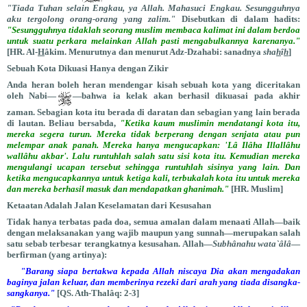
"Tiada Tuhan selain Engkau, ya Allah. Mahasuci Engkau. Sesungguhnya
aku tergolong orang-orang yang zalim."
Disebutkan di dalam hadits:
"Sesungguhnya tidaklah seorang muslim membaca kalimat ini dalam berdoa
untuk suatu perkara melainkan Allah pasti mengabulkannya karenanya."
[HR. Al-
H
âkim. Menurutnya dan menurut Adz-Dzahabi: sanadnya
sha
h
î
h
]
Sebuah Kota Dikuasi Hanya dengan Zikir
Anda heran boleh heran mendengar kisah sebuah kota yang diceritakan
oleh Nabi—
—bahwa ia kelak akan berhasil dikuasai pada akhir
zaman. Sebagian kota itu berada di daratan dan sebagian yang lain berada
di lautan. Beliau bersabda,
"Ketika kaum muslimin mendatangi kota itu,
mereka segera turun. Mereka tidak berperang dengan senjata atau pun
melempar anak panah. Mereka hanya mengucapkan: 'Lâ Ilâha Illallâhu
wallâhu akbar'. Lalu runtuhlah salah satu sisi kota itu. Kemudian mereka
mengulangi ucapan tersebut sehingga runtuhlah sisinya yang lain. Dan
ketika mengucapkannya untuk ketiga kali, terbukalah kota itu untuk mereka
dan mereka berhasil masuk dan mendapatkan ghanimah."
[HR. Muslim]
Ketaatan Adalah Jalan Keselamatan dari Kesusahan
Tidak hanya terbatas pada doa, semua amalan dalam menaati Allah—baik
dengan melaksanakan yang wajib maupun yang sunnah—merupakan salah
satu sebab terbesar terangkatnya kesusahan. Allah—
Subhânahu wata`âlâ
—
berfirman (yang artinya):
"Barang siapa bertakwa kepada Allah niscaya Dia akan mengadakan
baginya jalan keluar, dan memberinya rezeki dari arah yang tiada disangka-
sangkanya."
[QS. Ath-Thalâq: 2-3]