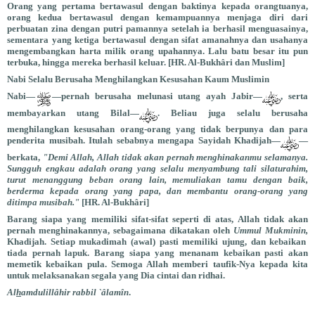
Orang yang pertama bertawasul dengan baktinya kepada orangtuanya,
orang kedua bertawasul dengan kemampuannya menjaga diri dari
perbuatan zina dengan putri pamannya setelah ia berhasil menguasainya,
sementara yang ketiga bertawasul dengan sifat amanahnya dan usahanya
mengembangkan harta milik orang upahannya. Lalu batu besar itu pun
terbuka, hingga mereka berhasil keluar. [HR. Al-Bukhâri dan Muslim]
Nabi Selalu Berusaha Menghilangkan Kesusahan Kaum Muslimin
Nabi—
—pernah berusaha melunasi utang ayah Jabir—
, serta
membayarkan utang Bilal—
. Beliau juga selalu berusaha
menghilangkan kesusahan orang-orang yang tidak berpunya dan para
penderita musibah. Itulah sebabnya mengapa Sayidah Khadijah—
—
berkata,
"Demi Allah, Allah tidak akan pernah menghinakanmu selamanya.
Sungguh engkau adalah orang yang selalu menyambung tali silaturahim,
turut menanggung beban orang lain, memuliakan tamu dengan baik,
berderma kepada orang yang papa, dan membantu orang-orang yang
ditimpa musibah."
[HR. Al-Bukhâri]
Barang siapa yang memiliki sifat-sifat seperti di atas, Allah tidak akan
pernah menghinakannya, sebagaimana dikatakan oleh
Ummul Mukminin,
Khadijah. Setiap mukadimah (awal) pasti memiliki ujung, dan kebaikan
tiada pernah lapuk. Barang siapa yang menanam kebaikan pasti akan
memetik kebaikan pula. Semoga Allah memberi taufik-Nya kepada kita
untuk melaksanakan segala yang Dia cintai dan ridhai.
Al
h
amdulillâhir rabbil `âlamîn
.