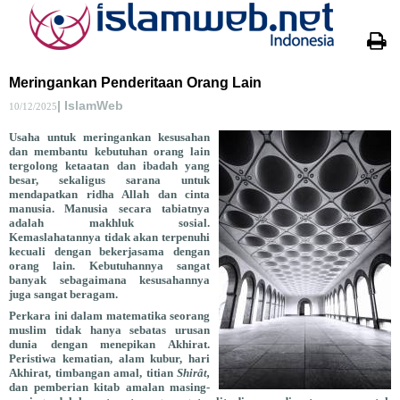
Meringankan Penderitaan Orang Lain
| IslamWeb
10/12/2025
Usaha untuk meringankan kesusahan
dan membantu kebutuhan orang lain
tergolong ketaatan dan ibadah yang
besar, sekaligus sarana untuk
mendapatkan ridha Allah dan cinta
manusia. Manusia secara tabiatnya
adalah makhluk sosial.
Kemaslahatannya tidak akan terpenuhi
kecuali dengan bekerjasama dengan
orang lain. Kebutuhannya sangat
banyak sebagaimana kesusahannya
juga sangat beragam.
Perkara ini dalam matematika seorang
muslim tidak hanya sebatas urusan
dunia dengan menepikan Akhirat.
Peristiwa kematian, alam kubur, hari
Akhirat, timbangan amal, titian
Shirât,
dan pemberian kitab amalan masing-