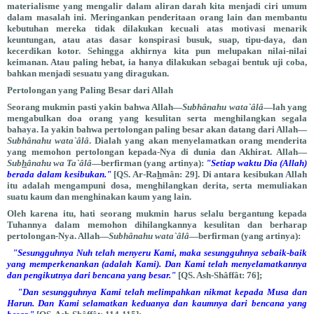
materialisme yang mengalir dalam aliran darah kita menjadi ciri umum
dalam masalah ini. Meringankan penderitaan orang lain dan membantu
kebutuhan mereka tidak dilakukan kecuali atas motivasi menarik
keuntungan, atau atas dasar konspirasi busuk, suap, tipu-daya, dan
kecerdikan kotor. Sehingga akhirnya kita pun melupakan nilai-nilai
keimanan. Atau paling hebat, ia hanya dilakukan sebagai bentuk uji coba,
bahkan menjadi sesuatu yang diragukan.
Pertolongan yang Paling Besar dari Allah
Seorang mukmin pasti yakin bahwa Allah—
Subhânahu wata`âlâ
—lah yang
mengabulkan doa orang yang kesulitan serta menghilangkan segala
bahaya. Ia yakin bahwa pertolongan paling besar akan datang dari Allah—
Subhânahu wata`âlâ
. Dialah yang akan menyelamatkan orang menderita
yang memohon pertolongan kepada-Nya di dunia dan Akhirat. Allah—
Sub
h
ânahu wa Ta`âlâ
—berfirman (yang artinya):
"Setiap waktu Dia (Allah)
berada dalam kesibukan."
[QS. Ar-Ra
h
mân: 29]. Di antara kesibukan Allah
itu adalah mengampuni dosa, menghilangkan derita, serta memuliakan
suatu kaum dan menghinakan kaum yang lain.
Oleh karena itu, hati seorang mukmin harus selalu bergantung kepada
Tuhannya dalam memohon dihilangkannya kesulitan dan berharap
pertolongan-Nya. Allah—
Subhânahu wata`âlâ
—berfirman (yang artinya):
"Sesungguhnya Nuh telah menyeru Kami, maka sesungguhnya sebaik-baik
yang memperkenankan (adalah Kami). Dan Kami telah menyelamatkannya
dan pengikutnya dari bencana yang besar."
[QS. Ash-Shâffât: 76];
"Dan sesungguhnya Kami telah melimpahkan nikmat kepada Musa dan
Harun. Dan Kami selamatkan keduanya dan kaumnya dari bencana yang