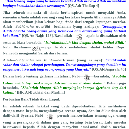
"Dan barang siapa yang bertakwa kepada Allah niscaya Allah menjadikan
baginya kemudahan dalam urusannya."
[QS. Ath-Thalâq: 4]
Jika seluruh manusia di dunia berkonspirasi untuk menyakiti Anda,
sementara Anda adalah seorang yang bertakwa kepada Allah, niscaya Allah
akan memberikan jalan keluar bagi Anda dari tengah kepungan mereka.
Allah—
Subhânahu wata`âlâ
—berfirman (yang artinya):
"Sesungguhnya
Allah beserta orang-orang yang bertakwa dan orang-orang yang berbuat
kebaikan."
[QS. An-Na
h
l: 128]. Rasulullah—
—apabila disusahkan oleh
sesuatu, biasa bersabda,
"Istirahatkanlah kita dengan shalat, wahai Bilâl."
Nabi Ibrahim—
`
—juga berdiri melakukan shalat ketika Raja
Namrûdz mengambil Sarah dari beliau.
Allah—
Sub
h
ânahu wa Ta`âlâ
—berfirman (yang artinya):
"Jadikanlah
sabar dan shalat sebagai penolongmu. Dan sesungguhnya yang demikian itu
sangat berat, kecuali bagi orang-orang yang khusyuk."
[QS. Al-Baqarah: 45]
Dalam hadits tentang gerhana matahari, Nabi—
—bersabda,
"Apabila
kalian melihatnya maka segeralah kalian mendirikan shalat."
Beliau juga
bersabda,
"Shalatlah hingga Allah menyingkapkannya (gerhana itu) dari
kalian."
[HR. Al-Bukhâri dan Muslim]
Perbuatan Baik Tidak Akan Lapuk
Ini adalah sebuah hakikat yang tiada diperdebatkan. Kita melihatnya
dengan mata kepala, mengalaminya secara nyata, dan itu dikuatkan oleh
dalil-dalil Syariat. Nabi—
—pernah menceritakan tentang tiga orang
yang terperangkap di dalam gua yang tertutup batu besar. Lalu mereka
bertawasul kepada Allah dengan menyebut amal-amal shalih mereka.