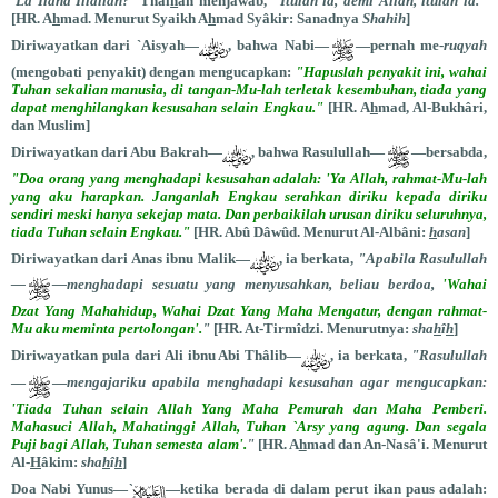
'Lâ Ilâha Illallâh?'
Thal
h
ah menjawab,
"Itulah ia, demi Allah, itulah ia."
[HR. A
h
mad. Menurut Syaikh A
h
mad Syâkir: Sanadnya
Shahih
]
Diriwayatkan dari `Aisyah—
, bahwa Nabi—
—pernah me-
ruqyah
(mengobati penyakit) dengan mengucapkan:
"Hapuslah penyakit ini, wahai
Tuhan sekalian manusia, di tangan-Mu-lah terletak kesembuhan, tiada yang
dapat menghilangkan kesusahan selain Engkau."
[HR. A
h
mad, Al-Bukhâri,
dan Muslim]
Diriwayatkan dari Abu Bakrah—
, bahwa Rasulullah—
—bersabda,
"Doa orang yang menghadapi kesusahan adalah: 'Ya Allah, rahmat-Mu-lah
yang aku harapkan. Janganlah Engkau serahkan diriku kepada diriku
sendiri meski hanya sekejap mata. Dan perbaikilah urusan diriku seluruhnya,
tiada Tuhan selain Engkau."
[HR. Abû Dâwûd. Menurut Al-Albâni:
h
asan
]
Diriwayatkan dari Anas ibnu Malik—
, ia berkata,
"Apabila Rasulullah
—
—menghadapi sesuatu yang menyusahkan, beliau berdoa,
'Wahai
Dzat Yang Mahahidup, Wahai Dzat Yang Maha Mengatur, dengan rahmat-
Mu aku meminta pertolongan'.
"
[HR. At-Tirmîdzi. Menurutnya:
sha
h
î
h
]
Diriwayatkan pula dari Ali ibnu Abi Thâlib—
, ia berkata,
"Rasulullah
—
—
mengajariku apabila menghadapi kesusahan agar mengucapkan:
'Tiada Tuhan selain Allah Yang Maha Pemurah dan Maha Pemberi.
Mahasuci Allah, Mahatinggi Allah, Tuhan `Arsy yang agung. Dan segala
Puji bagi Allah, Tuhan semesta alam'.
"
[HR. A
h
mad dan An-Nasâ'i. Menurut
Al-
H
âkim:
sha
h
î
h
]
Doa Nabi Yunus—
`
—ketika berada di dalam perut ikan paus adalah: