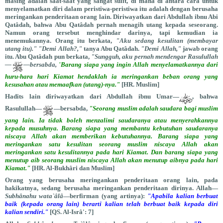
masing adalah saat-saat yang sangat sulit, di mana di antara cara untuk
menyelamatkan diri dalam peristiwa-peristiwa itu adalah dengan berusaha
meringankan penderitaan orang lain. Diriwayatkan dari Abdullah ibnu Abi
Qatâdah, bahwa Abu Qatâdah pernah menagih utang kepada seseorang.
Namun orang tersebut menghindar darinya, tapi kemudian ia
menemukannya. Orang itu berkata,
"Aku sedang kesulitan (membayar
utang itu)."
"Demi Allah?,"
tanya Abu Qatâdah.
"Demi Allah,"
jawab orang
itu. Abu Qatâdah pun berkata,
"Sungguh, aku pernah mendengar Rasulullah
—
—bersabda,
'Barang siapa yang ingin Allah menyelamatkannya dari
huru-hara hari Kiamat hendaklah ia meringankan beban orang yang
kesusahan atau memaafkan (utang)-nya."
[HR. Muslim]
Hadits lain diriwayatkan dari Abdullah ibnu Umar—
, bahwa
Rasulullah—
—bersabda,
"Seorang muslim adalah saudara bagi muslim
yang lain. Ia tidak boleh menzalimi saudaranya atau menyerahkannya
kepada musuhnya. Barang siapa yang membantu kebutuhan saudaranya
niscaya Allah akan memberikan kebutuhannya. Barang siapa yang
meringankan satu kesulitan seorang muslim niscaya Allah akan
meringankan satu kesulitannya pada hari Kiamat. Dan barang siapa yang
menutup aib seorang muslim niscaya Allah akan menutup aibnya pada hari
Kiamat."
[HR. Al-Bukhâri dan Muslim]
Orang yang berusaha meringankan penderitaan orang lain, pada
hakikatnya, sedang berusaha meringankan penderitaan dirinya. Allah—
Subhânahu wata`âlâ
—berfirman (yang artinya):
"Apabila kalian berbuat
baik (kepada orang lain) berarti kalian telah berbuat baik kepada diri
kalian sendiri."
[QS. Al-Isrâ': 7]