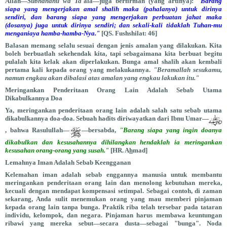
Allah—
Subhânahu wa Ta`
âlâ—juga berfirman (yang artinya):
"Barang
siapa yang mengerjakan amal shalih maka (pahalanya) untuk dirinya
sendiri, dan barang siapa yang mengerjakan perbuatan jahat maka
(dosanya) juga untuk dirinya sendiri; dan sekali-kali tidaklah Tuhan-mu
menganiaya hamba-hamba-Nya."
[QS. Fushshilat: 46]
Balasan memang selalu sesuai dengan jenis amalan yang dilakukan. Kita
boleh berbuatlah sekehendak kita, tapi sebagaimana kita berbuat begitu
pulalah kita kelak akan diperlakukan. Bunga amal shalih akan kembali
pertama kali kepada orang yang melakukannya.
"Beramallah sesukamu,
namun engkau akan dibalasi atas amalan yang engkau lakukan itu."
Meringankan Penderitaan Orang Lain Adalah Sebab Utama
Dikabulkannya Doa
Ya, meringankan penderitaan orang lain adalah salah satu sebab utama
dikabulkannya doa-doa. Sebuah hadits diriwayatkan dari Ibnu Umar—
, bahwa Rasulullah—
—bersabda,
"Barang siapa yang ingin doanya
dikabulkan dan kesusahannya dihilangkan hendaklah ia meringankan
kesusahan orang-orang yang susah."
[HR. A
h
mad]
Lemahnya Iman Adalah Sebab Keengganan
Kelemahan iman adalah sebab enggannya manusia untuk membantu
meringankan penderitaan orang lain dan menolong kebutuhan mereka,
kecuali dengan mendapat kompensasi setimpal. Sebagai contoh, di zaman
sekarang, Anda sulit menemukan orang yang mau memberi pinjaman
kepada orang lain tanpa bunga. Praktik riba telah tersebar pada tataran
individu, kelompok, dan negara. Pinjaman harus membawa keuntungan
ribawi yang mereka sebut—secara dusta—sebagai "bunga". Noda