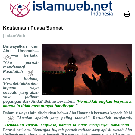
Keutamaan Puasa Sunnat
| IslamWeb
Diriwayatkan dari
Abu Umâmah—
—ia berkata,
"Aku pernah
mendatangi
Rasulullah—
—
dan berkata,
'Perintahlahkanlah
kepada saya
sesuatu yang akan
saya jadikan
pegangan dari Anda!' Beliau bersabda,
'Hendaklah engkau berpuasa,
karena ia tidak mempunyai bandingan
."
Dalam riwayat lain disebutkan bahwa Abu Umamah bertanya kepada Nabi
—
"Amalan apakah yang paling utama?" Rasulullah menjawab,
"Hendaklah engkau berpuasa, karena ia tidak mempunyai bandingan."
Perawi berkata,
"Semenjak itu, tak pernah terlihat asap api di rumah Abu
Umâmah pada siang hari, kecuali jika mereka kedatangan tamu. Jika orang-