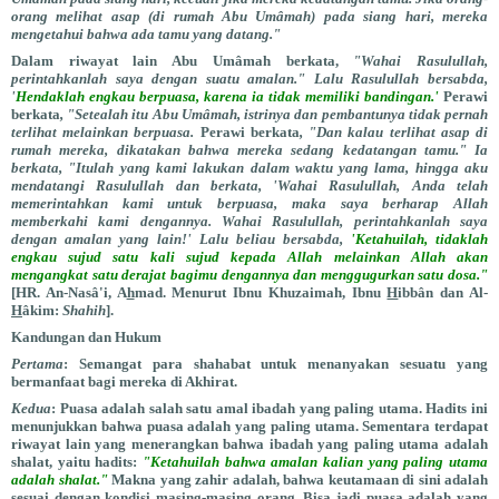
orang melihat asap (di rumah Abu Umâmah) pada siang hari, mereka
mengetahui bahwa ada tamu yang datang."
Dalam riwayat lain Abu Umâmah berkata,
"Wahai Rasulullah,
perintahkanlah saya dengan suatu amalan." Lalu Rasulullah bersabda,
'
Hendaklah engkau berpuasa, karena ia tidak memiliki bandingan.'
Perawi
berkata
, "Setealah itu Abu Umâmah, istrinya dan pembantunya tidak pernah
terlihat melainkan berpuasa.
Perawi berkata
, "Dan kalau terlihat asap di
rumah mereka, dikatakan bahwa mereka sedang kedatangan tamu." Ia
berkata, "Itulah yang kami lakukan dalam waktu yang lama, hingga aku
mendatangi Rasulullah dan berkata, 'Wahai Rasulullah, Anda telah
memerintahkan kami untuk berpuasa, maka saya berharap Allah
memberkahi kami dengannya. Wahai Rasulullah, perintahkanlah saya
dengan amalan yang lain!' Lalu beliau bersabda,
'Ketahuilah, tidaklah
engkau sujud satu kali sujud kepada Allah melainkan Allah akan
mengangkat satu derajat bagimu dengannya dan menggugurkan satu dosa."
[HR. An-Nasâ'i, A
h
mad. Menurut Ibnu Khuzaimah, Ibnu
H
ibbân dan Al-
H
âkim:
Shahih
].
Kandungan dan Hukum
Pertama
: Semangat para shahabat untuk menanyakan sesuatu yang
bermanfaat bagi mereka di Akhirat.
Kedua
: Puasa adalah salah satu amal ibadah yang paling utama. Hadits ini
menunjukkan bahwa puasa adalah yang paling utama. Sementara terdapat
riwayat lain yang menerangkan bahwa ibadah yang paling utama adalah
shalat, yaitu hadits:
"Ketahuilah bahwa amalan kalian yang paling utama
adalah shalat."
Makna yang zahir adalah, bahwa keutamaan di sini adalah
sesuai dengan kondisi masing-masing orang. Bisa jadi puasa adalah yang