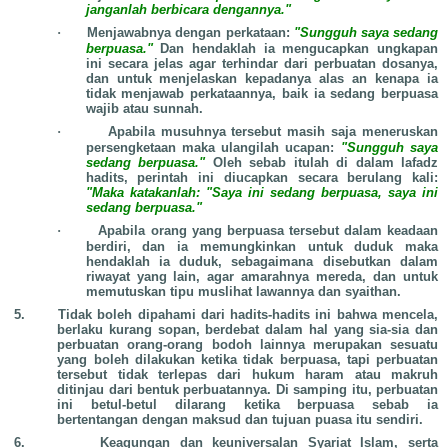
janganlah berbicara dengannya."
·
Menjawabnya dengan perkataan:
"Sungguh saya sedang
berpuasa."
Dan hendaklah ia mengucapkan ungkapan
ini secara jelas agar terhindar dari perbuatan dosanya,
dan untuk menjelaskan kepadanya alas an kenapa ia
tidak menjawab perkataannya, baik ia sedang berpuasa
wajib atau sunnah.
·
Apabila musuhnya tersebut masih saja meneruskan
persengketaan maka ulangilah ucapan:
"Sungguh saya
sedang berpuasa."
Oleh sebab itulah di dalam lafadz
hadits, perintah ini diucapkan secara berulang kali:
"Maka katakanlah:
"Saya ini sedang berpuasa, saya ini
sedang berpuasa."
·
Apabila orang yang berpuasa tersebut dalam keadaan
berdiri, dan ia memungkinkan untuk duduk maka
hendaklah ia duduk, sebagaimana disebutkan dalam
riwayat yang lain, agar amarahnya mereda, dan untuk
memutuskan tipu muslihat lawannya dan syaithan.
5.
Tidak boleh dipahami dari hadits-hadits ini bahwa mencela,
berlaku kurang sopan, berdebat dalam hal yang sia-sia dan
perbuatan orang-orang bodoh lainnya merupakan sesuatu
yang boleh dilakukan ketika tidak berpuasa, tapi perbuatan
tersebut tidak terlepas dari hukum haram atau makruh
ditinjau dari bentuk perbuatannya. Di samping itu, perbuatan
ini betul-betul dilarang ketika berpuasa sebab ia
bertentangan dengan maksud dan tujuan puasa itu sendiri.
6.
Keagungan dan keuniversalan Syariat Islam, serta