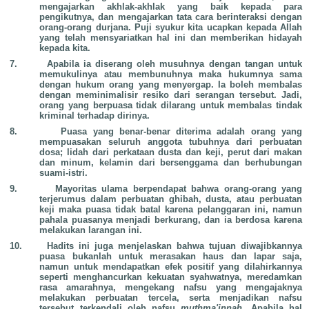
mengajarkan akhlak-akhlak yang baik kepada para
pengikutnya, dan mengajarkan tata cara berinteraksi dengan
orang-orang durjana. Puji syukur kita ucapkan kepada Allah
yang telah mensyariatkan hal ini dan memberikan hidayah
kepada kita.
7.
Apabila ia diserang oleh musuhnya dengan tangan untuk
memukulinya atau membunuhnya maka hukumnya sama
dengan hukum orang yang menyergap. Ia boleh membalas
dengan meminimalisir resiko dari serangan tersebut. Jadi,
orang yang berpuasa tidak dilarang untuk membalas tindak
kriminal terhadap dirinya.
8.
Puasa yang benar-benar diterima adalah orang yang
mempuasakan seluruh anggota tubuhnya dari perbuatan
dosa; lidah dari perkataan dusta dan keji, perut dari makan
dan minum, kelamin dari bersenggama dan berhubungan
suami-istri.
9.
Mayoritas ulama berpendapat bahwa orang-orang yang
terjerumus dalam perbuatan ghibah, dusta, atau perbuatan
keji maka puasa tidak batal karena pelanggaran ini, namun
pahala puasanya menjadi berkurang, dan ia berdosa karena
melakukan larangan ini.
10.
Hadits ini juga menjelaskan bahwa tujuan diwajibkannya
puasa bukanlah untuk merasakan haus dan lapar saja,
namun untuk mendapatkan efek positif yang dilahirkannya
seperti menghancurkan kekuatan syahwatnya, meredamkan
rasa amarahnya, mengekang nafsu yang mengajaknya
melakukan perbuatan tercela, serta menjadikan nafsu
tersebut terkendali oleh nafsu
muthma'innah
. Apabila hal