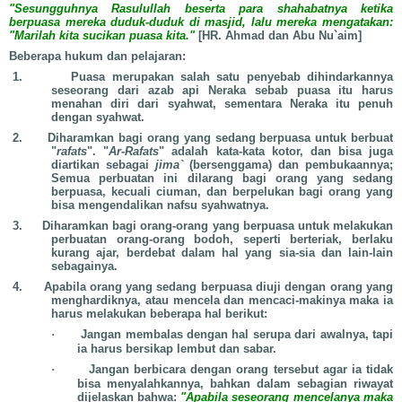
"Sesungguhnya Rasulullah beserta para shahabatnya ketika
berpuasa mereka duduk-duduk di masjid, lalu mereka mengatakan:
"Marilah kita sucikan puasa kita."
[HR. Ahmad dan Abu Nu`aim]
Beberapa hukum dan pelajaran:
1.
Puasa merupakan salah satu penyebab dihindarkannya
seseorang dari azab api Neraka sebab puasa itu harus
menahan diri dari syahwat, sementara Neraka itu penuh
dengan syahwat.
2.
Diharamkan bagi orang yang sedang berpuasa untuk berbuat
"
rafats
". "
Ar-Rafats
" adalah kata-kata kotor, dan bisa juga
diartikan sebagai
jima`
(bersenggama) dan pembukaannya;
Semua perbuatan ini dilarang bagi orang yang sedang
berpuasa, kecuali ciuman, dan berpelukan bagi orang yang
bisa mengendalikan nafsu syahwatnya.
3.
Diharamkan bagi orang-orang yang berpuasa untuk melakukan
perbuatan orang-orang bodoh, seperti berteriak, berlaku
kurang ajar, berdebat dalam hal yang sia-sia dan lain-lain
sebagainya.
4.
Apabila orang yang sedang berpuasa diuji dengan orang yang
menghardiknya, atau mencela dan mencaci-makinya maka ia
harus melakukan beberapa hal berikut:
·
Jangan membalas dengan hal serupa dari awalnya, tapi
ia harus bersikap lembut dan sabar.
·
Jangan berbicara dengan orang tersebut agar ia tidak
bisa menyalahkannya, bahkan dalam sebagian riwayat
dijelaskan bahwa:
"Apabila seseorang mencelanya maka