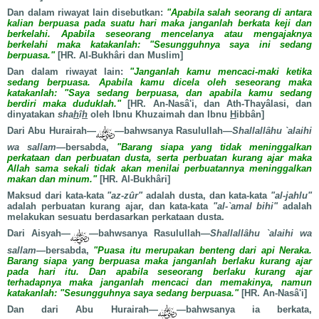
Dan dalam riwayat lain disebutkan:
"Apabila salah seorang di antara
kalian berpuasa pada suatu hari maka janganlah berkata keji dan
berkelahi. Apabila seseorang mencelanya atau mengajaknya
berkelahi maka katakanlah: "Sesungguhnya saya ini sedang
berpuasa."
[HR. Al-Bukhâri dan Muslim]
Dan dalam riwayat lain:
"Janganlah kamu mencaci-maki ketika
sedang berpuasa. Apabila kamu dicela oleh seseorang maka
katakanlah: "Saya sedang berpuasa, dan apabila kamu sedang
berdiri maka duduklah."
[HR. An-Nasâ'i, dan Ath-Thayâlasi, dan
dinyatakan
sha
h
î
h
oleh Ibnu Khuzaimah dan Ibnu
H
ibbân]
Dari Abu Hurairah—
—
bahwsanya Rasulullah
—Shallallâhu `alaihi
wa sallam—
bersabda,
"Barang siapa yang tidak meninggalkan
perkataan dan perbuatan dusta, serta perbuatan kurang ajar maka
Allah sama sekali tidak akan menilai perbuatannya meninggalkan
makan dan minum."
[HR. Al-Bukhâri]
Maksud dari kata-kata
"az-zûr"
adalah dusta, dan kata-kata
"al-jahlu"
adalah perbuatan kurang ajar, dan kata-kata
"al-`amal bihi"
adalah
melakukan sesuatu berdasarkan perkataan dusta.
Dari Aisyah—
—
bahwsanya Rasulullah
—Shallallâhu `alaihi wa
sallam—
bersabda,
"Puasa itu merupakan benteng dari api Neraka.
Barang siapa yang berpuasa maka janganlah berlaku kurang ajar
pada hari itu. Dan apabila seseorang berlaku kurang ajar
terhadapnya maka janganlah mencaci dan memakinya, namun
katakanlah: "Sesungguhnya saya sedang berpuasa."
[HR. An-Nasâ'i]
Dan dari Abu Hurairah—
—
bahwsanya ia berkata,