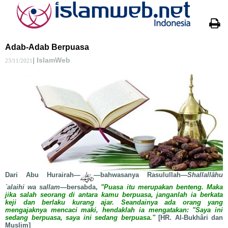
Adab-Adab Berpuasa
| IslamWeb
23/11/2021
Dari Abu Hurairah—
—
bahwasanya Rasulullah
—Shallallâhu
`alaihi wa sallam—
bersabda,
"Puasa itu merupakan benteng. Maka
jika salah seorang di antara kamu berpuasa, janganlah ia berkata
keji dan berlaku kurang ajar. Seandainya ada orang yang
mengajaknya mencaci maki, hendaklah ia mengatakan: "Saya ini
sedang berpuasa, saya ini sedang berpuasa."
[HR. Al-Bukhâri dan
Muslim]