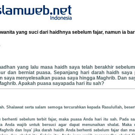
anita yang suci dari haidhnya sebelum fajar, namun ia bar
b
dhan yang lalu masa haidh saya telah berakhir sebelum
ur dan berniat puasa. Sepanjang hari darah haidh saya 
dan saya menyelesaikan puasa saya hingga Maghrib. Dan sa
Maghrib. Apakah puasa sayapada hari itu sah?
lah. Shalawat serta salam semoga tercurahkan kepada Rasulullah, beser
u berhenti sebelum terbit fajar, maka puasa Anda hari itu sah. Pada sa
ya Anda wajib untuk bersuci agar dapat menunaikan shalat. Maka d
aghrib dan Isya' jika darah haidh Anda berhenti sebelum fajar dan ma