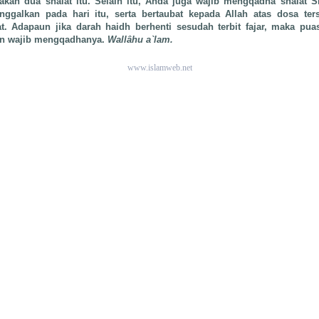
kan dua shalat itu. Selain itu, Anda juga wajib mengqadha shalat 
nggalkan pada hari itu, serta bertaubat kepada Allah atas dosa ters
at. Adapaun jika darah haidh
berhenti sesudah terbit fajar, maka pu
dan wajib mengqadhanya.
Wallâhu a`lam.
www.islamweb.net