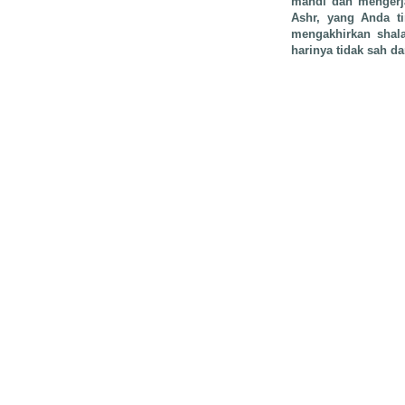
mandi dan mengerja
Ashr, yang Anda ti
mengakhirkan shal
harinya tidak sah 