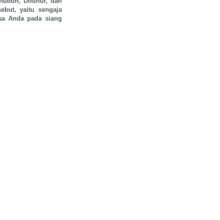
Shubuh, Dhuhur, dan
ebut, yaitu sengaja
asa Anda pada siang