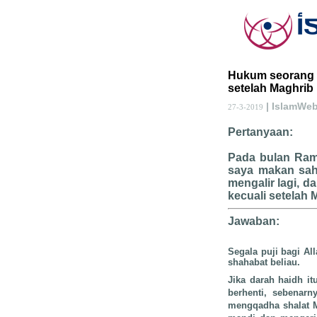
Hukum seorang w
setelah Maghrib
| IslamWe
27-3-2019
Pertanyaan:
Pada bulan Rama
saya makan sah
mengalir lagi, 
kecuali setelah 
Jawaban:
Segala puji bagi Al
shahabat beliau.
Jika darah haidh it
berhenti, sebenarn
mengqadha shalat M