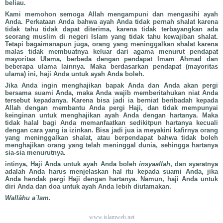
beliau.
Kami memohon semoga Allah mengampuni dan mengasihi ayah
Anda. Perkataan Anda bahwa ayah Anda tidak pernah shalat karena
tidak tahu tidak dapat diterima, karena tidak terbayangkan ada
seorang muslim di negeri Islam yang tidak tahu kewajiban shalat.
Tetapi bagaimanapun juga, orang yang meninggalkan shalat karena
malas tidak membuatnya keluar dari agama menurut pendapat
mayoritas Ulama, berbeda dengan pendapat Imam Ahmad dan
beberapa ulama lainnya. Maka berdasarkan pendapat (mayoritas
ulama) ini, haji Anda untuk ayah Anda boleh.
Jika Anda ingin menghajikan bapak Anda dan Anda akan pergi
bersama suami Anda, maka Anda wajib memberitahukan niat Anda
tersebut kepadanya. Karena bisa jadi ia berniat beribadah kepada
Allah dengan membantu Anda pergi Haji, dan tidak mempunyai
keinginan untuk menghajikan ayah Anda dengan hartanya. Maka
tidak halal bagi Anda memanfaatkan sedikitpun hartanya kecuali
dengan cara yang ia izinkan. Bisa jadi jua ia meyakini kafirnya orang
yang meninggalkan shalat, atau berpendapat bahwa tidak boleh
menghajikan orang yang telah meninggal dunia, sehingga hartanya
sia-sia menurutnya.
intinya, Haji Anda untuk ayah Anda boleh
insyaallah
, dan syaratnya
adalah Anda harus menjelaskan hal itu kepada suami Anda, jika
Anda hendak pergi Haji dengan hartanya. Namun, haji Anda untuk
diri Anda dan doa untuk ayah Anda lebih diutamakan.
Wallâhu a`lam.
www.islamweb.net