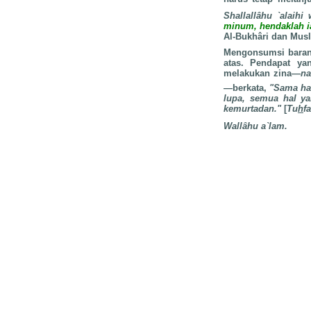
Shallallâhu `alaihi
minum, hendaklah i
Al-Bukhâri dan Mus
Mengonsumsi barang
atas. Pendapat ya
melakukan zina—
na
—berkata,
"Sama hal
lupa, semua hal ya
kemurtadan."
[
Tu
h
f
Wallâhu a`lam.