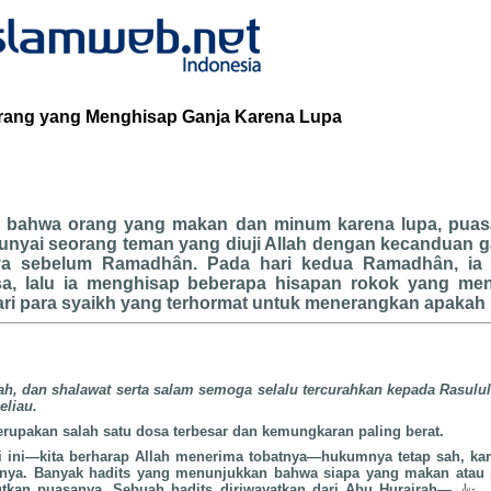
ang yang Menghisap Ganja Karena Lupa
i bahwa orang yang makan dan minum karena lupa, puasan
nyai seorang teman yang diuji Allah dengan kecanduan ganj
a sebelum Ramadhân. Pada hari kedua Ramadhân, ia t
a, lalu ia menghisap beberapa hisapan rokok yang me
ri para syaikh yang terhormat untuk menerangkan apakah
lah, dan shalawat serta salam semoga selalu tercurahkan kepada Rasulul
eliau.
rupakan salah satu dosa terbesar dan kemungkaran paling berat.
i ini—kita berharap Allah menerima tobatnya—hukumnya tetap sah, kare
nya. Banyak hadits yang menunjukkan bahwa siapa yang makan atau 
utkan puasanya. Sebuah hadits diriwayatkan dari Abu Hurairah—
,