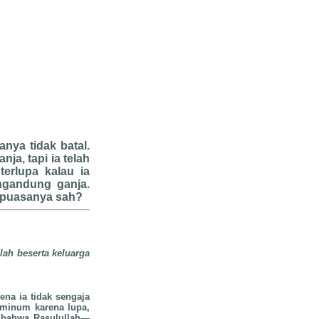
ya tidak batal.
a, tapi ia telah
erlupa kalau ia
ngandung ganja.
 puasanya sah?
lah beserta keluarga
na ia tidak sengaja
minum karena lupa,
 bahwa Rasulullah—