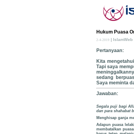
Hukum Puasa Or
| IslamWeb
2-4-2019
Pertanyaan:
Kita mengetahu
Tapi saya mempu
meninggalkanny
sedang berpuas
Saya meminta da
Jawaban:
Segala puji bagi Al
dan para shahabat b
Menghisap ganja me
Adapun puasa lelak
membatalkan puasa
harus tetap melanj