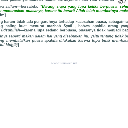
 wa sallam
—bersabda,
"Barang siapa yang lupa ketika berpuasa, seh
a meneruskan puasanya, karena itu berarti Allah telah memberinya ma
lim]
 haram tidak ada pengaruhnya terhadap keabsahan puasa, sebagaima
ng paling kuat menurut mazhab Syafi`i, bahwa apabila orang ya
`ûdzubillâh
—karena lupa sedang berpuasa, puasanya tidak menjadi bat
nya seperti makan dalam hal yang disebutkan ini, yaitu tentang tidak b
ng membatalkan puasa apabila dilakukan karena lupa tidak membata
atul Mu
h
tâj
]
www.islamweb.net