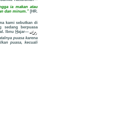
ingga ia makan atau
kan dan minum."
[HR.
na kami sebutkan di
ng sedang berpuasa
al. Ibnu
H
ajar—
atalnya puasa karena
lkan puasa, kecuali