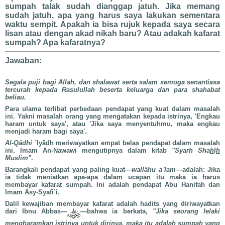
sumpah talak sudah dianggap jatuh. Jika memang
sudah jatuh, apa yang harus saya lakukan sementara
waktu sempit. Apakah ia bisa rujuk kepada saya secara
lisan atau dengan akad nikah baru? Atau adakah kafarat
sumpah? Apa kafaratnya?
Jawaban:
Segala puji bagi Allah, dan shalawat serta salam semoga senantiasa
tercurah kepada Rasulullah beserta keluarga dan para shahabat
beliau.
Para ulama terlibat perbedaan pendapat yang kuat dalam masalah
ini. Yakni masalah orang yang mengatakan kepada istrinya, 'Engkau
haram untuk saya', atau 'Jika saya menyentuhmu, maka engkau
menjadi haram bagi saya'.
Al-Qâdhi
`Iyâdh meriwayatkan empat belas pendapat dalam masalah
ini. Imam An-Nawawi mengutipnya dalam kitab
"Syarh Sha
h
î
h
Muslim"
.
Barangkali pendapat yang paling kuat—
wallâhu a`lam—
adalah: Jika
ia tidak meniatkan apa-apa dalam ucapan itu maka ia harus
membayar kafarat sumpah. Ini adalah pendapat Abu Hanifah dan
Imam Asy-Syafi`i.
Dalil kewajiban membayar kafarat adalah hadits yang diriwayatkan
dari Ibnu Abbas—
—bahwa ia berkata,
"Jika seorang lelaki
mengharamkan istrinya untuk dirinya, maka itu adalah sumpah yang