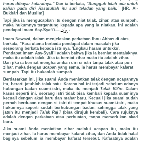
harus dibayar kafaratnya."
Dan ia berkata,
"Sungguh telah ada untuk
kalian pada diri Rasulullah itu suri teladan yang baik."
[HR. Al-
Bukhâri dan Muslim]
Tapi jika ia mengucapkan itu dengan niat talak, zihar, atau sumpah,
maka hukumnya tergantung kepada apa yang ia niatkan. Ini adalah
pendapat Imam Asy-Syafi`i—
.
Imam Nawawi, dalam menjelaskan perkataan
Ibnu Abbas di atas,
berkata, "Para ulama berbeda pendapat dalam masalah jika
seseorang berkata kepada istrinya, 'Engkau haram untukku'.
Pendapat Imam Asy-Syafi`i adalah bahwa jika ia berniat mentalaknya
maka itu adalah talak. Jika ia berniat zihar maka itu adalah zihar.
Dan jika ia berniat mengharamkan diri si istri tanpa talak atau pun
zihar, maka dengan ucapan yang sama, ia harus membayar kafarat
sumpah. Tapi itu bukanlah sumpah.
Berdasarkan ini, jika suami Anda meniatkan talak dengan ucapannya
itu, berarti jatuhlah talak satu. Karena hal ini terjadi sebelum adanya
hubungan badan suami-istri, maka itu menjadi
Talak Bâ'in
. Dalam
kasus seperti ini, seorang istri tidak bisa kembali kepada suaminya
kecuali dengan akad baru dan mahar baru. Kecuali jika suami sudah
pernah berduaan dengan si istri di tempat khusus suami-istri, maka
hukumnya seperti sudah berhubungan badan, sehingga talak yang
jatuh itu menjadi
Talak Raj`i
(bisa dirujuk kembali). Cara rujuknya
adalah dengan perkataan atau perbuatan, tanpa memerlukan akad
baru.
Jika suami Anda meniatkan zihar melalui ucapan itu, maka itu
menjadi zihar. Ia harus membayar kafarat zihar, dan Anda tidak halal
baginya sebelum ia membayar kafarat tersebut. Kafaratnya adalah