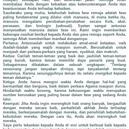
membalasi Anda dengan kebaikan atas keterusterangan Anda dan
keantusiasan Anda terhadap kebaikan.
Saudaraku yang mulia, ketahuilah bahwa fase remaja adalah fase
paling fundamental yang dilalui oleh manusia, di mana ketika itu,
manusia mengalami perubahan-perubahan secara fisik, akal,
perasaan, dan biologis (seksual). Syetan sangat antusias
menyesatkan manusia dalam fase ini. Kami ingin memberikan
beberapa nasihat berikut kepada Anda dan para remaja seperti Anda,
semoga Allah memberikan manfaat dengannya:
Pertama: Antusiaslah untuk melakukan amal-amal ketaatan, naik
ibadah-ibadah yang wajib maupun sunnah. Berusahalah untuk
menjauh dari perkara-perkara yang haram, syubhat, dan makruh.
Kedua: Carilah teman-teman yang baik dan jauhilah teman-teman
yang buruk, karena teman memiliki daya penarik yang kuat.
Sebagaimana dikatakan dalam sebuah ungkapan:
"Tentang
seseorang jangan tanyakan dirinya, tapi tanyakanlah tentang
temannya.
Karena sesungguhnya teman itu selalu mengikut kepada
teman dekatnya."
Ketiga: Anda harus mengisi waktu Anda dengan hal-hal yang
bermanfaat dan berguna, baik dalam perkara Agama maupun dunia.
Hindarilah waktu kosong, karena kekosongan waktu merupakan
sumber kerusakan yang paling besar dalam fase yang sedang Anda
lalui.
Keempat: Jika Anda ingin merengkuh hati orang banyak, bergaullah
dengan mereka secara baik, perbaikilah akhlak Anda terhadap
mereka, berkerjasamalah dengan mereka, dan penuhilah kebutuhan-
kebutuhan mereka. Dengan cara itu, Anda akan merengkuh hati
mereka.
Saya perlu tekankan kepada Anda di sini untuk berbuat baik kepada