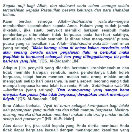
Segala puji bagi Allah, dan shalawat serta salam semoga selalu
tercurahkan kepada Rasulullah beserta keluarga dan para shahabat
beliau.
Kami berdoa semoga Allah—
Subhânahu wata`âlâ
—segera
memberikan kesembuhan kepada Anda. Hukum yang sudah jamak
diketahui, jika suatu penyakit memiliki harapan sembuh maka
penderitanya dibolehkan tidak berpuasa pada hari-hari sakitnya,
kemudian apabila telah sembuh, ia diharuskan meng-
qadhâ'
puasa-
puasa yang ia lewatkan itu. Allah—
Subhânahu wata`âlâ
—berfirman
(yang artinya):
"Maka barang siapa di antara kalian menderita sakit
atau sedang berada dalam perjalanan (lalu ia berbuka) maka
(wajiblah ia berpuasa) sebanyak hari yang ditinggalkannya itu pada
hari-hari yang lain."
[QS. Al-Baqarah: 184]
Adapun jika penyakit yang diderita berstatus kronis/menahun dan
tidak memiliki harapan sembuh, maka penderitanya tidak boleh
berpuasa, tetapi harus memberi makan satu orang miskin untuk
mengganti setiap hari puasanya. Ia sama seperti seorang yang tidak
mampu berpuasa karena telah tua renta. Allah—
Subhânahu wata`âlâ
—berfiman (yang artinya):
"Dan orang-orang yang sangat berat
menjalankan puasa (jika tidak berpuasa) diwajibkan untuk membayar
fidyah."
[QS. Al-Baqarah: 184]
Ibnu Abbas berkata,
"Ayat ini turun sebagai keringanan bagi lelaki
dan perempuan yang sudah tua dan tidak mampu berpuasa. Masing-
masing mereka diharuskan memberi makan satu orang miskin untuk
setiap hari puasanya."
[HR. Al-Bukhâri]
Atas dasar ini, jika sakit kepala yang Anda derita membuat Anda
tidak dapat berpuasa kecuali dengan menanggung kesulitan yang