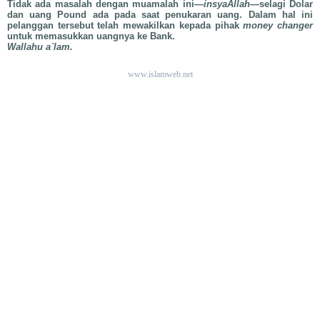
Tidak ada masalah dengan muamalah ini—
insyaAllah—
selagi Dolar
dan uang Pound ada pada saat penukaran uang. Dalam hal ini
pelanggan tersebut telah mewakilkan kepada pihak
money changer
untuk memasukkan uangnya ke Bank.
Wallahu a`lam.
www.islamweb.net