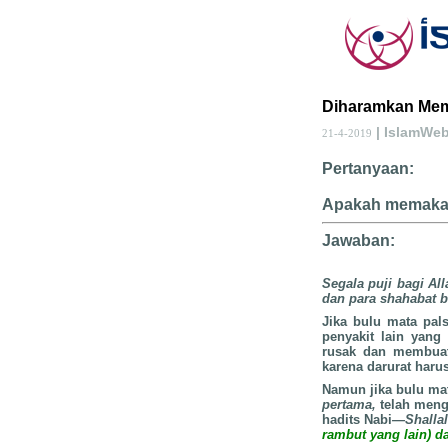
Diharamkan Mema
| IslamWe
21-4-2019
Pertanyaan:
Apakah memakai
Jawaban:
Segala puji bagi Al
dan para shahabat b
Jika bulu mata pals
penyakit lain yang
rusak dan membuat 
karena darurat har
Namun jika bulu mat
pertama,
telah meng
hadits Nabi
—Shalla
rambut yang lain) 