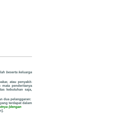
lah beserta keluarga
akar, atau penyakit-
 mata penderitanya
as kebutuhan saja,
an dua pelanggaran:
yang terdapat dalam
utnya (dengan
m].