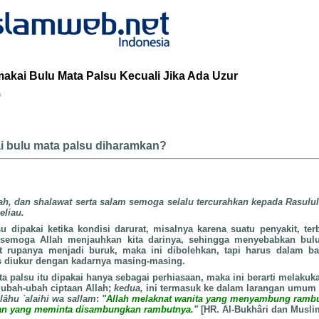
kai Bulu Mata Palsu Kecuali Jika Ada Uzur
b
 bulu mata palsu diharamkan?
lah, dan shalawat serta salam semoga selalu tercurahkan kepada Rasulul
eliau.
u dipakai ketika kondisi darurat, misalnya karena suatu penyakit, terb
 semoga Allah menjauhkan kita darinya, sehingga menyebabkan bulu
rupanya menjadi buruk, maka ini dibolehkan, tapi harus dalam bat
us diukur dengan kadarnya masing-masing.
a palsu itu dipakai hanya sebagai perhiasaan, maka ini berarti melakuk
ubah-ubah ciptaan Allah;
kedua,
ini termasuk ke dalam larangan umum 
llâhu
`alaihi wa sallam
:
"Allah melaknat wanita yang menyambung ramb
dan yang meminta disambungkan rambutnya."
[HR. Al-Bukhâri dan Musli