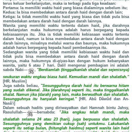
terus keluar berkelanjutan, maka ia terbagi pada tiga keadaan:
Pertama: Ia memiliki waktu haid yang biasa dialaminya sebelum itu;
Kedua: Ia bisa membedakan antara darah haid dengan darah lain;
Ketiga: Ia tidak memiliki waktu haid yang biasa dan tidak pula bisa
membedakan antara darah haid dengan darah lainnya.
Wanita yang memiliki waktu tertentu dalam haid, jika darahnya
berkelanjutan maka hukumnya adalah harus berpegang kepada
kebiasaannya itu. Jika ia tidak memiliki kebiasaan waktu tertentu
dalam haid, namun ia bisa membedakan antara darah haid dengan
darah lainnya, misalnya melalui warna dan baunya, maka hukumnya
adalah harus berpegang kepada hasil pembedaannya itu.
Sedangkan wanita yang tidak memiliki kebiasaan waktu haid dan
tidak pula bisa membedakan antara darah haid dengan darah
lainnya, maka hukumnya di-
qiyas
-kan dengan hukum kebanyakan
wanita, yaitu 6 atau 7 hari. Dalil mengenai pembagian ini adalah
sabda Nabi—
,
"Berdiamlah (tinggalkanlah shalat dan sejenisnya)
seukuran waktu engkau biasa haid. Kemudian mandi dan shalatlah."
[HR. Muslim]
Juga sabda beliau,
"Sesungguhnya darah haid itu berwarna hitam
yang sudah dikenal. Jika (darahnya) seperti itu, maka tinggalkanlah
shalat. Namun jika (darah) yang lain, maka berwudhuk dan shalatlah.
Sesungguhnya itu hanyalah keringat."
[HR. Abû Dâwûd dan An-
Nasâ'i]
Dalam sebuah hadits yang diriwayatkan dari Hamnah bintu Jahsy,
Rasulullah—
—bersabda:
"Jika engkau telah mandi, maka
shalatlah selama 24 atau 23 (hari), juga berpuasa dan shalatlah.
Sesungguhnya yang demikian cukup (sah) untukmu. Lakukanlah
seperti itu setiap bulan, (hitunglah haidmu) seperti wanita lain haid