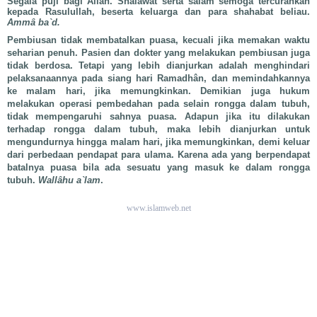
Segala puji bagi Allah. Shalawat serta salam semoga tercurahkan
kepada Rasulullah, beserta keluarga dan para shahabat beliau.
Ammâ ba`d.
Pembiusan tidak membatalkan puasa, kecuali jika memakan waktu
seharian penuh. Pasien dan dokter yang melakukan pembiusan juga
tidak berdosa. Tetapi yang lebih dianjurkan adalah menghindari
pelaksanaannya pada siang hari Ramadhân, dan memindahkannya
ke malam hari, jika memungkinkan. Demikian juga hukum
melakukan operasi pembedahan pada selain rongga dalam tubuh,
tidak mempengaruhi sahnya puasa. Adapun jika itu dilakukan
terhadap rongga dalam tubuh, maka lebih
dianjurkan untuk
mengundurnya hingga malam hari, jika memungkinkan, demi keluar
dari perbedaan pendapat para ulama. Karena ada yang berpendapat
batalnya puasa bila ada sesuatu yang masuk ke dalam rongga
tubuh.
Wallâhu a`lam
.
www.islamweb.net