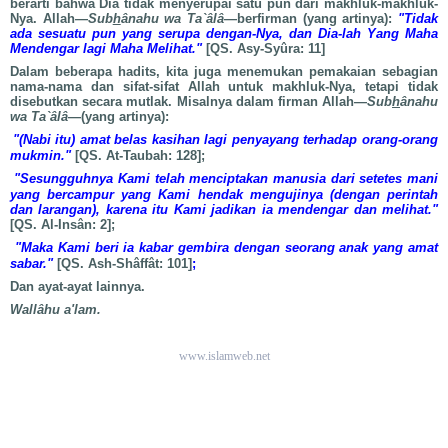
berarti bahwa Dia tidak menyerupai satu pun dari makhluk-makhluk-
Nya. Allah—
Sub
h
ânahu wa Ta`âlâ
—berfirman (yang artinya):
"Tidak
ada sesuatu pun yang serupa dengan-Nya, dan Dia-lah Yang Maha
Mendengar lagi Maha Melihat."
[QS. Asy-Syûra: 11]
Dalam beberapa hadits, kita juga menemukan pemakaian sebagian
nama-nama dan sifat-sifat Allah untuk makhluk-Nya, tetapi tidak
disebutkan secara mutlak. Misalnya dalam firman Allah—
Sub
h
ânahu
wa Ta`âlâ
—(yang artinya):
"(Nabi itu) amat belas kasihan lagi penyayang terhadap orang-orang
mukmin."
[QS. At-Taubah: 128];
"Sesungguhnya Kami telah menciptakan manusia dari setetes mani
yang bercampur yang Kami hendak mengujinya (dengan perintah
dan larangan), karena itu Kami jadikan ia mendengar dan melihat."
[QS. Al-Insân: 2];
"Maka Kami beri ia kabar gembira dengan seorang anak yang amat
sabar."
[QS. Ash-Shâffât: 101]
;
Dan ayat-ayat lainnya.
Wallâhu a'lam.
www.islamweb.net