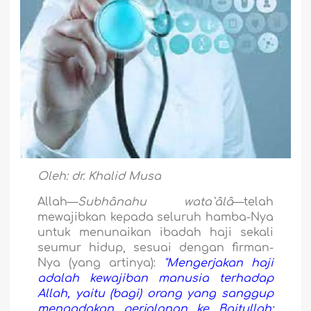
Oleh: dr. Khalid Musa
Allah—
Subhânahu wata`âlâ
—telah
mewajibkan kepada seluruh hamba-Nya
untuk menunaikan ibadah haji sekali
seumur hidup, sesuai dengan firman-
Nya (yang artinya):
"Mengerjakan haji
adalah kewajiban manusia terhadap
Allah, yaitu (bagi) orang yang sanggup
mengadakan perjalanan ke Baitullah;