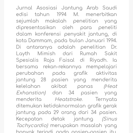
Jurnal Asosiasi Jantung Arab Saudi
edisi tahun 1994 M. menerbitkan
sejumlah makalah penelitian yang
dipresentasikan oleh para peneliti
dalam konferensi penyakit jantung, di
kota Dammam, pada bulan Januari 1994.
Di antaranya adalah penelitian Dr.
Layth Mimish
dari Rumah Sakit
Spesialis Raja Faisal di Riyadh. Ia
bersama rekan-rekannya mempelajari
perubahan pada grafik aktivitas
jantung 28 pasien yang menderita
kelelahan akibat panas
(Heat
Exhanstion)
dan 34 pasien yang
menderita
Heatstroke
. Ternyata
ditemukan ketidaknormalan
grafik gerak
jantung pada 29 orang dari 34 pasien.
Kecepatan detak jantung
(Sinus
Tachycardio)
merupakan masalah yang
banyak terjadi pada pasien-pasien itu.