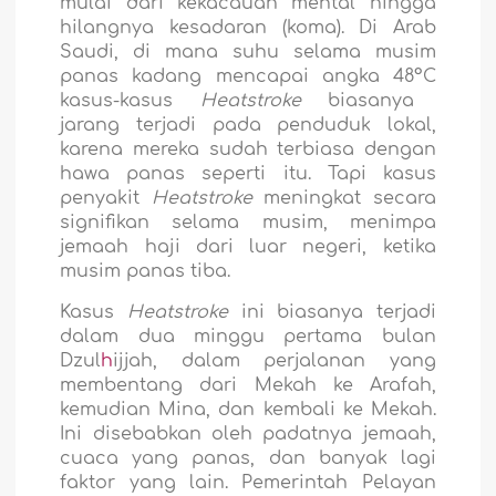
mulai dari kekacauan mental hingga
hilangnya kesadaran (koma). Di Arab
Saudi, di mana suhu selama musim
panas kadang mencapai angka 48
°C
kasus-kasus
Heatstroke
biasanya
jarang terjadi pada penduduk lokal,
karena mereka sudah terbiasa dengan
hawa panas seperti itu. Tapi kasus
penyakit
Heatstroke
meningkat secara
signifikan selama musim, menimpa
jemaah haji dari luar negeri, ketika
musim panas tiba.
Kasus
Heatstroke
ini biasanya terjadi
dalam dua minggu pertama bulan
Dzul
h
ijjah, dalam perjalanan yang
membentang dari Mekah ke Arafah,
kemudian Mina, dan kembali ke Mekah.
Ini disebabkan oleh padatnya jemaah,
cuaca yang panas, dan banyak lagi
faktor yang lain. Pemerintah Pelayan