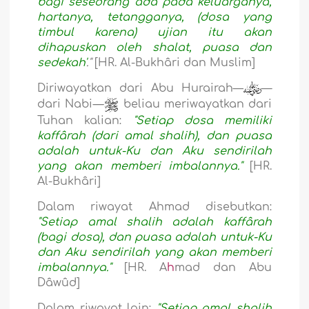
bagi seseorang ada pada keluarganya,
hartanya, tetangganya, (dosa yang
timbul karena) ujian itu akan
dihapuskan oleh shalat, puasa dan
sedekah'
."
[HR. Al-Bukhâri dan Muslim]
Diriwayatkan dari Abu Hurairah—
—
dari Nabi
—
beliau meriwayatkan dari
Tuhan kalian:
"Setiap dosa memiliki
kaffârah (dari amal shalih), dan puasa
adalah untuk-Ku dan Aku sendirilah
yang akan memberi imbalannya."
[HR.
Al-Bukhâri]
Dalam riwayat Ahmad disebutkan:
"Setiap amal shalih adalah kaffârah
(bagi dosa), dan puasa adalah untuk-Ku
dan Aku sendirilah yang akan memberi
imbalannya."
[HR. A
h
mad dan Abu
Dâwûd]
Dalam riwayat lain:
"Setiap amal shalih