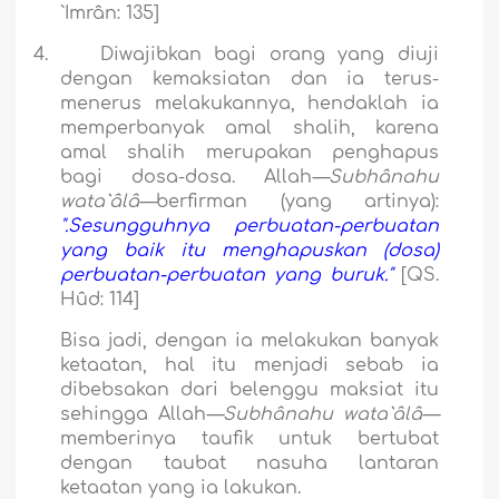
`Imrân: 135]
4.
Diwajibkan bagi orang yang diuji
dengan kemaksiatan dan ia terus-
menerus melakukannya, hendaklah ia
memperbanyak amal shalih, karena
amal shalih merupakan penghapus
bagi dosa-dosa. Allah
—Subhânahu
wata`âlâ—
berfirman (yang artinya):
".Sesungguhnya perbuatan-perbuatan
yang baik itu menghapuskan (dosa)
perbuatan-perbuatan yang buruk."
[QS.
Hûd: 114]
Bisa jadi, dengan ia melakukan banyak
ketaatan, hal itu menjadi sebab ia
dibebsakan dari belenggu maksiat itu
sehingga Allah
—Subhânahu wata`âlâ—
memberinya taufik untuk bertubat
dengan taubat nasuha lantaran
ketaatan yang ia lakukan.