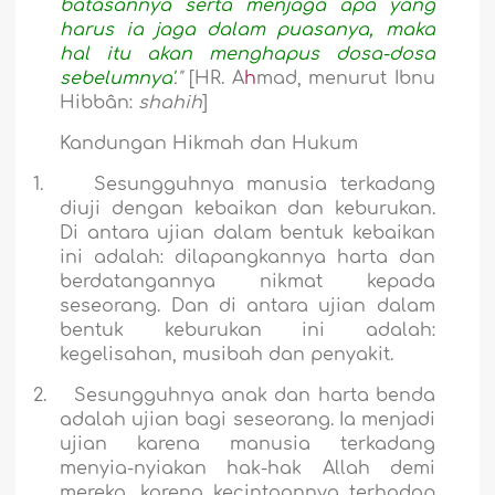
batasannya serta menjaga apa yang
harus ia jaga dalam puasanya, maka
hal itu akan menghapus dosa-dosa
sebelumnya'
."
[HR. A
h
mad, menurut Ibnu
Hibbân:
shahih
]
Kandungan Hikmah dan Hukum
1.
Sesungguhnya manusia terkadang
diuji dengan kebaikan dan keburukan.
Di antara ujian dalam bentuk kebaikan
ini adalah: dilapangkannya harta dan
berdatangannya nikmat kepada
seseorang. Dan di antara ujian dalam
bentuk keburukan ini adalah:
kegelisahan, musibah dan penyakit.
2.
Sesungguhnya anak dan harta benda
adalah ujian bagi seseorang. Ia menjadi
ujian karena manusia terkadang
menyia-nyiakan hak-hak Allah demi
mereka, karena kecintaannya terhadap