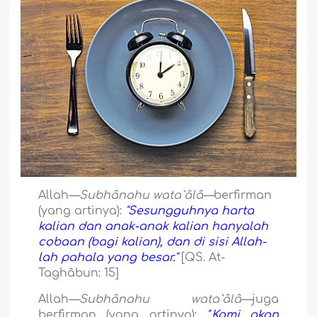
Allah
—Subhânahu wata`âlâ—
berfirman
(yang artinya):
"Sesungguhnya harta
kalian dan anak-anak kalian hanyalah
cobaan (bagi kalian), dan di sisi Allah-
lah pahala yang besar."
[QS. At-
Taghâbun: 15]
Allah
—Subhânahu wata`âlâ—
juga
berfirman (yang artinya):
".Kami akan