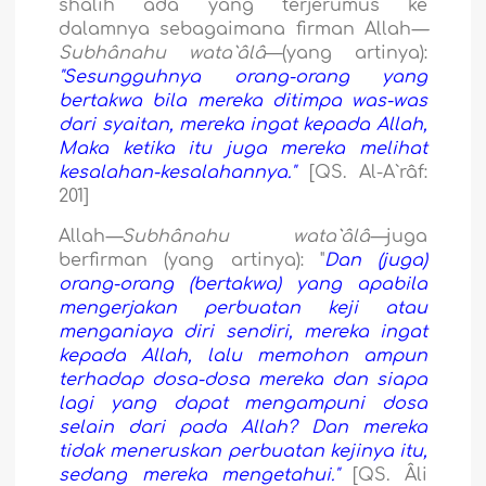
shalih ada yang terjerumus ke
dalamnya sebagaimana firman Allah
—
Subhânahu wata`âlâ
—(yang artinya):
"Sesungguhnya orang-orang yang
bertakwa bila mereka ditimpa was-was
dari syaitan, mereka ingat kepada Allah,
Maka ketika itu juga mereka melihat
kesalahan-kesalahannya."
[QS. Al-A`râf:
201]
Allah
—Subhânahu wata`âlâ—
juga
berfirman (yang artinya): "
Dan (juga)
orang-orang (bertakwa) yang apabila
mengerjakan perbuatan keji atau
menganiaya diri sendiri, mereka ingat
kepada Allah, lalu memohon ampun
terhadap dosa-dosa mereka dan siapa
lagi yang dapat mengampuni dosa
selain dari pada Allah? Dan mereka
tidak meneruskan perbuatan kejinya itu,
sedang mereka mengetahui."
[QS. Âli