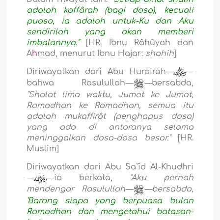
adalah kaffârah (bagi dosa), kecuali
puasa, ia adalah untuk-Ku dan Aku
sendirilah yang akan memberi
imbalannya."
[HR. Ibnu Râhûyah dan
A
h
mad, menurut Ibnu Hajar:
shahih
]
Diriwayatkan dari Abu Hurairah—
—
bahwa Rasulullah
—
—
bersabda,
"Shalat lima waktu, Jumat ke Jumat,
Ramadhan ke Ramadhan, semua itu
adalah mukaffirât (penghapus dosa)
yang ada di antaranya selama
meninggalkan dosa-dosa besar."
[HR.
Muslim]
Diriwayatkan dari Abu Sa`îd Al-Khudhri
—
—ia berkata,
"Aku pernah
mendengar Rasulullah—
—bersabda,
'Barang siapa yang berpuasa bulan
Ramadhan dan mengetahui batasan-