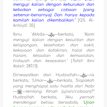
menguji kalian dengan keburukan dan
kebaikan sebagai cobaan (yang
sebenar-benarnya). Dan hanya kepada
kamilah kalian dikembalikan."
[QS. Al-
Anbiyâ': 35]
Ibnu `Abbâs—
—berkata,
"Kami
menguji kalian dengan kesulitan dan
kelapangan, kesehatan dan sakit,
kekayaan dan kafakiran, halal dan
haram, ketaatan dan kemasiatan,
hidayah dan kesesatan."
(
Tafsîr Ibni
Katsîr:
287/3)
Diriwayatkan dari Hudzaifah—
—ia
berkata,
"Umar—
—berkata, 'Siapakah
yang menghapal satu hadits dari Nabi
—
—tentang fitnah (ujian/cobaan)?"
Hudzaifah berkata,
"Aku pernah
mendengar beliau bersabda,
'Ujian