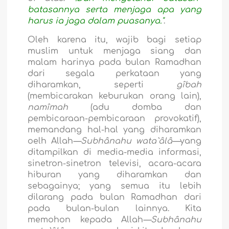
batasannya serta menjaga apa yang
harus ia jaga dalam puasanya."
.
Oleh karena itu, wajib bagi setiap
muslim untuk menjaga siang dan
malam harinya pada bulan Ramadhan
dari segala perkataan yang
diharamkan, seperti
gîbah
(membicarakan keburukan orang lain),
namîmah
(adu domba dan
pembicaraan-pembicaraan provokatif),
memandang hal-hal yang diharamkan
oelh Allah
—Subhânahu wata`âlâ—
yang
ditampilkan di media-media informasi,
sinetron-sinetron televisi, acara-acara
hiburan yang diharamkan dan
sebagainya; yang semua itu lebih
dilarang pada bulan Ramadhan dari
pada bulan-bulan lainnya. Kita
memohon kepada Allah
—Subhânahu