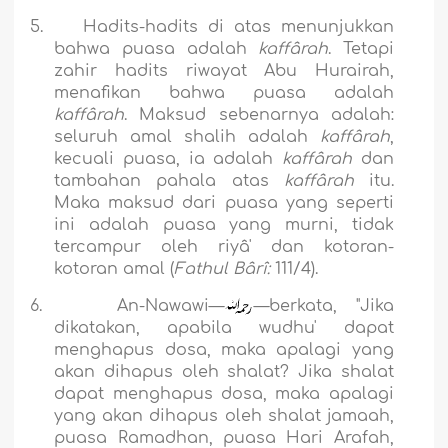
5.
Hadits-hadits di atas menunjukkan
bahwa puasa adalah
kaffârah
. Tetapi
zahir hadits riwayat Abu Hurairah,
menafikan bahwa puasa adalah
kaffârah
. Maksud sebenarnya adalah:
seluruh amal shalih adalah
kaffârah
,
kecuali puasa, ia adalah
kaffârah
dan
tambahan pahala atas
kaffârah
itu.
Maka maksud dari puasa yang seperti
ini adalah puasa yang murni, tidak
tercampur oleh riyâ' dan kotoran-
kotoran amal (
Fathul Bârî:
111/4).
6.
An-Nawawi—
—berkata, "Jika
dikatakan, apabila wudhu' dapat
menghapus dosa, maka apalagi yang
akan dihapus oleh shalat? Jika shalat
dapat menghapus dosa, maka apalagi
yang akan dihapus oleh shalat jamaah,
puasa Ramadhan, puasa Hari Arafah,