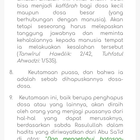
bisa menjadi
kaffârah
bagi dosa kecil
maupun dosa besar (yang
berhubungan dengan manusia). Akan
tetapi seseorang harus melepaskan
tanggung jawabnya dan meminta
kehalalannya kepada manusia tempat
ia melakuakan kesalahan tersebut
(
Tanwîrul Hawâlik:
2/42,
Tuhfatul
Ahwadzi:
1/535).
8.
Keutamaan puasa, dan bahwa ia
adalah sebab dihapuskannya dosa-
dosa.
9.
Keutamaan ini, baik berupa penghapus
dosa atau yang lainnya, akan diraih
oleh orang yang menjagi puasanya dari
hal-hal yang dapat merusaknya,
berdasarkan sabda Rasulullah dalam
hadits yang diriwayatkan dari Abu Sa`îd
di atas:
".Dan mengetahui batasan-