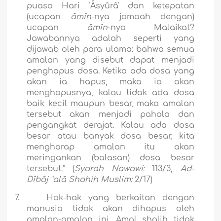
puasa Hari `Âsyûrâ' dan ketepatan
(ucapan
âmîn
-nya jamaah dengan)
ucapan
âmîn
-nya Malaikat?
Jawabannya adalah seperti yang
dijawab oleh para ulama: bahwa semua
amalan yang disebut dapat menjadi
penghapus dosa. Ketika ada dosa yang
akan ia hapus, maka ia akan
menghapusnya, kalau tidak ada dosa
baik kecil maupun besar, maka amalan
tersebut akan menjadi pahala dan
pengangkat derajat. Kalau ada dosa
besar atau banyak dosa besar, kita
mengharap amalan itu akan
meringankan (balasan) dosa besar
tersebut." (
Syarah Nawawi:
113/3,
Ad-
Dîbâj `alâ Shahih Muslim:
2/17)
7.
Hak-hak yang berkaitan dengan
manusia tidak akan dihapus oleh
amalan-amalan ini. Amal shalih tidak