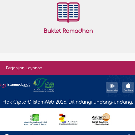
Buklet Ramadhan
Perjanjian Layanan
Hak Cipta © IslamWeb 2026. Dilindungi undang-undang.