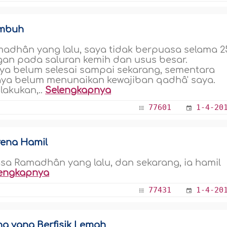
embuh
dhân yang lalu, saya tidak berpuasa selama 2
gan pada saluran kemih dan usus besar.
ya belum selesai sampai sekarang, sementara
ya belum menunaikan kewajiban qadhâ' saya.
lakukan,..
Selengkapnya
77601
1-4-20
ena Hamil
uasa Ramadhân yang lalu, dan sekarang, ia hamil
engkapnya
77431
1-4-20
g yang Berfisik Lemah