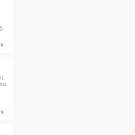
5
19
i.
asa
19