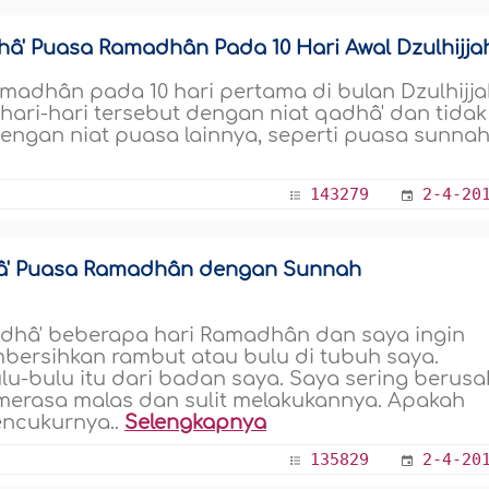
â' Puasa Ramadhân Pada 10 Hari Awal Dzulhijja
adhân pada 10 hari pertama di bulan Dzulhijj
hari-hari tersebut dengan niat qadhâ' dan tidak
ngan niat puasa lainnya, seperti puasa sunna
143279
2-4-20
â' Puasa Ramadhân dengan Sunnah
dhâ' beberapa hari Ramadhân dan saya ingin
bersihkan rambut atau bulu di tubuh saya.
-bulu itu dari badan saya. Saya sering berus
 merasa malas dan sulit melakukannya. Apakah
encukurnya..
Selengkapnya
135829
2-4-20