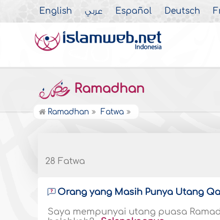
English
عربي
Español
Deutsch
F
Ramadhan
Ramadhan
Fatwa
28 Fatwa
Orang yang Masih Punya Utang Qa
Saya mempunyai utang puasa Ramadh