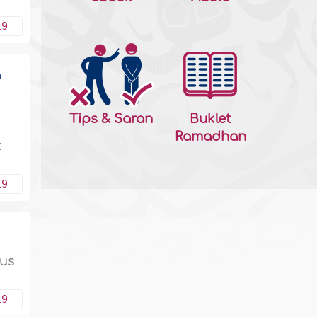
19
a
Tips & Saran
Buklet
Ramadhan
k
19
rus
19