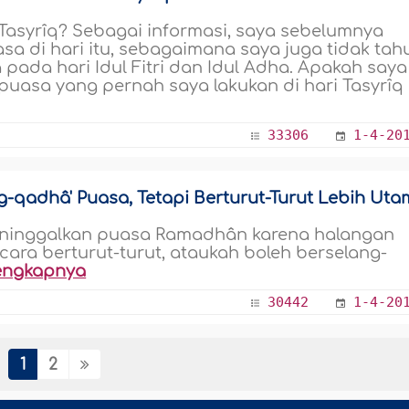
asyrîq? Sebagai informasi, saya sebelumnya
a di hari itu, sebagaimana saya juga tidak tah
 pada hari Idul Fitri dan Idul Adha. Apakah saya
puasa yang pernah saya lakukan di hari Tasyrîq
33306
1-4-20
-qadhâ' Puasa, Tetapi Berturut-Turut Lebih Ut
ninggalkan puasa Ramadhân karena halangan
cara berturut-turut, ataukah boleh berselang-
engkapnya
30442
1-4-20
1
2