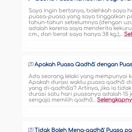
Saya ingin bertanya, bolehkah saya
puasa-puasa yang saya tinggalkan 
tahun-tahun sebelumnya (dengan uzu
adalah karena saya menderita kekuru
cm., dan berat saya hanya 38 kg.),..
Se
Apakah Puasa Qadhâ' dengan Puas
Ada seorang lelaki yang mempunyai 
Apakah durasi waktu puasa qadhâ' d
yang di-qadhâ'a'? Artinya, jika ia 
durasi satu hari puasanya adalah 15 
sengaja memilih qadhâ'..
Selengkapn
Tidak Boleh Meng-qadhâ' Puasa pad