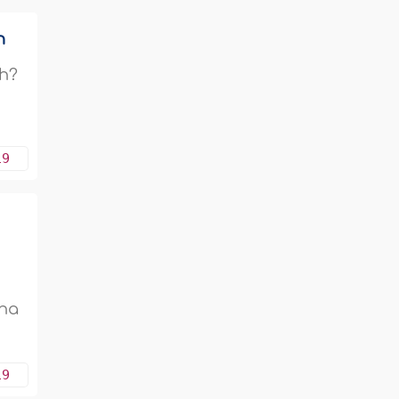
h
ah?
h
19
aha
19