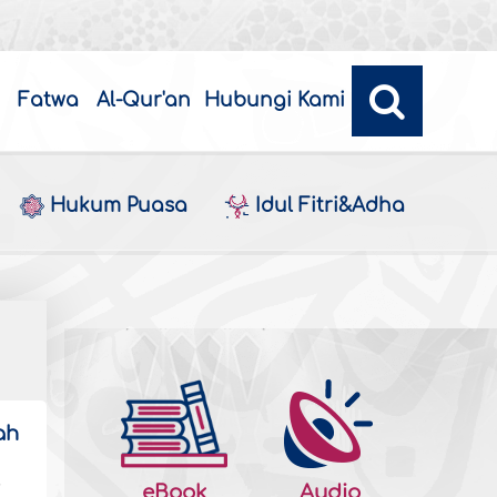
Fatwa
Al-Qur'an
Hubungi Kami
Hukum Puasa
Idul Fitri&Adha
ah
,
eBook
Audio