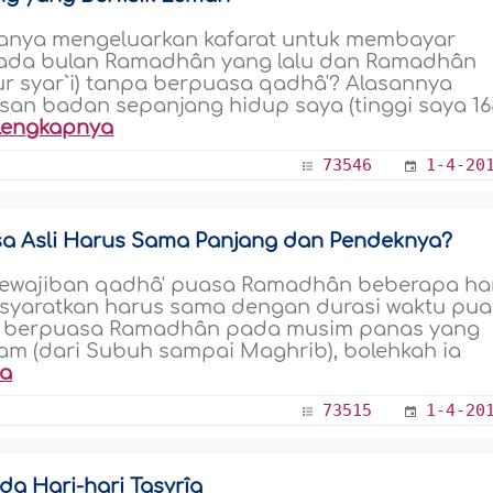
 hanya mengeluarkan kafarat untuk membayar
pada bulan Ramadhân yang lalu dan Ramadhân
r syar`i) tanpa berpuasa qadhâ'? Alasannya
san badan sepanjang hidup saya (tinggi saya 16
lengkapnya
73546
1-4-20
a Asli Harus Sama Panjang dan Pendeknya?
kewajiban qadhâ' puasa Ramadhân beberapa har
isyaratkan harus sama dengan durasi waktu pu
tidak berpuasa Ramadhân pada musim panas yang
jam (dari Subuh sampai Maghrib), bolehkah ia
ya
73515
1-4-20
a Hari-hari Tasyrîq