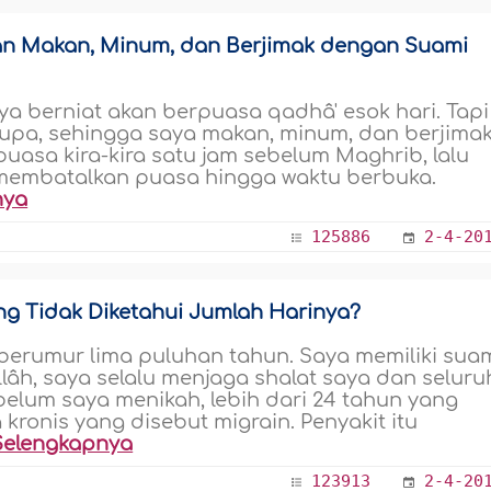
an Makan, Minum, dan Berjimak dengan Suami
aya berniat akan berpuasa qadhâ' esok hari. Tapi
lupa, sehingga saya makan, minum, dan berjima
uasa kira-kira satu jam sebelum Maghrib, lalu
 membatalkan puasa hingga waktu berbuka.
nya
125886
2-4-20
 Tidak Diketahui Jumlah Harinya?
erumur lima puluhan tahun. Saya memiliki sua
âh, saya selalu menjaga shalat saya dan seluru
elum saya menikah, lebih dari 24 tahun yang
 kronis yang disebut migrain. Penyakit itu
Selengkapnya
123913
2-4-20