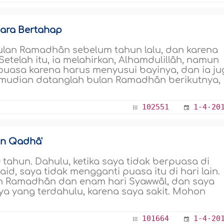
cara Bertahap
lan Ramadhân sebelum tahun lalu, dan karena
Setelah itu, ia melahirkan, Alhamdulillâh, namun
rpuasa karena harus menyusui bayinya, dan ia ju
Kemudian datanglah bulan Ramadhân berikutnya,
102551
1-4-20
an Qadhâ'
ahun. Dahulu, ketika saya tidak berpuasa di
, saya tidak mengganti puasa itu di hari lain.
n Ramadhân dan enam hari Syawwâl, dan saya
a yang terdahulu, karena saya sakit. Mohon
101664
1-4-20