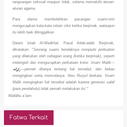
rangsangan seksual maupun tidak, selama mematuhi aturan-
aturan agama.
Para ulama membolehkan pasangan suami-istri
mengucapkan kata-kata selain zikir ketika berjimak, walaupun
itu lebih baik ditinggalkan.
Dalam kitab
Al-Madkhal
, Pasal Adab-adab Berjimak,
dikatakan: "
Seorang suami hendaknya menjauhi perbuatan
yang dilakukan oleh sebagian orang (ketika berjimak), seperti
melenguh dan mengucapkan perkataan kotor. Imam Malik—
—pernah ditanya tentang hal tersebut, dan beliau
mengingkari serta mencelanya. Ibnu Rusyd berkata: 'Imam
Malik mengingkari hal tersebut adalah karena generasi salaf
(para pendahulu) tidak pernah melakukan itu'."
Wallâhu a`lam.
Fatwa Terkait