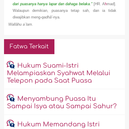
dari puasanya hanya lapar dan dahaga belaka."
[HR. A
h
mad].
Walaupun demikian, puasanya tetap sah, dan ia tidak
diwajibkan meng-
qadhâ'
-nya.
Wallâhu a`lam.
Fatwa Terkait
Hukum Suami-Istri
Melampiaskan Syahwat Melalui
Telepon pada Saat Puasa
Menyambung Puasa Itu
Sampai Isya atau Sampai Sahur?
Hukum Memandang Istri