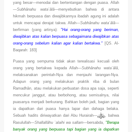
yang besar—menodai dan bertentangan dengan puasa. Allah
—
Subhânahu wata`âlâ
—menyebutkan bahwa di antara
hikmah berpuasa dan diwajibkannya ibadah agung ini adalah
untuk mencapai derajat takwa. Allah—
Subhânahu wata`âlâ
—
berfirman (yang artinya):
"Hai orang-orang yang beriman,
diwajibkan atas kalian berpuasa sebagaimana diwajibkan atas
orang-orang sebelum kalian agar kalian bertakwa."
[QS. Al-
Baqarah: 183]
Puasa yang sempurna tidak akan terealisasi kecuali oleh
orang yang bertakwa kepada Allah—
Subhânahu wata`âlâ
,
melaksanakan perintah-Nya dan menjauhi larangan-Nya.
Adapun orang yang melakukan praktik riba di bulan
Ramadhân, atau melakukan perbuatan dosa apa saja, seperti
mencukur janggut, atau berbohong, atau semisalnya, nilai
puasanya menjadi berkurang. Bahkan boleh jadi, bagian yang
ia dapatkan dari puasa hanya lapar dan dahaga belaka.
Sebuah hadits diriwayatkan dari Abu Hurairah—
, bahwa
Rasulullah—
Shallallâhu `alaihi wa sallam
—bersabda,
"Berapa
banyak orang yang berpuasa tapi bagian yang ia dapatkan