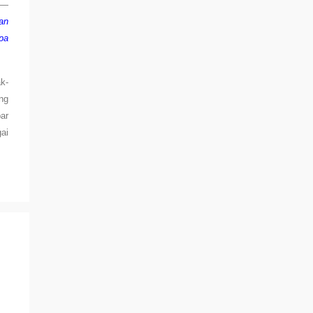
h—
an
pa
k-
ng
ar
ai