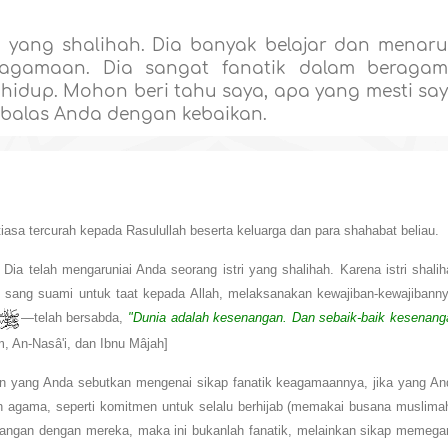
ri yang shalihah. Dia banyak belajar dan menar
agamaan. Dia sangat fanatik dalam beraga
idup. Mohon beri tahu saya, apa yang mesti sa
balas Anda dengan kebaikan.
iasa tercurah kepada Rasulullah beserta keluarga dan para shahabat beliau.
Dia telah mengaruniai Anda seorang istri yang shalihah. Karena istri shali
sang suami untuk taat kepada Allah, melaksanakan kewajiban-kewajibanny
—telah bersabda,
"Dunia adalah kesenangan. Dan sebaik-baik kesenang
, An-Nasâ'i, dan Ibnu Mâjah]
n yang Anda sebutkan mengenai sikap fanatik keagamaannya, jika yang An
 agama, seperti komitmen untuk selalu berhijab (memakai busana muslimah
at tangan dengan mereka, maka ini bukanlah fanatik, melainkan sikap memega