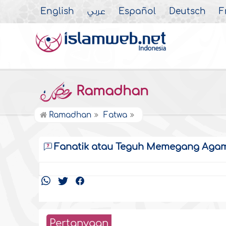
English
عربي
Español
Deutsch
F
Ramadhan
Ramadhan
Fatwa
Fanatik atau Teguh Memegang Aga
Pertanyaan