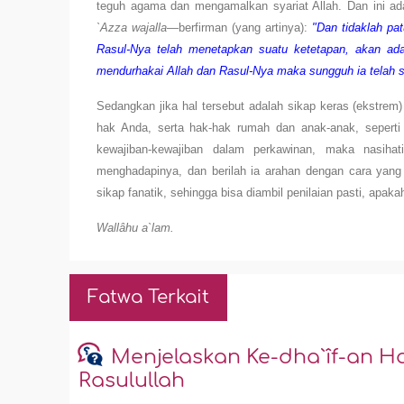
teguh agama dan mengamalkan syariat Allah. Dan ini adal
`Azza wajalla
—berfirman (yang artinya):
"Dan tidaklah pa
Rasul-Nya telah menetapkan suatu ketetapan, akan ada
mendurhakai Allah dan Rasul-Nya maka sungguh ia telah 
Sedangkan jika hal tersebut adalah sikap keras (ekstrem
hak Anda, serta hak-hak rumah dan anak-anak, sepert
kewajiban-kewajiban dalam perkawinan, maka nasihat
menghadapinya, dan berilah ia arahan dengan cara yang
sikap fanatik, sehingga bisa diambil penilaian pasti, apaka
Wallâhu a`lam.
Fatwa Terkait
Menjelaskan Ke-dha`îf-an 
Rasulullah