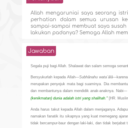
Allah mengaruniai saya seorang ist
perhatian dalam semua urusan ke
sampai-sampai membuat saya susah h
lakukan padanya? Semoga Allah mem
Jawaban
Segala puji bagi Allah. Shalawat dan salam semoga senant
Bersyukurlah kepada Allah—
Subhânahu wata`âlâ
—karena 
merupakan penyejuk mata bagi suaminya. Dia membantu 
dan membantunya dalam mendidik anak-anaknya.
Nabi—
(kenikmatan) dunia adalah istri yang shalihah."
[HR. Muslim
Anda harus takut kepada Allah dalam menjaganya. Adapu
namakan fanatik itu sikapnya yang kuat memegang ajaran
tidak bercampur-baur dengan laki-laki, dan tidak berjab