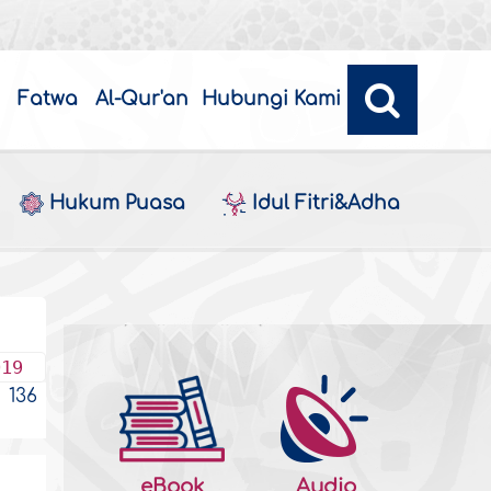
Fatwa
Al-Qur'an
Hubungi Kami
Hukum Puasa
Idul Fitri&Adha
019
136
eBook
Audio