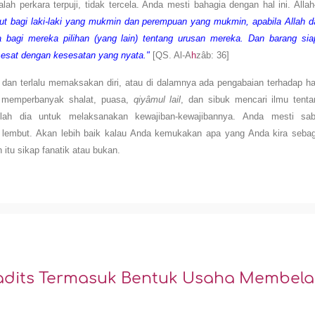
ah perkara terpuji, tidak tercela. Anda mesti bahagia dengan hal ini. Alla
tut bagi laki-laki yang mukmin dan perempuan yang mukmin, apabila Allah d
 bagi mereka pilihan (yang lain) tentang urusan mereka. Dan barang sia
sesat dengan kesesatan yang nyata."
[QS. Al-A
h
zâb: 36]
) dan terlalu memaksakan diri, atau di dalamnya ada pengabaian terhadap ha
i memperbanyak shalat, puasa,
qiyâmul lail
, dan sibuk mencari ilmu tenta
ilah dia untuk melaksanakan kewajiban-kewajibannya. Anda mesti sab
 lembut. Akan lebih baik kalau Anda kemukakan apa yang Anda kira sebag
h itu sikap fanatik atau bukan.
Hadits Termasuk Bentuk Usaha Membela