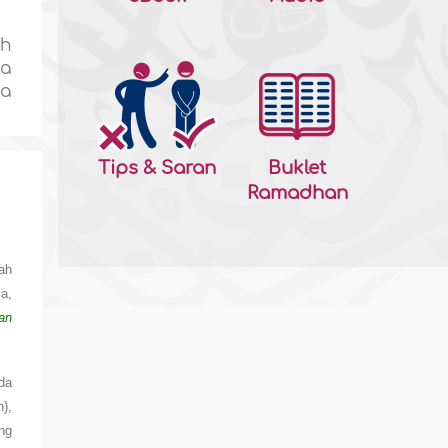
uh
ma
ya
Tips & Saran
Buklet
Ramadhan
hah
a,
an
da
),
ng