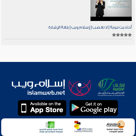
أحاديث نبوية | لا تغضب | إسلام ويب | بلغة الإشارة