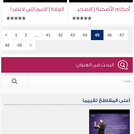
أحكام الأضحية | الاضحية عن الميت
الفقه | الامور التي لا تضر الاعتكاف
1
2
...
41
42
43
44
45
46
47
48
49
البحث في العنوان
أعلى المقاطع تقييما