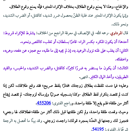
والإلحاح، وهذا لا يمنع وقوع الطلاق، بخلاف الإكراه المعتبر؛ فإنّه يمنع وقوع الطلاق.
وإنما يكون الإكراه المعتبر عند غلبة الظنّ بحصول ضرر شديد، كالقتل، أو الضرب الشديد،
ونحو ذلك.
قال
المرداوي
-رحمه الله- في الإنصاف في معرفة الراجح من الخلاف:
يشترط للإكراه شروط:
أحدها: أن يكون المكره -بكسر الراء- قادرًا بسلطان، أو تغلب، كاللص ونحوه.
الثاني: أن يغلب على ظنه نزول الوعيد به، إن لم يجبه إلى ما طلبه، مع عجزه عن دفعه، وهربه،
واختفائه.
الثالث: أن يكون ما يستضر به ضررًا كثيرًا، كالقتل، والضرب الشديد، والحبس، والقيد
الطويلين، وأخذ المال الكثير
. انتهى
.
وعليه؛ فما دمت تلفظت بطلاق زوجتك مختارًا بلفظ صريح؛ فقد وقع طلاقك، لكن إذا
كنت لم تقصد بتكرار لفظ الطلاق -وكذا بتسجيله صوتيًا وإرساله لزوجتك- لم تقصد إيقاع
أكثر من طلقة؛ فلم يقع إلا طلقة واحدة. و
راجع الفتوى:
455206
.
وحيث وقعت طلقة واحدة، ولم تكن طلقتها قبل ذلك أكثر من طلقة؛ فطلاقك لها رجعي؛
فتجوز لك رجعتها في العدّة بمجرد قولك: راجعت زوجتي.
وقد بينّا ما تحصل به الرجعة
شرعًا في الفتوى:
54195
.