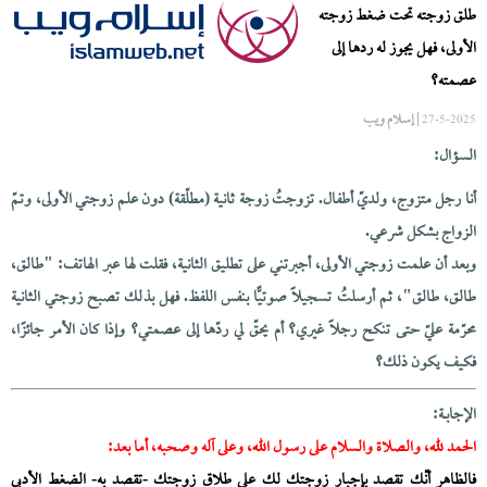
طلق زوجته تحت ضغط زوجته
الأولى، فهل يجوز له ردها إلى
عصمته؟
| إسلام ويب
27-5-2025
السؤال:
أنا رجل متزوج، ولديّ أطفال. تزوجتُ زوجة ثانية (مطلّقة) دون علم زوجتي الأولى، وتمّ
الزواج بشكل شرعي.
وبعد أن علمت زوجتي الأولى، أجبرتني على تطليق الثانية، فقلت لها عبر الهاتف: "طالق،
طالق، طالق"، ثم أرسلتُ تسجيلًا صوتيًّا بنفس اللفظ. فهل بذلك تصبح زوجتي الثانية
محرّمة عليّ حتى تنكح رجلًا غيري؟ أم يحقّ لي ردّها إلى عصمتي؟ وإذا كان الأمر جائزًا،
فكيف يكون ذلك؟
الإجابــة:
الحمد لله، والصلاة والسلام على رسول الله، وعلى آله وصحبه، أما بعد:
فالظاهر أنّك تقصد بإجبار زوجتك لك على طلاق زوجتك -تقصد به- الضغط الأدبي