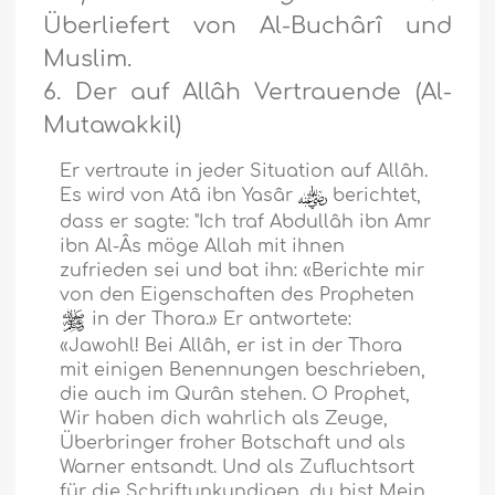
Überliefert von Al-Buchârî und
Muslim.
6. Der auf Allâh Vertrauende (Al-
Mutawakkil)
Er vertraute in jeder Situation auf Allâh.
Es wird von Atâ ibn Yasâr
berichtet,
dass er sagte: "Ich traf Abdullâh ibn Amr
ibn Al-Âs möge Allah mit ihnen
zufrieden sei und bat ihn: «Berichte mir
von den Eigenschaften des Propheten
in der Thora.» Er antwortete:
«Jawohl! Bei Allâh, er ist in der Thora
mit einigen Benennungen beschrieben,
die auch im Qurân stehen. O Prophet,
Wir haben dich wahrlich als Zeuge,
Überbringer froher Botschaft und als
Warner entsandt. Und als Zufluchtsort
für die Schriftunkundigen, du bist Mein