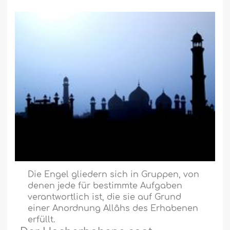
Die Engel gliedern sich in Gruppen, von
denen jede für bestimmte Aufgaben
verantwortlich ist, die sie auf Grund
einer Anordnung Allâhs des Erhabenen
erfüllt.