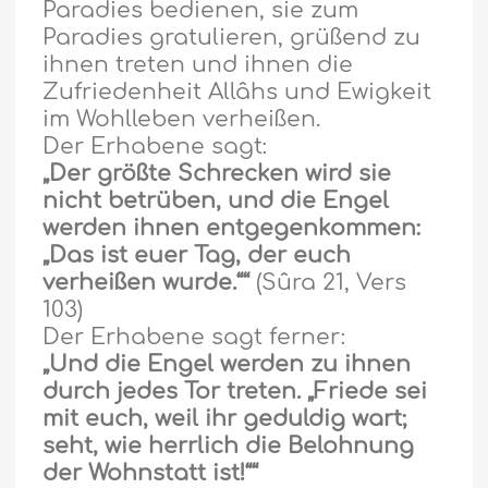
Paradies bedienen, sie zum
Paradies gratulieren, grüßend zu
ihnen treten und ihnen die
Zufriedenheit Allâhs und Ewigkeit
im Wohlleben verhei
ß
en.
Der Erhabene sagt:
„Der gr
öß
te Schrecken wird sie
nicht betrüben, und die Engel
werden ihnen entgegenkommen:
„Das ist euer Tag, der euch
verhei
ß
en wurde.““
(Sûra 21, Vers
103)
Der Erhabene sagt ferner:
„Und die Engel werden zu ihnen
durch jedes Tor treten. „Friede sei
mit euch, weil ihr geduldig wart;
seht, wie herrlich die Belohnung
der Wohnstatt ist!““