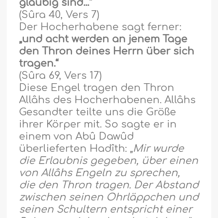
gl
ä
ubig sind...“
(Sûra 40, Vers 7)
Der Hocherhabene sagt ferner:
„und acht werden an jenem Tage
den Thron deines Herrn über sich
tragen.“
(Sûra 69, Vers 17)
Diese Engel tragen den Thron
Allâhs des Hocherhabenen. Allâhs
Gesandter teilte uns die Gr
öß
e
ihrer K
ö
rper mit. So sagte er in
einem von Abû Dawûd
überlieferten Hadîth: „
Mir wurde
die Erlaubnis gegeben, über einen
von Allâhs Engeln zu sprechen,
die den Thron tragen. Der Abstand
zwischen seinen Ohrl
ä
ppchen und
seinen Schultern entspricht einer