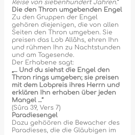
Reise von siebenhundert Jahren.
”
Die den Thron umgebenden Engel
Zu den Gruppen der Engel
geh
ö
ren diejenigen, die von allen
Seiten den Thron umgeben. Sie
preisen das Lob Allâhs, ehren Ihn
und rühmen Ihn zu Nachtstunden
und am Tagesende.
Der Erhabene sagt:
„... Und du siehst die Engel den
Thron rings umgeben; sie preisen
mit dem Lobpreis ihres Herrn und
erklären Ihn erhaben über jeden
Mangel ...“
(Sûra 39, Vers 7)
Paradiesengel
Dazu gehö
ö
ren die Bewacher des
Paradieses, die die Gl
ä
ubigen im