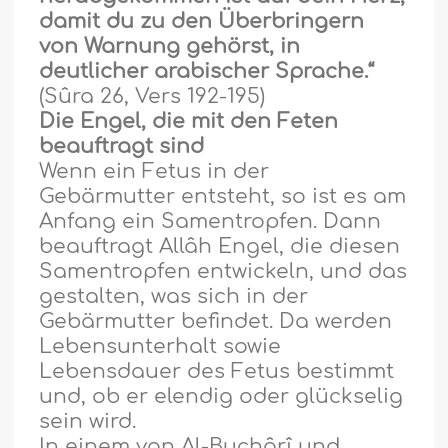
damit du zu den Überbringern
von Warnung gehörst, in
deutlicher arabischer Sprache.“
(Sûra 26, Vers 192-195)
Die Engel, die mit den Feten
beauftragt sind
Wenn ein Fetus in der
Geb
ä
rmutter entsteht, so ist es am
Anfang ein Samentropfen. Dann
beauftr
a
gt Allâh Engel, die diesen
Samentropfen entwickeln, und das
gestalten, was sich in der
Geb
ä
rmutter befindet. Da werden
Lebensunterhalt sowie
Lebensdauer des Fetus bestimmt
und, ob er elendig oder glückselig
sein wird.
In einem von Al-Buch
â
rî und