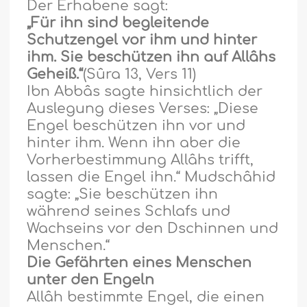
Der Erhabene sagt:
„Für ihn sind begleitende
Schutzengel vor ihm und hinter
ihm. Sie beschützen ihn auf Allâhs
Geheiß.“
(
Sûra 13, Vers 11)
Ibn Abbâs sagte hinsichtlich der
Auslegung dieses Verses: „Diese
Engel beschützen ihn vor und
hinter ihm. Wenn ihn aber die
Vorherbestimmung Allâhs trifft,
lassen die Engel ihn.“ Mudschâhid
sagte: „Sie beschützen ihn
w
ä
hrend seines Schlafs und
Wachseins vor den Dschinnen und
Menschen.“
Die Gef
ä
hrten eines Menschen
unter den Engeln
Allâh bestimmte Engel, die einen