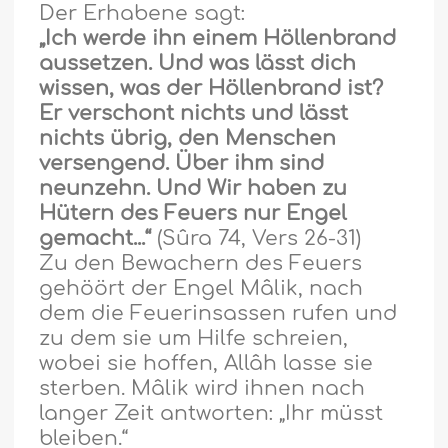
Der Erhabene sagt:
„Ich werde ihn einem Höllenbrand
aussetzen. Und was lässt dich
wissen, was der Höllenbrand ist?
Er verschont nichts und lässt
nichts übrig, den Menschen
versengend. Über ihm sind
neunzehn. Und Wir haben zu
Hütern des Feuers nur Engel
gemacht...“
(Sûra 74, Vers 26-31)
Zu den Bewachern des Feuers
geh
ö
ört der Engel Mâlik, nach
dem die Feuerinsassen rufen und
zu dem sie um Hilfe schreien,
wobei sie hoffen, Allâh lasse sie
sterben. Mâlik wird ihnen nach
langer Zeit antworten: „Ihr mü
ss
t
bleiben.“