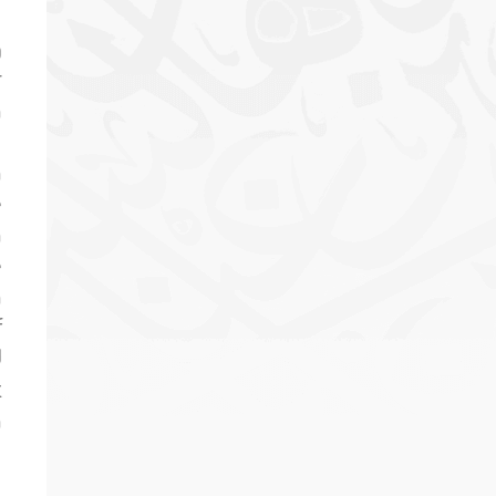
g
r
n
n
e
n
e
h
f
d
t
n