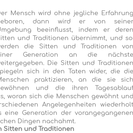
er Mensch wird ohne jegliche Erfahrun
geboren, dann wird er von seine
mgebung beeinflusst, indem er
dere
itten und Traditionen
ü
bernimmt, und so
erden die Sitten und Traditionen vo
einer Generation an die nächst
eitergegeben. Die Sitten und Traditione
piegeln sich in den Taten wider, die di
enschen praktizieren, an die sie sic
gewöhnen und die ihren Tagesablau
as, woran sich die Menschen gewöhnt un
schiedenen Angelegenheiten wiederhol
s eine Generation der vorangeg
a
ngene
lichen
Dingen
nachahmt.
 Sitten und Traditionen