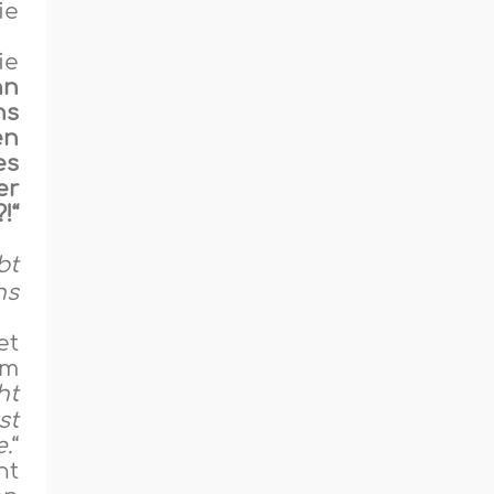
ie
ie
nn
ns
en
es
er
!“
bt
ns
et
âm
ht
st
e.
“
ht