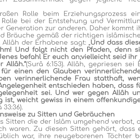
großen Rolle beim Erziehungsprozess ei
 Rolle bei der Entstehung und Vermittlu
r Generation zur anderen
. Daher kommt i
nd Bräuche gemäß der richtigen islâmisch
. Allâh der Erhabene sagt:
„
Und
dass d
ies
 ihm! Und folgt nicht den
Pfaden
,
denn
si
Jenes befahl
Er euch an
;
vielleicht seid ihr 
r Allâh
.
“
(
Surâ 6:153
).
Allâh, ge
p
riesen sei E
 für einen den Glauben verinnerlichend
en verinnerlichende Frau statthaft, we
Angelegenheit entschieden haben, dass f
ngelegenheit sei. Und wer gegen Allâh u
 ist, weicht gewiss in einem offenkundig
 33:36
).
ensweise
zu
Sitten und Gebräuchen
es Sitten die der Islâm umgehend verbot, 
h waren. Zu diesen Sitten gehört, dass 
blich war, ihre neugeborenen Töchter b