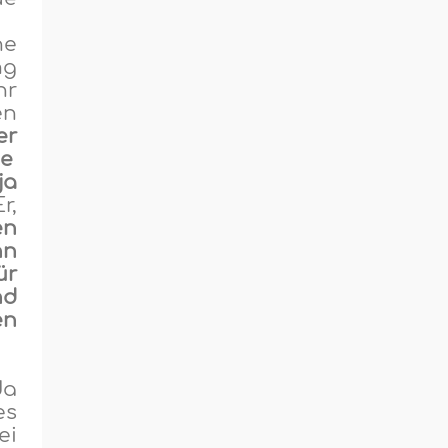
ne
ng
hr
en
er
e
ja
r,
en
nn
ür
nd
en
da
es
ei