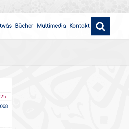
twâs
Bücher
Multimedia
Kontakt
025
3068