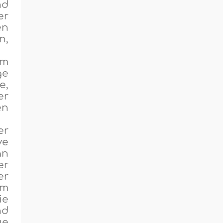
nd
er
en
n,
em
ge
e,
er
en
er
ve
an
er
er
em
ie
nd
ue