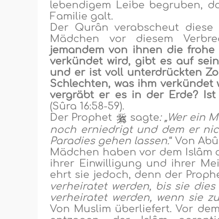
lebendigem Leibe begruben, da
Familie galt.
Der Qurân verabscheut diese 
Mädchen vor diesem Verbrec
jemandem von ihnen die frohe
verkündet wird, gibt es auf sei
und er ist voll unterdrückten Z
Schlechten, was ihm verkündet 
vergräbt er es in der Erde? Ist
(Sûra 16:58-59).
Der Prophet
sagte
: „Wer ein 
noch erniedrigt und dem er nich
Paradies gehen lassen.
“ Von Abû
Mädchen haben vor dem Islâm au
ihrer Einwilligung und ihrer M
ehrt sie jedoch, denn der Prop
verheiratet werden, bis sie dies
verheiratet werden, wenn sie zu
Von Muslim überliefert. Vor d