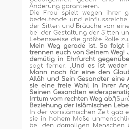
Änderung garantieren.
Die Frau spielt wegen ihrer 
bedeutende und einflussreiche
der Sitten und Bräuche
von eine
bei der Gestaltung der Sitten u
Lebensweise die größte Rolle zu
Mein Weg gerade
ist
. So f
o
lgt
trennen
euch von Seinem Weg!
demütig in Ehrfurcht gegenübe
sagt
ferner
:
„
Und es ist weder
Mann noch für eine den Glaub
Allâh und Sein Gesandter eine 
sie eine freie Wahl in ihrer A
Seinen Gesandten widerspenstig
Irrtum vom rechten Weg ab.“
(
Surâ
Beziehung der islâmischen Leb
In der vorislâmischen Zeit gab 
sie in hohem Maße unmenschlic
bei den damaligen Menschen ü