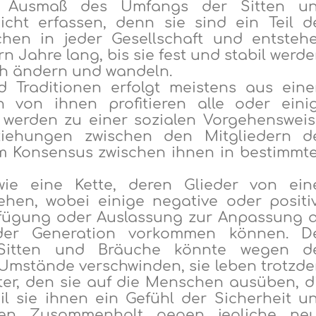
d
Ausmaß des
Umfang
s
der Sitten u
cht erfassen, denn sie sind ein Teil d
chen in jeder Gesellschaft und entsteh
 Jahre lang, bis sie fest und stabil werde
sich ändern und wandeln.
d Traditionen
erfolgt
meistens
aus
ein
n von
ihnen profitieren alle oder eini
e werden zu einer sozialen Vorgehensweis
eziehungen zwischen den Mitgliedern d
em Konsens
us
zwischen ihnen in bestimmt
wie eine Kette, deren Glieder von ein
hen, wobei einige negative oder positi
fügung oder Auslassung zur Anpassung 
er Generation vorkommen können. D
itten und Bräuche könnte wegen d
Umstände verschwinden, sie leben tro
t
zd
er, den sie auf die Menschen ausüben, d
il
sie
ihnen
ein Gefühl der Sicherheit u
en Zusammenhalt gegen jegliche ne