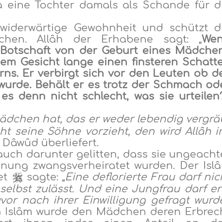
 eine Tochter damals als Schande für d
widerwärtige Gewohnheit und schützt d
hen. Allâh der Erhabene sagt: „
We
 Botschaft von der Geburt eines Mädche
nem Gesicht lange einen finsteren Schatt
orns. Er verbirgt sich vor den Leuten ob d
wurde. Behält er es trotz der Schmach od
 es denn nicht schlecht, was sie urteilen?
Mädchen hat, das er weder lebendig vergrä
t seine Söhne vorzieht, den wird Allâh i
 Dâwûd überliefert.
ch darunter gelitten, dass sie ungeacht
einung zwangsverheiratet wurden. Der Isl
het
sagte: „
Eine deflorierte Frau darf nic
 selbst zulässt. Und eine Jungfrau darf er
vor nach ihrer Einwilligung gefragt wurd
em Islâm wurde den Mädchen deren Erbrec