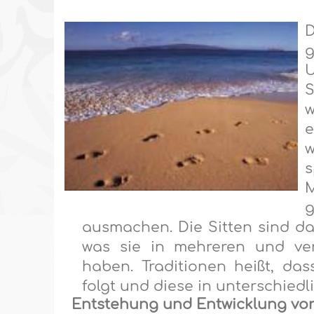
D
U
S
w
w
s
M
ausmachen. Die Sitten sind d
was sie in mehreren und ver
haben. Traditionen heiß
t
, das
folgt und
diese
in unterschied
Entstehung und Entwicklung von