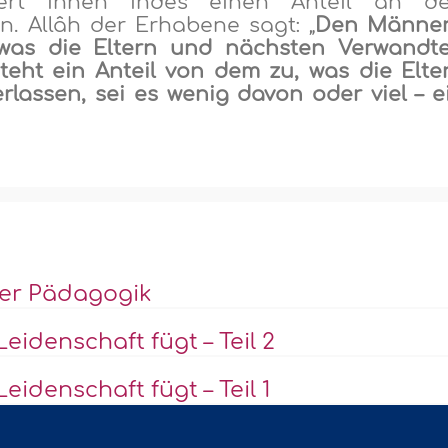
iert ihnen indes einen Anteil an d
rn. Allâh der Erhabene sagt: „
Den Männe
 was die Eltern und nächsten Verwandt
teht ein Anteil von dem zu, was die Elte
lassen, sei es wenig davon oder viel – e
her Pädagogik
eidenschaft fügt – Teil 2
eidenschaft fügt – Teil 1