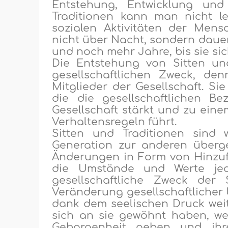
Entstehung, Entwicklung un
Traditi
o
nen kann man nicht lei
sozialen Aktivitäten der Mens
nicht über Nacht, sondern dauern
und noch mehr
Jahre
, bis sie 
Die Entstehung von Sitten un
gesellschaftlichen Zweck,
den
Mitglieder der Gesellschaft. Si
die die gesellschaftlichen B
Gesellschaft stärkt und zu ein
Verhaltensregeln führt.
Sitten und Traditionen sind 
Generation zur anderen überge
Änderungen in Form von Hinzu
die Umstände und Werte jed
gesellschaftliche Zweck
der
S
Veränderung gesellschaftliche
r
dank dem seelischen Druck weit
sich an sie gewöhnt haben,
we
Geborgenheit geben und ihr