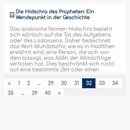
Die Hidschra des Propheten: Ein
Wendepunkt in der Geschichte
Das arabische Nomen Hidschra bezieht
sich wörtlich auf die Tat des Aufgebens
oder des Loslassens. Daher bezeichnet
das Wort Muhâdschir, wie es in Hadîthen
erwähnt wird, eine Person, die sich von
dem lossagt, was Allâh der Allmächtige
verboten hat. Dies beschränkt sich nicht
auf eine bestimmte Zeit oder einen
bestimmten..
Weiter
1
2
...
29
30
31
32
33
34
173561
05/12/2011
35
...
39
40
Die Verbrüderung zwischen den
Auswanderern und den Ansâr – Teil 2
Themen
Die Liebe für Allâh: Die Verbrüderung in