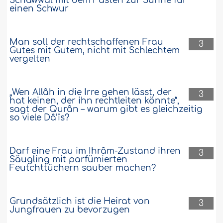
Schawwâl mit dem Fasten zur Sühne für
einen Schwur
Man soll der rechtschaffenen Frau
3
Gutes mit Gutem, nicht mit Schlechtem
vergelten
„Wen Allâh in die Irre gehen lässt, der
3
hat keinen, der ihn rechtleiten könnte“,
sagt der Qurân – warum gibt es gleichzeitig
so viele Dâ’îs?
Darf eine Frau im Ihrâm-Zustand ihren
3
Säugling mit parfümierten
Feutchttüchern sauber machen?
Grundsätzlich ist die Heirat von
3
Jungfrauen zu bevorzugen