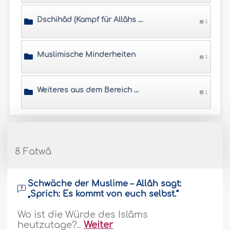
Dschihâd (Kampf für Allâhs Sache)
1
Muslimische Minderheiten
1
Weiteres aus dem Bereich Politik
1
8 Fatwâ
Schwäche der Muslime – Allâh sagt:
„Sprich: Es kommt von euch selbst.“
Wo ist die Würde des Islâms
heutzutage?..
Weiter