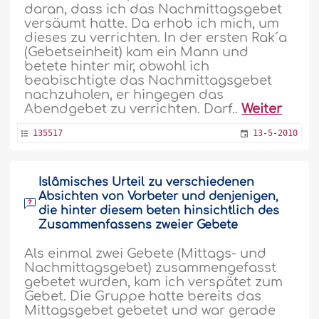
daran, dass ich das Nachmittagsgebet
versäumt hatte. Da erhob ich mich, um
dieses zu verrichten. In der ersten Rak´a
(Gebetseinheit) kam ein Mann und
betete hinter mir, obwohl ich
beabischtigte das Nachmittagsgebet
nachzuholen, er hingegen das
Abendgebet zu verrichten. Darf..
Weiter
135517
13-5-2010
Islâmisches Urteil zu verschiedenen
Absichten von Vorbeter und denjenigen,
die hinter diesem beten hinsichtlich des
Zusammenfassens zweier Gebete
Als einmal zwei Gebete (Mittags- und
Nachmittagsgebet) zusammengefasst
gebetet wurden, kam ich verspätet zum
Gebet. Die Gruppe hatte bereits das
Mittagsgebet gebetet und war gerade