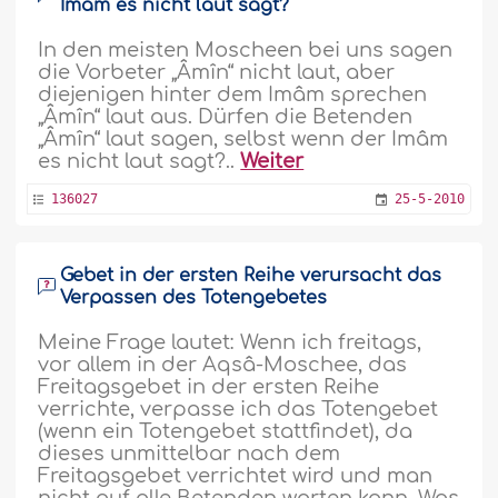
Imâm es nicht laut sagt?
In den meisten Moscheen bei uns sagen
die Vorbeter „Âmîn“ nicht laut, aber
diejenigen hinter dem Imâm sprechen
„Âmîn“ laut aus. Dürfen die Betenden
„Âmîn“ laut sagen, selbst wenn der Imâm
es nicht laut sagt?..
Weiter
136027
25-5-2010
Gebet in der ersten Reihe verursacht das
Verpassen des Totengebetes
Meine Frage lautet: Wenn ich freitags,
vor allem in der Aqsâ-Moschee, das
Freitagsgebet in der ersten Reihe
verrichte, verpasse ich das Totengebet
(wenn ein Totengebet stattfindet), da
dieses unmittelbar nach dem
Freitagsgebet verrichtet wird und man