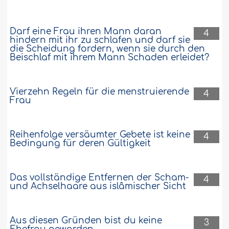
Darf eine Frau ihren Mann daran
4
hindern mit ihr zu schlafen und darf sie
die Scheidung fordern, wenn sie durch den
Beischlaf mit ihrem Mann Schaden erleidet?
Vierzehn Regeln für die menstruierende
4
Frau
Reihenfolge versäumter Gebete ist keine
4
Bedingung für deren Gültigkeit
Das vollständige Entfernen der Scham-
4
und Achselhaare aus islâmischer Sicht
Aus diesen Gründen bist du keine
3